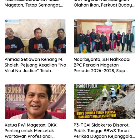
Magetan, Tetap Semangat
Olahan Ikan, Perkuat Budaya
Meski Garuda Gagal Lolos
Gemar Makan Ikan
Ahmad Setiawan Kenang M.
Noorbiyanto, S.H Nahkodai
Sholeh: Pejuang Keadilan “No
BPC Peradin Magetan
Viral No Justice” Telah
Periode 2026–2028, Siap
Berpulang
Perkuat Pendampingan
Hukum
Ketua PWI Magetan: OKK
P3-TGAI Sidokerto Disorot,
Penting untuk Mencetak
Publik Tunggu BBWS Turun
Wartawan Profesional,
Periksa Dugaan Kejanggalan