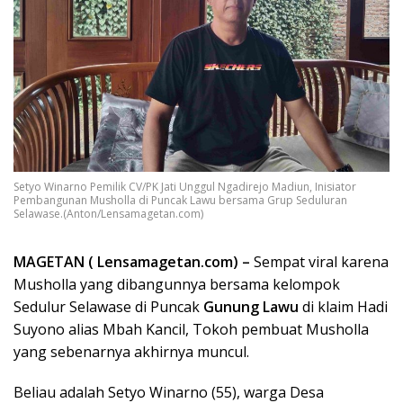
Setyo Winarno Pemilik CV/PK Jati Unggul Ngadirejo Madiun, Inisiator
Pembangunan Musholla di Puncak Lawu bersama Grup Seduluran
Selawase.(Anton/Lensamagetan.com)
MAGETAN ( Lensamagetan.com) –
Sempat viral karena
Musholla yang dibangunnya bersama kelompok
Sedulur Selawase di Puncak
Gunung Lawu
di klaim Hadi
Suyono alias Mbah Kancil, Tokoh pembuat Musholla
yang sebenarnya akhirnya muncul.
Beliau adalah Setyo Winarno (55), warga Desa