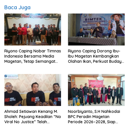
Baca Juga
Riyono Caping Nobar Timnas
Riyono Caping Dorong Ibu-
Indonesia Bersama Media
Ibu Magetan Kembangkan
Magetan, Tetap Semangat
Olahan Ikan, Perkuat Budaya
Meski Garuda Gagal Lolos
Gemar Makan Ikan
Ahmad Setiawan Kenang M.
Noorbiyanto, S.H Nahkodai
Sholeh: Pejuang Keadilan “No
BPC Peradin Magetan
Viral No Justice” Telah
Periode 2026–2028, Siap
Berpulang
Perkuat Pendampingan