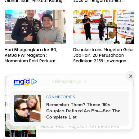
2026 di Tengah Efisiensi
Olahan Ikan, Perkuat Budaya
Anggaran
Gemar Makan Ikan
Hari Bhayangkara ke-80,
Disnakertrans Magetan Gelar
Ketua PWI Magetan :
Job Fair, 20 Perusahaan
Momentum Polri Perkuat
Sediakan 2.159 Lowongan
Kepercayaan Publik
Kerja
Selengkapnya
Berita Politik
2 Agustus 2026
PKB Run Festival 5K Semarakkan Magetan,
Ribuan Pelari Rayakan HUT ke-28 PKB