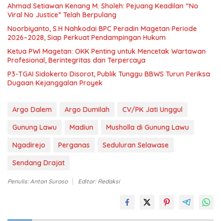
Ahmad Setiawan Kenang M. Sholeh: Pejuang Keadilan “No
Viral No Justice” Telah Berpulang
Noorbiyanto, S.H Nahkodai BPC Peradin Magetan Periode
2026–2028, Siap Perkuat Pendampingan Hukum
Ketua PWI Magetan: OKK Penting untuk Mencetak Wartawan
Profesional, Berintegritas dan Terpercaya
P3-TGAI Sidokerto Disorot, Publik Tunggu BBWS Turun Periksa
Dugaan Kejanggalan Proyek
Argo Dalem
Argo Dumilah
CV/PK Jati Unggul
Gunung Lawu
Madiun
Musholla di Gunung Lawu
Ngadirejo
Perganas
Seduluran Selawase
Sendang Drajat
Penulis: Anton Suroso
Editor: Redaksi