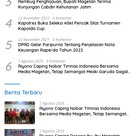
3
Rembug Penghijauan, Bupati Magetan Terima
Kunjungan Cabdin Kehutanan Jatim
4
22 November 2021
0 Komentar
Kapolres Buka Seleksi Atlet Pencak Silat Turnamen
Kapolda Cup
5
22 November 2021
0 Komentar
DPRD Gelar Paripurna Tentang Penjelasan Nota
Keuangan Raperda Tahun 2022
6
7 Agustus 2026
0 Komentar
Riyono Caping Nobar Timnas Indonesia Bersama
Media Magetan, Tetap Semangat Meski Garuda Gagal
Lolos
Berita Terbaru
7 Agustus 2026
Riyono Caping Nobar Timnas Indonesia
Bersama Media Magetan, Tetap Semangat
Meski Garuda Gagal Lolos
7 Agustus 2026
Riyono Caping Dorong Ibu-Ibu Magetan