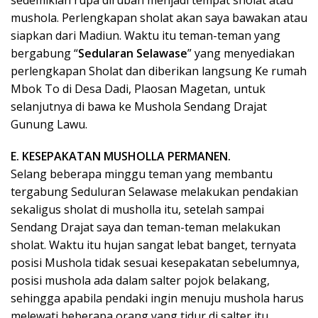
sedemikian rupa dirubah menjadi tempat sholat atau
mushola. Perlengkapan sholat akan saya bawakan atau
siapkan dari Madiun. Waktu itu teman-teman yang
bergabung “
Sedularan Selawase
” yang menyediakan
perlengkapan Sholat dan diberikan langsung Ke rumah
Mbok To di Desa Dadi, Plaosan Magetan, untuk
selanjutnya di bawa ke Mushola Sendang Drajat
Gunung Lawu.
E. KESEPAKATAN MUSHOLLA PERMANEN.
Selang beberapa minggu teman yang membantu
tergabung Seduluran Selawase melakukan pendakian
sekaligus sholat di musholla itu, setelah sampai
Sendang Drajat saya dan teman-teman melakukan
sholat. Waktu itu hujan sangat lebat banget, ternyata
posisi Mushola tidak sesuai kesepakatan sebelumnya,
posisi mushola ada dalam salter pojok belakang,
sehingga apabila pendaki ingin menuju mushola harus
melewati beberapa orang yang tidur di salter itu