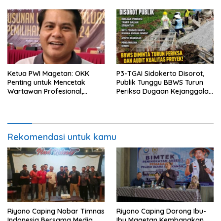
Hukum
Ketua PWI Magetan: OKK
P3-TGAI Sidokerto Disorot,
Penting untuk Mencetak
Publik Tunggu BBWS Turun
Wartawan Profesional,
Periksa Dugaan Kejanggalan
Berintegritas dan Terpercaya
Proyek
Rekomendasi untuk kamu
Riyono Caping Nobar Timnas
Riyono Caping Dorong Ibu-
Indonesia Bersama Media
Ibu Magetan Kembangkan