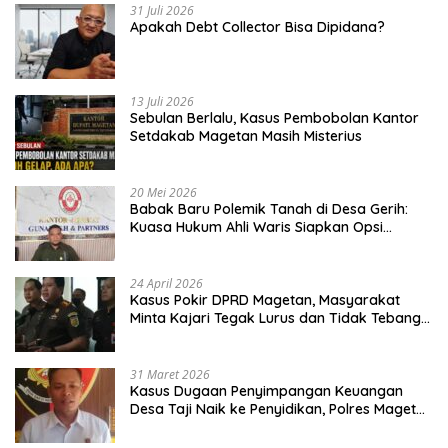
31 Juli 2026
Apakah Debt Collector Bisa Dipidana?
13 Juli 2026
Sebulan Berlalu, Kasus Pembobolan Kantor
Setdakab Magetan Masih Misterius
20 Mei 2026
Babak Baru Polemik Tanah di Desa Gerih:
Kuasa Hukum Ahli Waris Siapkan Opsi
Gugatan dan Audiensi ke Bupati
24 April 2026
Kasus Pokir DPRD Magetan, Masyarakat
Minta Kajari Tegak Lurus dan Tidak Tebang
Pilih
31 Maret 2026
Kasus Dugaan Penyimpangan Keuangan
Desa Taji Naik ke Penyidikan, Polres Magetan
Mulai Hitung Kerugian Negara