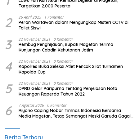
1
Lawu Fun Run Akan Kembali Digelar di Magetan,
Targetkan 2.000 Peserta
2
26 April 2025
1 Komentar
Peran Wartawan dalam Mengungkap Misteri CCTV di
Toilet Siswi
3
22 November 2021
0 Komentar
Rembug Penghijauan, Bupati Magetan Terima
Kunjungan Cabdin Kehutanan Jatim
4
22 November 2021
0 Komentar
Kapolres Buka Seleksi Atlet Pencak Silat Turnamen
Kapolda Cup
5
22 November 2021
0 Komentar
DPRD Gelar Paripurna Tentang Penjelasan Nota
Keuangan Raperda Tahun 2022
6
7 Agustus 2026
0 Komentar
Riyono Caping Nobar Timnas Indonesia Bersama
Media Magetan, Tetap Semangat Meski Garuda Gagal
Lolos
Berita Terbaru