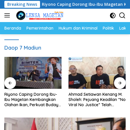
Langsung
os
Breaking News
Riyono Caping Dorong Ibu-Ibu Magetan Kembangkan
ke
konten
Beranda
Pemerintahan
Hukum dan Kriminal
Politik
Lakal
Daop 7 Madiun
Riyono Caping Dorong Ibu-
Ahmad Setiawan Kenang M.
Ibu Magetan Kembangkan
Sholeh: Pejuang Keadilan “No
Olahan Ikan, Perkuat Budaya
Viral No Justice” Telah
Gemar Makan Ikan
Berpulang