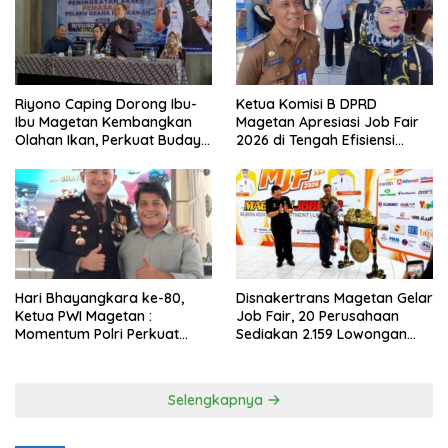
Riyono Caping Dorong Ibu-
Ketua Komisi B DPRD
Ibu Magetan Kembangkan
Magetan Apresiasi Job Fair
Olahan Ikan, Perkuat Budaya
2026 di Tengah Efisiensi
Gemar Makan Ikan
Anggaran
Hari Bhayangkara ke-80,
Disnakertrans Magetan Gelar
Ketua PWI Magetan :
Job Fair, 20 Perusahaan
Momentum Polri Perkuat
Sediakan 2.159 Lowongan
Kepercayaan Publik
Kerja
Selengkapnya