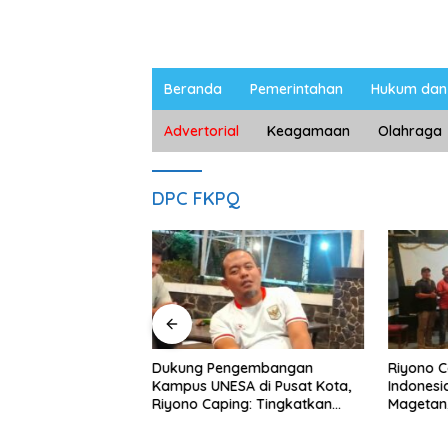
Beranda
Pemerintahan
Hukum dan 
Advertorial
Keagamaan
Olahraga
DPC FKPQ
ngan Peternak
Dukung Pengembangan
Riyono 
etan, Riyono Bahas
Kampus UNESA di Pusat Kota,
Indonesi
arga Telur dan
Riyono Caping: Tingkatkan
Magetan
am
SDM dan Gerakkan Ekonomi
Meski Ga
Magetan