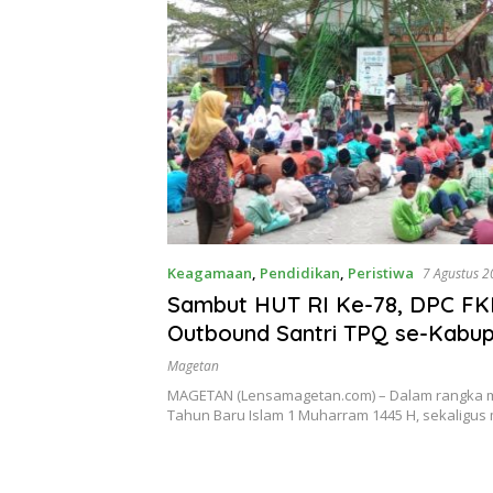
Keagamaan
,
Pendidikan
,
Peristiwa
7 Agustus 
Sambut HUT RI Ke-78, DPC FK
Outbound Santri TPQ se-Kabu
Magetan
Magetan
MAGETAN (Lensamagetan.com) – Dalam rangka 
Tahun Baru Islam 1 Muharram 1445 H, sekalig