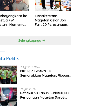
 Bhayangkara ke-
Disnakertrans
Ketua PWI
Magetan Gelar Job
etan : Momentum
Fair, 20 Perusahaan
i Perkuat
Sediakan 2.159
rcayaan Publik
Lowongan Kerja
Selengkapnya
ita Politik
2 Agustus 2026
PKB Run Festival 5K
Semarakkan Magetan, Ribuan
Pelari Rayakan HUT ke-28 PKB
26 Juli 2026
Refleksi 30 Tahun Kudatuli, PDI
Perjuangan Magetan Soroti
Ancaman Demokrasi dan
Tuntut Keadilan Korban