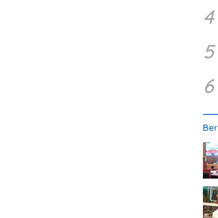
4
5
6
Ber