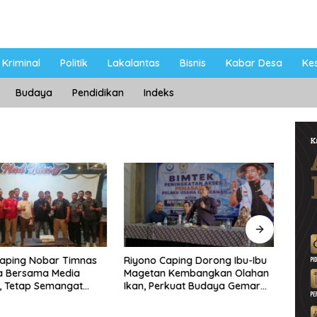
Kriminal
Politik
Lakalantas
Bisnis
Kabar Desa
Ke
Budaya
Pendidikan
Indeks
Caping Nobar Timnas
Riyono Caping Dorong Ibu-Ibu
Ahma
a Bersama Media
Magetan Kembangkan Olahan
Shole
, Tetap Semangat
Ikan, Perkuat Budaya Gemar
Viral
ruda Gagal Lolos
Makan Ikan
Berp