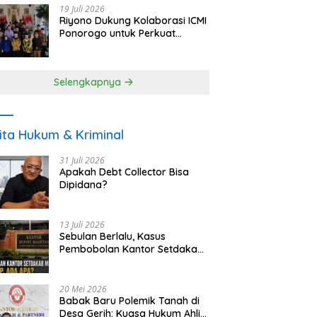
19 Juli 2026
Riyono Dukung Kolaborasi ICMI
Ponorogo untuk Perkuat
Ekonomi Kerakyatan dan
UMKM
Selengkapnya
ita Hukum & Kriminal
31 Juli 2026
Apakah Debt Collector Bisa
Dipidana?
13 Juli 2026
Sebulan Berlalu, Kasus
Pembobolan Kantor Setdakab
Magetan Masih Misterius
20 Mei 2026
Babak Baru Polemik Tanah di
Desa Gerih: Kuasa Hukum Ahli