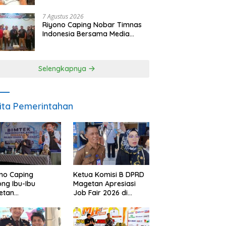
SDM dan Gerakkan Ekonomi
Magetan
7 Agustus 2026
Riyono Caping Nobar Timnas
Indonesia Bersama Media
Magetan, Tetap Semangat
Meski Garuda Gagal Lolos
Selengkapnya
ita Pemerintahan
no Caping
Ketua Komisi B DPRD
ng Ibu-Ibu
Magetan Apresiasi
etan
Job Fair 2026 di
bangkan Olahan
Tengah Efisiensi
, Perkuat Budaya
Anggaran
ar Makan Ikan