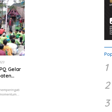
Pop
2023
1
PQ Gelar
paten
2
memperingati
us momentum…
3