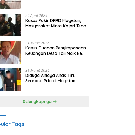
Waris Siapkan Opsi Gugatan
dan Audiensi ke Bupati
24 April 2026
Kasus Pokir DPRD Magetan,
Masyarakat Minta Kajari Tegak
Lurus dan Tidak Tebang Pilih
31 Maret 2026
Kasus Dugaan Penyimpangan
Keuangan Desa Taji Naik ke
Penyidikan, Polres Magetan
Mulai Hitung Kerugian Negara
31 Maret 2026
Diduga Aniaya Anak Tiri,
Seorang Pria di Magetan
Dilaporkan ke Polisi
Selengkapnya
ular Tags