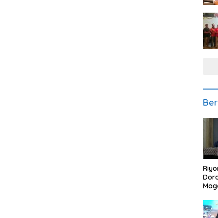
Ber
Riyo
Doro
Mag
Kem
Ikan
Gem