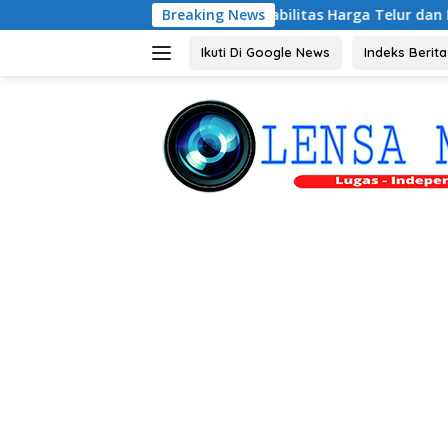
Langsung
an, Riyono Bahas Stabilitas Harga Telur dan Populasi Ayam
Breaking News
ke
konten
Ikuti Di Google News
Indeks Berita