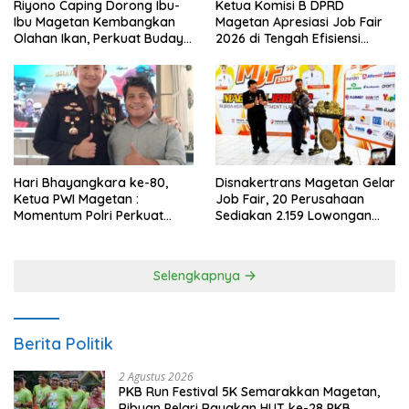
Riyono Caping Dorong Ibu-
Ketua Komisi B DPRD
Ibu Magetan Kembangkan
Magetan Apresiasi Job Fair
Olahan Ikan, Perkuat Budaya
2026 di Tengah Efisiensi
Gemar Makan Ikan
Anggaran
Hari Bhayangkara ke-80,
Disnakertrans Magetan Gelar
Ketua PWI Magetan :
Job Fair, 20 Perusahaan
Momentum Polri Perkuat
Sediakan 2.159 Lowongan
Kepercayaan Publik
Kerja
Selengkapnya
Berita Politik
2 Agustus 2026
PKB Run Festival 5K Semarakkan Magetan,
Ribuan Pelari Rayakan HUT ke-28 PKB