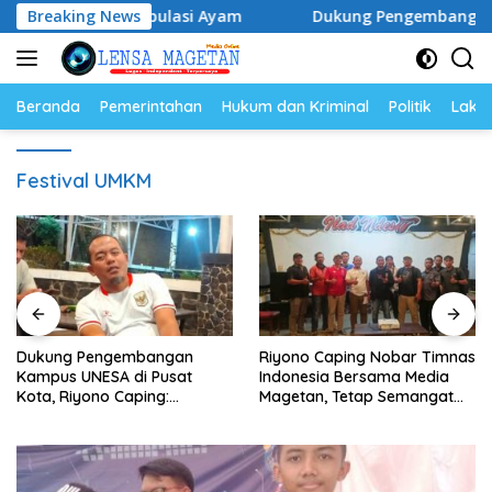
Langsung
lur dan Populasi Ayam
Breaking News
Dukung Pengembangan Kampus UN
ke
konten
Beranda
Pemerintahan
Hukum dan Kriminal
Politik
Lakal
Festival UMKM
Dukung Pengembangan
Riyono Caping Nobar Timnas
Kampus UNESA di Pusat
Indonesia Bersama Media
Kota, Riyono Caping:
Magetan, Tetap Semangat
Tingkatkan SDM dan
Meski Garuda Gagal Lolos
Gerakkan Ekonomi Magetan