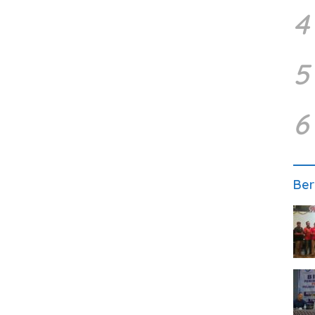
4
5
6
Ber