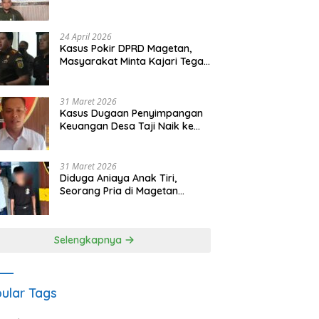
Waris Siapkan Opsi Gugatan
dan Audiensi ke Bupati
24 April 2026
Kasus Pokir DPRD Magetan,
Masyarakat Minta Kajari Tegak
Lurus dan Tidak Tebang Pilih
31 Maret 2026
Kasus Dugaan Penyimpangan
Keuangan Desa Taji Naik ke
Penyidikan, Polres Magetan
Mulai Hitung Kerugian Negara
31 Maret 2026
Diduga Aniaya Anak Tiri,
Seorang Pria di Magetan
Dilaporkan ke Polisi
Selengkapnya
ular Tags