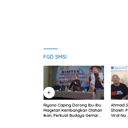
FGD SMSI
ng Nobar Timnas
Riyono Caping Dorong Ibu-Ibu
Ahmad S
ersama Media
Magetan Kembangkan Olahan
Sholeh: 
etap Semangat
Ikan, Perkuat Budaya Gemar
Viral No 
a Gagal Lolos
Makan Ikan
Berpula