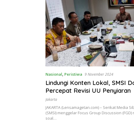
Nasional
,
Peristiwa
9 November 2024
Lindungi Konten Lokal, SMSI D
Percepat Revisi UU Penyiaran
Jakarta
JAKARTA (Lensamagetan.com) – Serikat Media Si
(SMSI) menggelar Focus Group Discussion (FGD
soal…