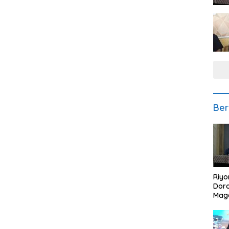
Ber
Riyo
Doro
Mag
Kem
Ikan
Gem