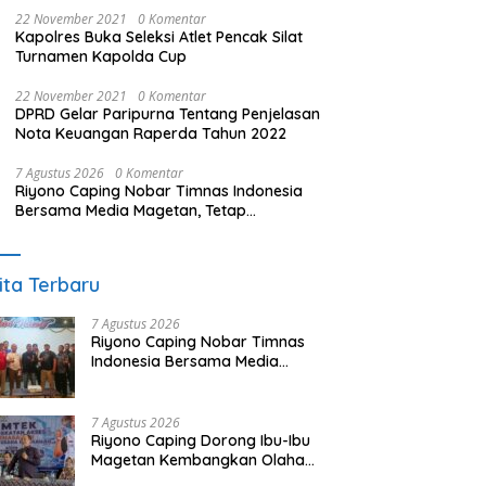
22 November 2021
0 Komentar
Kapolres Buka Seleksi Atlet Pencak Silat
Turnamen Kapolda Cup
22 November 2021
0 Komentar
DPRD Gelar Paripurna Tentang Penjelasan
Nota Keuangan Raperda Tahun 2022
7 Agustus 2026
0 Komentar
Riyono Caping Nobar Timnas Indonesia
Bersama Media Magetan, Tetap
Semangat Meski Garuda Gagal Lolos
ita Terbaru
7 Agustus 2026
Riyono Caping Nobar Timnas
Indonesia Bersama Media
Magetan, Tetap Semangat
Meski Garuda Gagal Lolos
7 Agustus 2026
Riyono Caping Dorong Ibu-Ibu
Magetan Kembangkan Olahan
Ikan, Perkuat Budaya Gemar