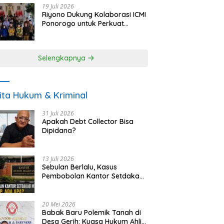
19 Juli 2026
Riyono Dukung Kolaborasi ICMI
Ponorogo untuk Perkuat
Ekonomi Kerakyatan dan
UMKM
Selengkapnya
ita Hukum & Kriminal
31 Juli 2026
Apakah Debt Collector Bisa
Dipidana?
13 Juli 2026
Sebulan Berlalu, Kasus
Pembobolan Kantor Setdakab
Magetan Masih Misterius
20 Mei 2026
Babak Baru Polemik Tanah di
Desa Gerih: Kuasa Hukum Ahli