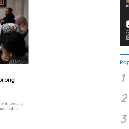
Pop
1
orong
2
ber Indonesia
) membahas
3