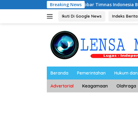
Langsung
Riyono Caping Nobar Timnas Indonesia Bersama Media Ma
Breaking News
ke
konten
Ikuti Di Google News
Indeks Berita
Beranda
Pemerintahan
Hukum dan 
Advertorial
Keagamaan
Olahraga