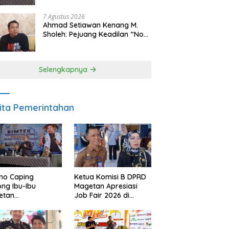
Makan Ikan
7 Agustus 2026
Ahmad Setiawan Kenang M.
Sholeh: Pejuang Keadilan “No
Viral No Justice” Telah
Berpulang
Selengkapnya
ita Pemerintahan
no Caping
Ketua Komisi B DPRD
ng Ibu-Ibu
Magetan Apresiasi
etan
Job Fair 2026 di
bangkan Olahan
Tengah Efisiensi
, Perkuat Budaya
Anggaran
ar Makan Ikan