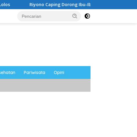
ono Caping Dorong Ibu-Ibu Magetan Kembangkan Olahan Ikan,
sehatan
Pariwisata
Opini