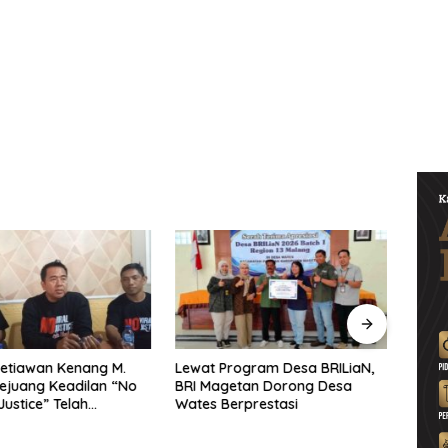
etiawan Kenang M.
Lewat Program Desa BRILiaN,
Noorb
Pejuang Keadilan “No
BRI Magetan Dorong Desa
Perad
Justice” Telah
Wates Berprestasi
2026–
ng
Pend