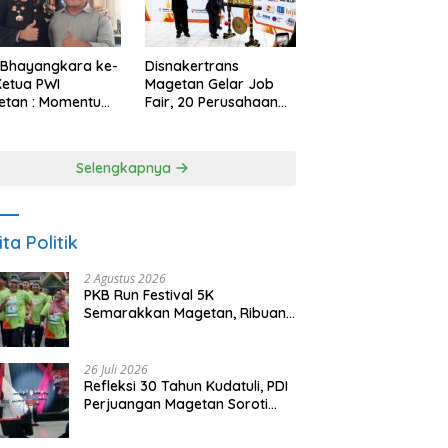
 Bhayangkara ke-
Disnakertrans
Ketua PWI
Magetan Gelar Job
etan : Momentum
Fair, 20 Perusahaan
i Perkuat
Sediakan 2.159
rcayaan Publik
Lowongan Kerja
Selengkapnya
ita Politik
2 Agustus 2026
PKB Run Festival 5K
Semarakkan Magetan, Ribuan
Pelari Rayakan HUT ke-28 PKB
26 Juli 2026
Refleksi 30 Tahun Kudatuli, PDI
Perjuangan Magetan Soroti
Ancaman Demokrasi dan
Tuntut Keadilan Korban