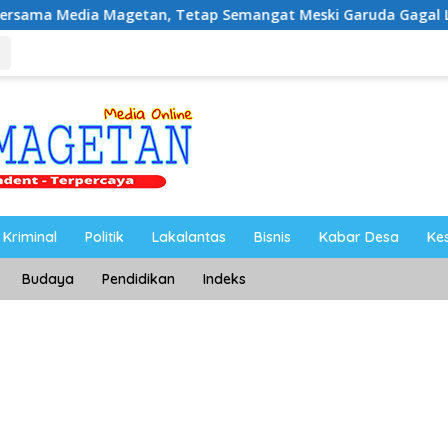
getan, Tetap Semangat Meski Garuda Gagal Lolos
Riy
Kriminal
Politik
Lakalantas
Bisnis
Kabar Desa
Ke
Budaya
Pendidikan
Indeks