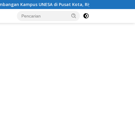
ESA di Pusat Kota, Riyono Caping: Tingkatkan SDM dan Ger