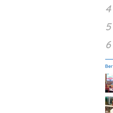
4
5
6
Ber