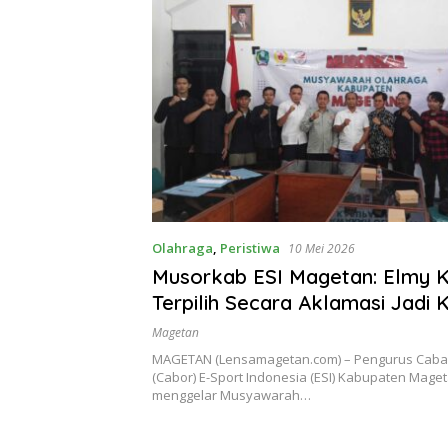
Olahraga
,
Peristiwa
10 Mei 2026
Musorkab ESI Magetan: Elmy K
Terpilih Secara Aklamasi Jadi 
Periode 2025-2029
Magetan
MAGETAN (Lensamagetan.com) – Pengurus Caba
(Cabor) E-Sport Indonesia (ESI) Kabupaten Mage
menggelar Musyawarah…