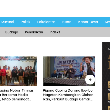
Kriminal
Politik
Lakalantas
Bisnis
Kabar Desa
Ke
Budaya
Pendidikan
Indeks
Caping Nobar Timnas
Riyono Caping Dorong Ibu-Ibu
Ahma
a Bersama Media
Magetan Kembangkan Olahan
Shole
, Tetap Semangat
Ikan, Perkuat Budaya Gemar
Viral
ruda Gagal Lolos
Makan Ikan
Berp