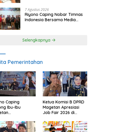
SDM dan Gerakkan Ekonomi
Magetan
7 Agustus 2026
Riyono Caping Nobar Timnas
Indonesia Bersama Media
Magetan, Tetap Semangat
Meski Garuda Gagal Lolos
Selengkapnya
ita Pemerintahan
no Caping
Ketua Komisi B DPRD
ng Ibu-Ibu
Magetan Apresiasi
etan
Job Fair 2026 di
bangkan Olahan
Tengah Efisiensi
, Perkuat Budaya
Anggaran
ar Makan Ikan