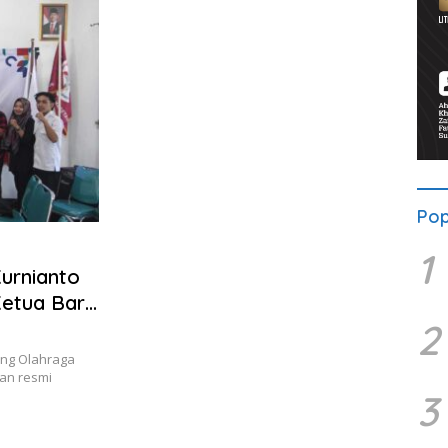
Pop
1
urnianto
Ketua Baru
2
ng Olahraga
tan resmi
3