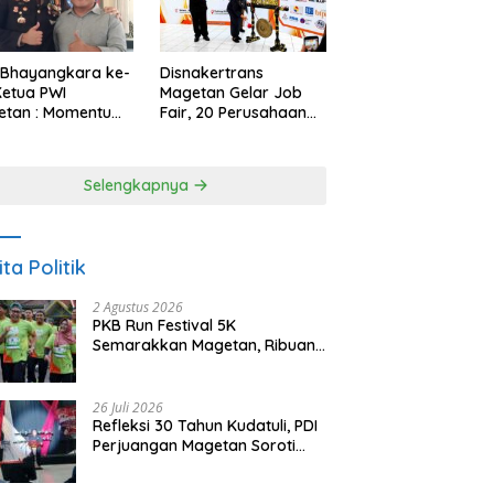
 Bhayangkara ke-
Disnakertrans
Ketua PWI
Magetan Gelar Job
etan : Momentum
Fair, 20 Perusahaan
i Perkuat
Sediakan 2.159
rcayaan Publik
Lowongan Kerja
Selengkapnya
ita Politik
2 Agustus 2026
PKB Run Festival 5K
Semarakkan Magetan, Ribuan
Pelari Rayakan HUT ke-28 PKB
26 Juli 2026
Refleksi 30 Tahun Kudatuli, PDI
Perjuangan Magetan Soroti
Ancaman Demokrasi dan
Tuntut Keadilan Korban