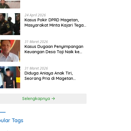
Waris Siapkan Opsi Gugatan
dan Audiensi ke Bupati
24 April 2026
Kasus Pokir DPRD Magetan,
Masyarakat Minta Kajari Tegak
Lurus dan Tidak Tebang Pilih
31 Maret 2026
Kasus Dugaan Penyimpangan
Keuangan Desa Taji Naik ke
Penyidikan, Polres Magetan
Mulai Hitung Kerugian Negara
31 Maret 2026
Diduga Aniaya Anak Tiri,
Seorang Pria di Magetan
Dilaporkan ke Polisi
Selengkapnya
ular Tags