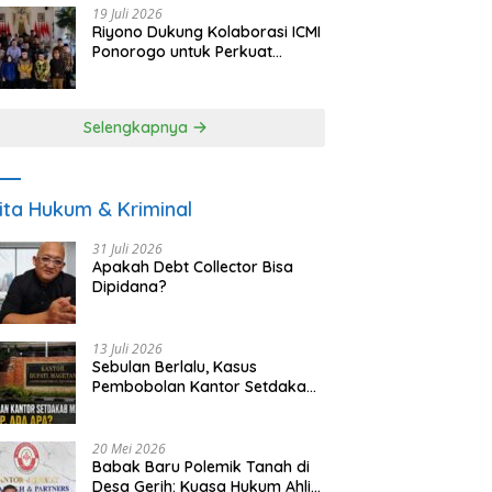
19 Juli 2026
Riyono Dukung Kolaborasi ICMI
Ponorogo untuk Perkuat
Ekonomi Kerakyatan dan
UMKM
Selengkapnya
ita Hukum & Kriminal
31 Juli 2026
Apakah Debt Collector Bisa
Dipidana?
13 Juli 2026
Sebulan Berlalu, Kasus
Pembobolan Kantor Setdakab
Magetan Masih Misterius
20 Mei 2026
Babak Baru Polemik Tanah di
Desa Gerih: Kuasa Hukum Ahli