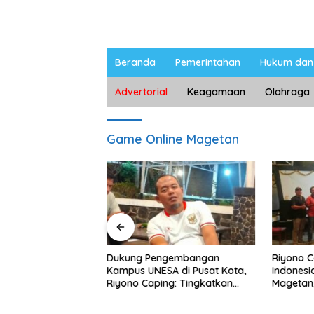
Beranda
Pemerintahan
Hukum dan 
Advertorial
Keagamaan
Olahraga
Game Online Magetan
ngan Peternak
Dukung Pengembangan
Riyono 
etan, Riyono Bahas
Kampus UNESA di Pusat Kota,
Indonesi
arga Telur dan
Riyono Caping: Tingkatkan
Magetan
am
SDM dan Gerakkan Ekonomi
Meski Ga
Magetan