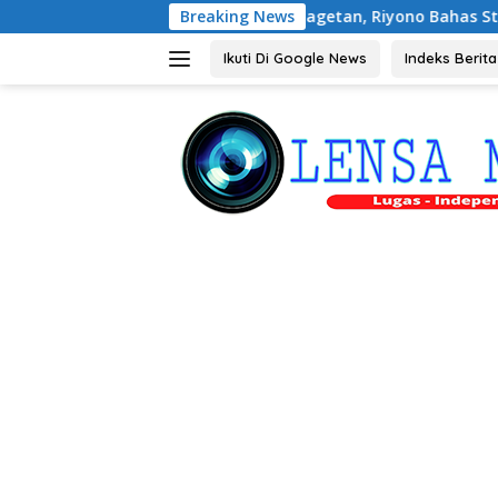
Langsung
n Peternak Petelur Magetan, Riyono Bahas Stabilitas Harga Tel
Breaking News
ke
konten
Ikuti Di Google News
Indeks Berita