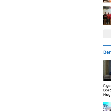
Ber
Riyo
Doro
Mag
Kem
Ikan
Gem