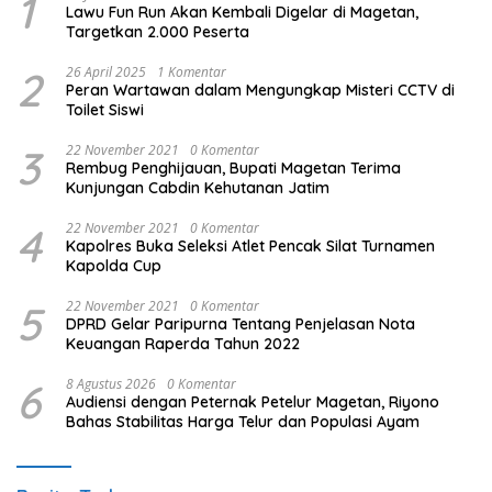
1
Lawu Fun Run Akan Kembali Digelar di Magetan,
Targetkan 2.000 Peserta
2
26 April 2025
1 Komentar
Peran Wartawan dalam Mengungkap Misteri CCTV di
Toilet Siswi
3
22 November 2021
0 Komentar
Rembug Penghijauan, Bupati Magetan Terima
Kunjungan Cabdin Kehutanan Jatim
4
22 November 2021
0 Komentar
Kapolres Buka Seleksi Atlet Pencak Silat Turnamen
Kapolda Cup
5
22 November 2021
0 Komentar
DPRD Gelar Paripurna Tentang Penjelasan Nota
Keuangan Raperda Tahun 2022
6
8 Agustus 2026
0 Komentar
Audiensi dengan Peternak Petelur Magetan, Riyono
Bahas Stabilitas Harga Telur dan Populasi Ayam