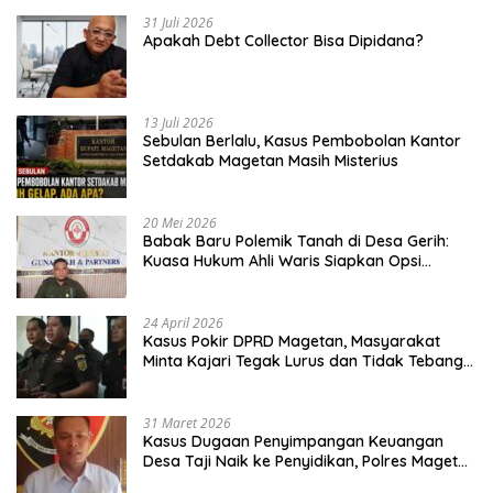
31 Juli 2026
Apakah Debt Collector Bisa Dipidana?
13 Juli 2026
Sebulan Berlalu, Kasus Pembobolan Kantor
Setdakab Magetan Masih Misterius
20 Mei 2026
Babak Baru Polemik Tanah di Desa Gerih:
Kuasa Hukum Ahli Waris Siapkan Opsi
Gugatan dan Audiensi ke Bupati
24 April 2026
Kasus Pokir DPRD Magetan, Masyarakat
Minta Kajari Tegak Lurus dan Tidak Tebang
Pilih
31 Maret 2026
Kasus Dugaan Penyimpangan Keuangan
Desa Taji Naik ke Penyidikan, Polres Magetan
Mulai Hitung Kerugian Negara