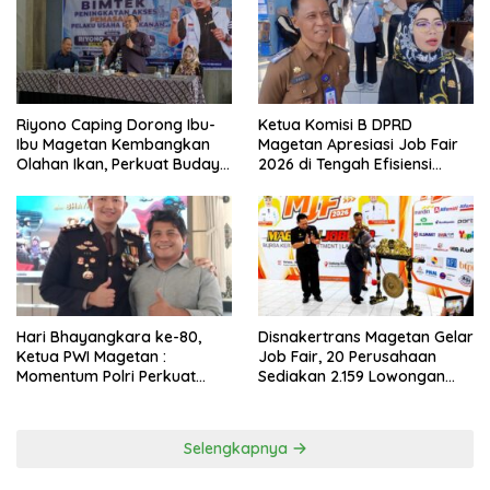
Riyono Caping Dorong Ibu-
Ketua Komisi B DPRD
Ibu Magetan Kembangkan
Magetan Apresiasi Job Fair
Olahan Ikan, Perkuat Budaya
2026 di Tengah Efisiensi
Gemar Makan Ikan
Anggaran
Hari Bhayangkara ke-80,
Disnakertrans Magetan Gelar
Ketua PWI Magetan :
Job Fair, 20 Perusahaan
Momentum Polri Perkuat
Sediakan 2.159 Lowongan
Kepercayaan Publik
Kerja
Selengkapnya