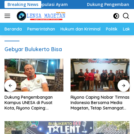
Langsung
elur dan Populasi Ayam
Breaking News
Dukung Pengembangan Kampus U
ke
konten
Beranda
Pemerintahan
Hukum dan Kriminal
Politik
Lakal
Gebyar Bulukerto Bisa
Dukung Pengembangan
Riyono Caping Nobar Timnas
Kampus UNESA di Pusat
Indonesia Bersama Media
Kota, Riyono Caping:
Magetan, Tetap Semangat
Tingkatkan SDM dan
Meski Garuda Gagal Lolos
Gerakkan Ekonomi Magetan