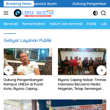
Langsung
Telur dan Populasi Ayam
Breaking News
Dukung Pengembangan Kampus 
ke
konten
Beranda
Pemerintahan
Hukum dan Kriminal
Politik
Lakal
Gebyar Layanan Publik
Dukung Pengembangan
Riyono Caping Nobar Timnas
Kampus UNESA di Pusat
Indonesia Bersama Media
Kota, Riyono Caping:
Magetan, Tetap Semangat
Tingkatkan SDM dan
Meski Garuda Gagal Lolos
Gerakkan Ekonomi Magetan