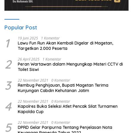
Popular Post
1
19 Juni 2025
1 Komentar
Lawu Fun Run Akan Kembali Digelar di Magetan,
Targetkan 2.000 Peserta
2
26 April 2025
1 Komentar
Peran Wartawan dalam Mengungkap Misteri CCTV di
Toilet Siswi
3
22 November 2021
0 Komentar
Rembug Penghijauan, Bupati Magetan Terima
Kunjungan Cabdin Kehutanan Jatim
4
22 November 2021
0 Komentar
Kapolres Buka Seleksi Atlet Pencak Silat Turnamen
Kapolda Cup
5
22 November 2021
0 Komentar
DPRD Gelar Paripurna Tentang Penjelasan Nota
Keuangan Raperda Tahun 2022