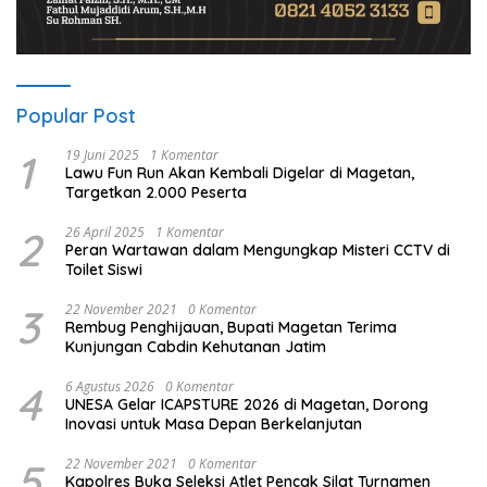
Popular Post
1
19 Juni 2025
1 Komentar
Lawu Fun Run Akan Kembali Digelar di Magetan,
Targetkan 2.000 Peserta
2
26 April 2025
1 Komentar
Peran Wartawan dalam Mengungkap Misteri CCTV di
Toilet Siswi
3
22 November 2021
0 Komentar
Rembug Penghijauan, Bupati Magetan Terima
Kunjungan Cabdin Kehutanan Jatim
4
6 Agustus 2026
0 Komentar
UNESA Gelar ICAPSTURE 2026 di Magetan, Dorong
Inovasi untuk Masa Depan Berkelanjutan
5
22 November 2021
0 Komentar
Kapolres Buka Seleksi Atlet Pencak Silat Turnamen