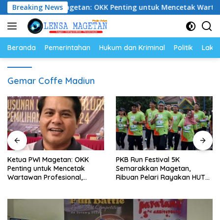
Langsung
etua PWI Magetan: OKK Penting untuk Mencetak Wartawan Profe
Breaking News
ke
konten
Beranda
Pemerintahan
Hukum dan Kriminal
Politik
Lakal
Gemar Coffe Madiun
Ketua PWI Magetan: OKK
PKB Run Festival 5K
Penting untuk Mencetak
Semarakkan Magetan,
Wartawan Profesional,
Ribuan Pelari Rayakan HUT
Berintegritas dan Terpercaya
ke-28 PKB