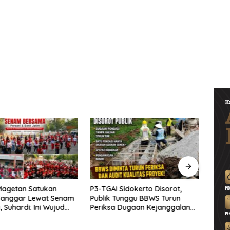
Magetan Satukan
P3-TGAI Sidokerto Disorot,
Dana
 Sanggar Lewat Senam
Publik Tunggu BBWS Turun
Bupat
 Suhardi: Ini Wujud
Periksa Dugaan Kejanggalan
Mula
as
Proyek
Wate