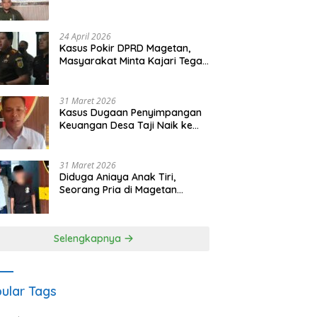
Waris Siapkan Opsi Gugatan
dan Audiensi ke Bupati
24 April 2026
Kasus Pokir DPRD Magetan,
Masyarakat Minta Kajari Tegak
Lurus dan Tidak Tebang Pilih
31 Maret 2026
Kasus Dugaan Penyimpangan
Keuangan Desa Taji Naik ke
Penyidikan, Polres Magetan
Mulai Hitung Kerugian Negara
31 Maret 2026
Diduga Aniaya Anak Tiri,
Seorang Pria di Magetan
Dilaporkan ke Polisi
Selengkapnya
ular Tags