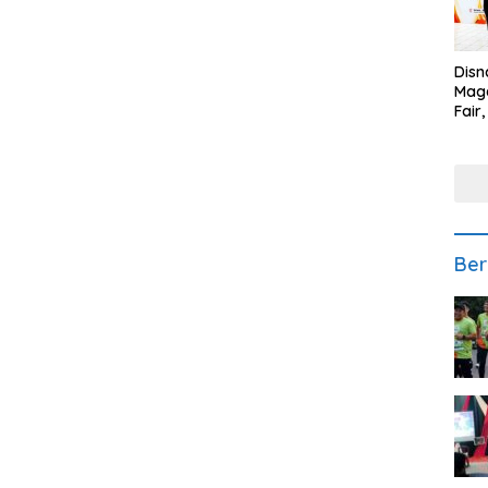
Disn
Mage
Fair
Sedi
Low
Ber