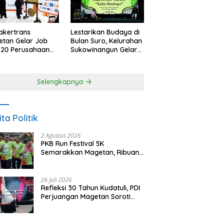
akertrans
Lestarikan Budaya di
tan Gelar Job
Bulan Suro, Kelurahan
, 20 Perusahaan
Sukowinangun Gelar
akan 2.159
Ketoprak Suko
ongan Kerja
Budoyo
Selengkapnya
ita Politik
2 Agustus 2026
PKB Run Festival 5K
Semarakkan Magetan, Ribuan
Pelari Rayakan HUT ke-28 PKB
26 Juli 2026
Refleksi 30 Tahun Kudatuli, PDI
Perjuangan Magetan Soroti
Ancaman Demokrasi dan
Tuntut Keadilan Korban