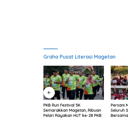
Graha Pusat Literasi Magetan
agetan: OKK
PKB Run Festival 5K
Persani 
uk Mencetak
Semarakkan Magetan, Ribuan
Seluruh
ofesional,
Pelari Rayakan HUT ke-28 PKB
Bersama,
as dan Terpercaya
Solidarit