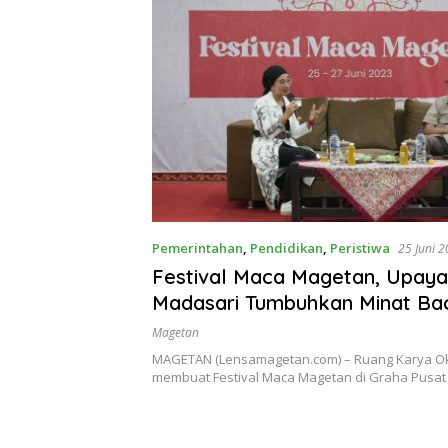
Pemerintahan
,
Pendidikan
,
Peristiwa
25 Juni 
Festival Maca Magetan, Upay
Madasari Tumbuhkan Minat Bac
Magetan
Magetan
MAGETAN (Lensamagetan.com) – Ruang Karya O
membuat Festival Maca Magetan di Graha Pusat 