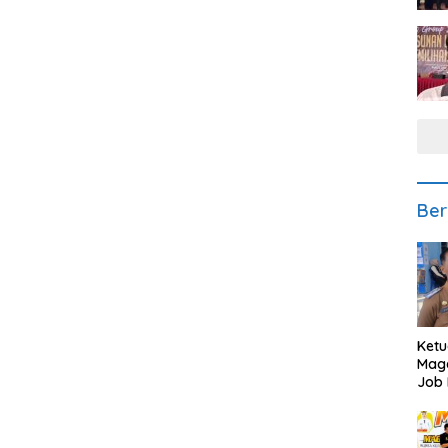
Ber
Ketu
Mage
Job 
Teng
Ang