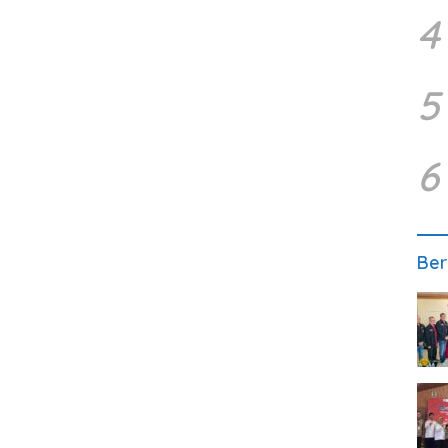
4
5
6
Ber