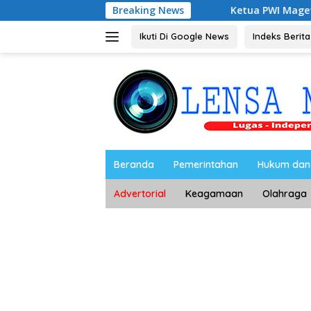
Langsung
Depan Berkelanjutan
Breaking News
Ketua PWI Magetan: OKK Penting 
ke
konten
Ikuti Di Google News
Indeks Berita
Beranda
Pemerintahan
Hukum dan 
Advertorial
Keagamaan
Olahraga