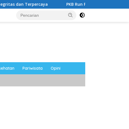
ercaya
PKB Run Festival 5K Semarakkan Magetan, Ribua
sehatan
Pariwisata
Opini