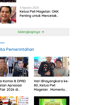
Berkelanjutan
4 Agustus 2026
Ketua PWI Magetan: OKK
Penting untuk Mencetak
Wartawan Profesional,
Berintegritas dan Terpercaya
Selengkapnya
ita Pemerintahan
a Komisi B DPRD
Hari Bhayangkara ke-
tan Apresiasi
80, Ketua PWI
Fair 2026 di
Magetan : Momentum
ah Efisiensi
Polri Perkuat
garan
Kepercayaan Publik