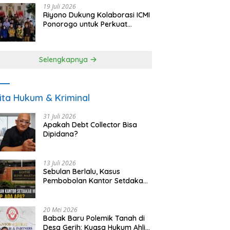
19 Juli 2026
Riyono Dukung Kolaborasi ICMI
Ponorogo untuk Perkuat
Ekonomi Kerakyatan dan
UMKM
Selengkapnya
ita Hukum & Kriminal
31 Juli 2026
Apakah Debt Collector Bisa
Dipidana?
13 Juli 2026
Sebulan Berlalu, Kasus
Pembobolan Kantor Setdakab
Magetan Masih Misterius
20 Mei 2026
Babak Baru Polemik Tanah di
Desa Gerih: Kuasa Hukum Ahli