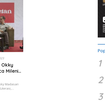
Pop
2023
1
a Okky
a Milenial
2
kky Madasari
Literasi,…
3