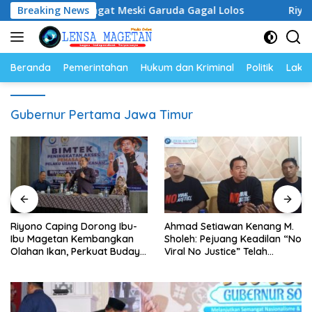
Langsung
tap Semangat Meski Garuda Gagal Lolos
Breaking News
Riyono Capin
ke
konten
Beranda
Pemerintahan
Hukum dan Kriminal
Politik
Lakal
Gubernur Pertama Jawa Timur
Riyono Caping Dorong Ibu-
Ahmad Setiawan Kenang M.
Ibu Magetan Kembangkan
Sholeh: Pejuang Keadilan “No
Olahan Ikan, Perkuat Budaya
Viral No Justice” Telah
Gemar Makan Ikan
Berpulang