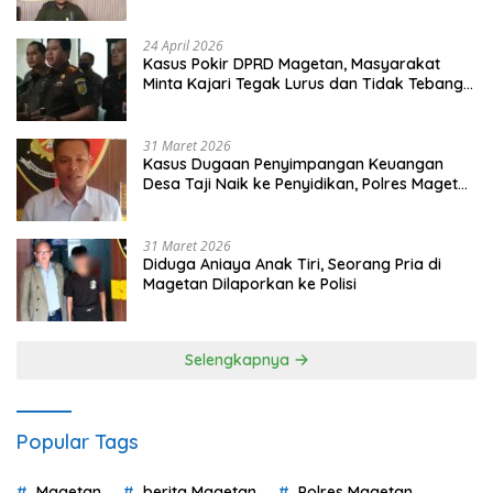
Gugatan dan Audiensi ke Bupati
24 April 2026
Kasus Pokir DPRD Magetan, Masyarakat
Minta Kajari Tegak Lurus dan Tidak Tebang
Pilih
31 Maret 2026
Kasus Dugaan Penyimpangan Keuangan
Desa Taji Naik ke Penyidikan, Polres Magetan
Mulai Hitung Kerugian Negara
31 Maret 2026
Diduga Aniaya Anak Tiri, Seorang Pria di
Magetan Dilaporkan ke Polisi
Selengkapnya
Popular Tags
Magetan
berita Magetan
Polres Magetan