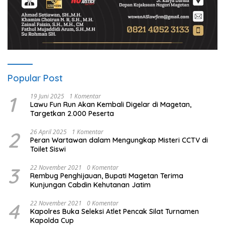
Popular Post
1
19 Juni 2025
1 Komentar
Lawu Fun Run Akan Kembali Digelar di Magetan,
Targetkan 2.000 Peserta
2
26 April 2025
1 Komentar
Peran Wartawan dalam Mengungkap Misteri CCTV di
Toilet Siswi
3
22 November 2021
0 Komentar
Rembug Penghijauan, Bupati Magetan Terima
Kunjungan Cabdin Kehutanan Jatim
4
22 November 2021
0 Komentar
Kapolres Buka Seleksi Atlet Pencak Silat Turnamen
Kapolda Cup