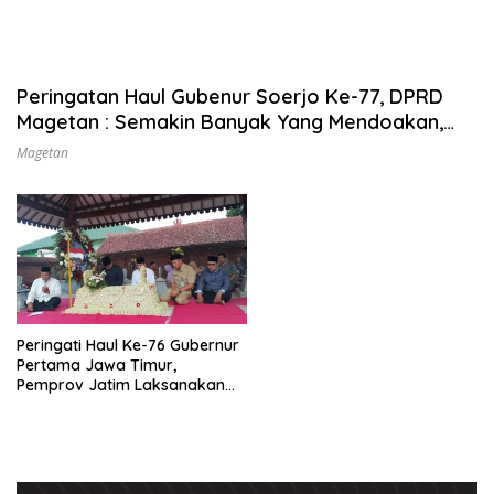
Peringatan Haul Gubenur Soerjo Ke-77, DPRD
Magetan : Semakin Banyak Yang Mendoakan,
Semakin Meriah
Magetan
Peringati Haul Ke-76 Gubernur
Pertama Jawa Timur,
Pemprov Jatim Laksanakan
Ziarah Makam