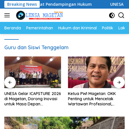
Langsung
8, Siap Perkuat Pendampingan Hukum
Breaking News
UNESA Gelar ICAP
ke
konten
Beranda
Pemerintahan
Hukum dan Kriminal
Politik
Lakal
Guru dan Siswi Tenggelam
UNESA Gelar ICAPSTURE 2026
Ketua PWI Magetan: OKK
di Magetan, Dorong Inovasi
Penting untuk Mencetak
untuk Masa Depan
Wartawan Profesional,
Berkelanjutan
Berintegritas dan Terpercaya