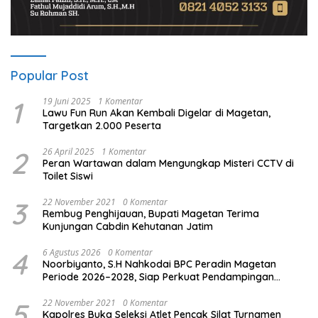
Popular Post
1
19 Juni 2025
1 Komentar
Lawu Fun Run Akan Kembali Digelar di Magetan,
Targetkan 2.000 Peserta
2
26 April 2025
1 Komentar
Peran Wartawan dalam Mengungkap Misteri CCTV di
Toilet Siswi
3
22 November 2021
0 Komentar
Rembug Penghijauan, Bupati Magetan Terima
Kunjungan Cabdin Kehutanan Jatim
4
6 Agustus 2026
0 Komentar
Noorbiyanto, S.H Nahkodai BPC Peradin Magetan
Periode 2026–2028, Siap Perkuat Pendampingan
Hukum
5
22 November 2021
0 Komentar
Kapolres Buka Seleksi Atlet Pencak Silat Turnamen