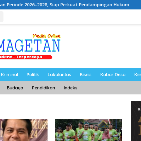
6–2028, Siap Perkuat Pendampingan Hukum
UNESA Gelar
Kriminal
Politik
Lakalantas
Bisnis
Kabar Desa
Ke
Budaya
Pendidikan
Indeks