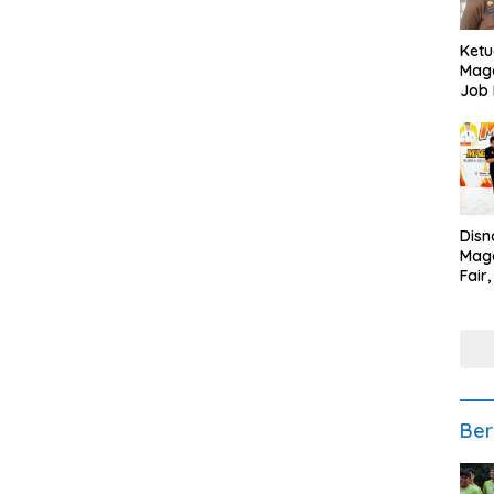
Ketu
Mage
Job 
Teng
Ang
Disn
Mage
Fair
Sedi
Low
Ber