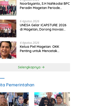
Noorbiyanto, S.H Nahkodai BPC
Peradin Magetan Periode
2026–2028, Siap Perkuat
Pendampingan Hukum
6 Agustus 2026
UNESA Gelar ICAPSTURE 2026
di Magetan, Dorong Inovasi
untuk Masa Depan
Berkelanjutan
4 Agustus 2026
Ketua PWI Magetan: OKK
Penting untuk Mencetak
Wartawan Profesional,
Berintegritas dan Terpercaya
Selengkapnya
ita Pemerintahan