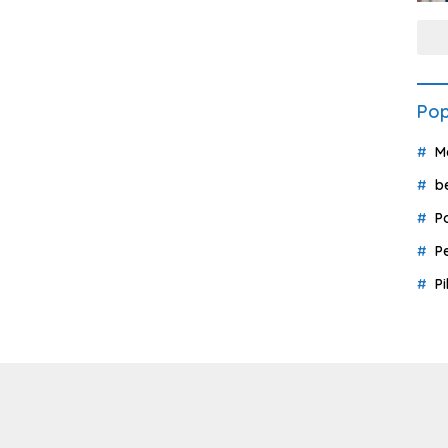
Pop
M
b
P
P
P