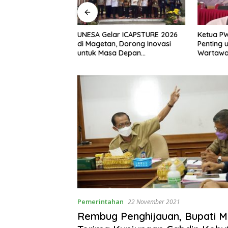
, S.H Nahkodai BPC
UNESA Gelar ICAPSTURE 2026
Ketua P
etan Periode
di Magetan, Dorong Inovasi
Penting 
Siap Perkuat
untuk Masa Depan
Wartawan
gan Hukum
Berkelanjutan
Berinteg
Pemerintahan
22 November 2021
Rembug Penghijauan, Bupati 