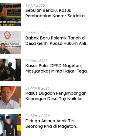
13 Juli 2026
Sebulan Berlalu, Kasus
Pembobolan Kantor Setdakab
Magetan Masih Misterius
20 Mei 2026
Babak Baru Polemik Tanah di
Desa Gerih: Kuasa Hukum Ahli
Waris Siapkan Opsi Gugatan
dan Audiensi ke Bupati
24 April 2026
Kasus Pokir DPRD Magetan,
Masyarakat Minta Kajari Tegak
Lurus dan Tidak Tebang Pilih
31 Maret 2026
Kasus Dugaan Penyimpangan
Keuangan Desa Taji Naik ke
Penyidikan, Polres Magetan
Mulai Hitung Kerugian Negara
31 Maret 2026
Diduga Aniaya Anak Tiri,
Seorang Pria di Magetan
Dilaporkan ke Polisi