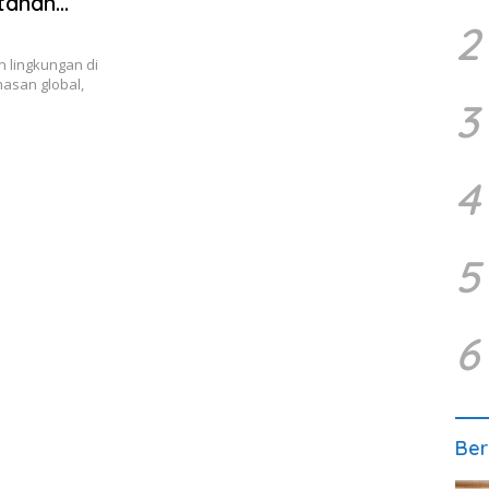
tanan
2
 lingkungan di
asan global,
3
4
5
6
Ber