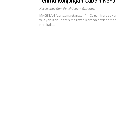
Terima Kunjungan Cabdin Kehu
Jatim
Hutan
,
Magetan
,
Penghijauan
,
Reboisasi
MAGETAN (Lensamagtan.com) – Cegah kerusakan
wilayah Kabupaten Magetan karena efek peman
Pemkab…