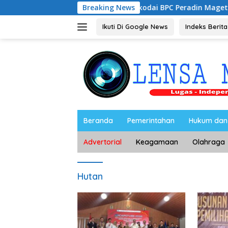
Langsung
Noorbiyanto, S.H Nahkodai BPC Peradin Magetan Periode 202
Breaking News
ke
konten
Ikuti Di Google News
Indeks Berita
Beranda
Pemerintahan
Hukum dan 
Advertorial
Keagamaan
Olahraga
Hutan