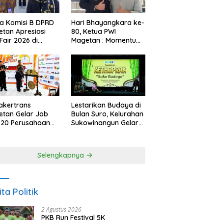
a Komisi B DPRD
Hari Bhayangkara ke-
tan Apresiasi
80, Ketua PWI
Fair 2026 di
Magetan : Momentum
ah Efisiensi
Polri Perkuat
garan
Kepercayaan Publik
akertrans
Lestarikan Budaya di
tan Gelar Job
Bulan Suro, Kelurahan
, 20 Perusahaan
Sukowinangun Gelar
akan 2.159
Ketoprak Suko
ongan Kerja
Budoyo
Selengkapnya
ita Politik
2 Agustus 2026
PKB Run Festival 5K