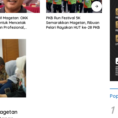
WI Magetan: OKK
PKB Run Festival 5K
Pers
untuk Mencetak
Semarakkan Magetan, Ribuan
Selu
 Profesional,
Pelari Rayakan HUT ke-28 PKB
Bersa
ritas dan Terpercaya
Solid
Pop
1
Magetan