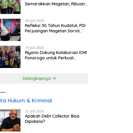
Semarakkan Magetan, Ribuan
Pelari Rayakan HUT ke-28 PKB
26 Juli 2026
Refleksi 30 Tahun Kudatuli, PDI
Perjuangan Magetan Soroti
Ancaman Demokrasi dan
Tuntut Keadilan Korban
19 Juli 2026
Riyono Dukung Kolaborasi ICMI
Ponorogo untuk Perkuat
Ekonomi Kerakyatan dan
UMKM
Selengkapnya
ita Hukum & Kriminal
31 Juli 2026
Apakah Debt Collector Bisa
Dipidana?