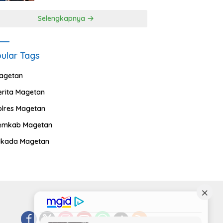
Selengkapnya
ular Tags
agetan
erita Magetan
olres Magetan
emkab Magetan
ilkada Magetan