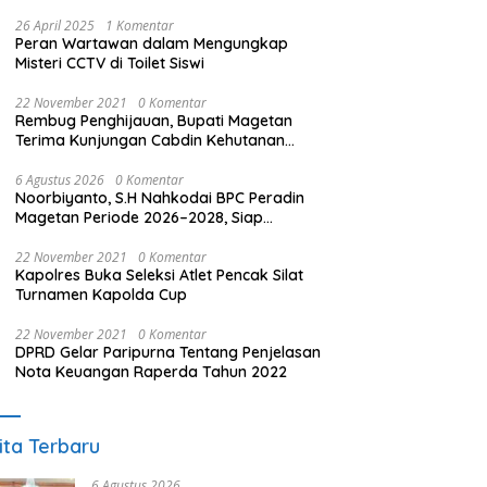
26 April 2025
1 Komentar
Peran Wartawan dalam Mengungkap
Misteri CCTV di Toilet Siswi
22 November 2021
0 Komentar
Rembug Penghijauan, Bupati Magetan
Terima Kunjungan Cabdin Kehutanan
Jatim
6 Agustus 2026
0 Komentar
Noorbiyanto, S.H Nahkodai BPC Peradin
Magetan Periode 2026–2028, Siap
Perkuat Pendampingan Hukum
22 November 2021
0 Komentar
Kapolres Buka Seleksi Atlet Pencak Silat
Turnamen Kapolda Cup
22 November 2021
0 Komentar
DPRD Gelar Paripurna Tentang Penjelasan
Nota Keuangan Raperda Tahun 2022
ita Terbaru
6 Agustus 2026