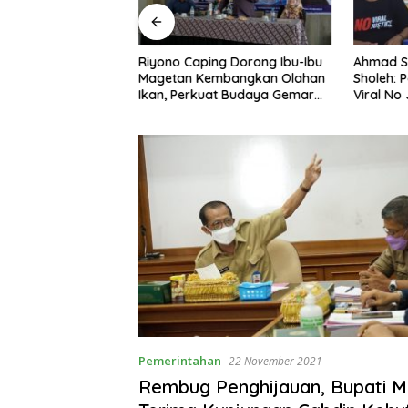
ono Caping Dorong Ibu-Ibu
Ahmad Setiawan Kenang M.
getan Kembangkan Olahan
Sholeh: Pejuang Keadilan “No
n, Perkuat Budaya Gemar
Viral No Justice” Telah
kan Ikan
Berpulang
Pemerintahan
22 November 2021
Rembug Penghijauan, Bupati 