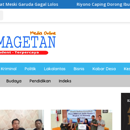
da Gagal Lolos
Riyono Caping Dorong Ibu-Ibu Mageta
Kriminal
Politik
Lakalantas
Bisnis
Kabar Desa
Ke
Budaya
Pendidikan
Indeks