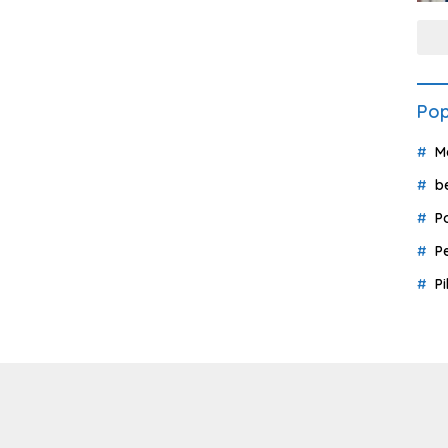
Pop
M
b
P
P
P