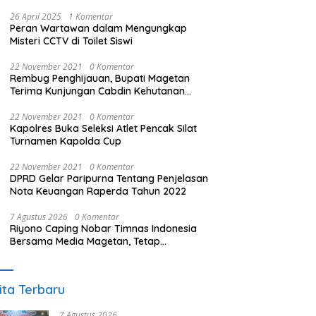
26 April 2025
1 Komentar
Peran Wartawan dalam Mengungkap
Misteri CCTV di Toilet Siswi
22 November 2021
0 Komentar
Rembug Penghijauan, Bupati Magetan
Terima Kunjungan Cabdin Kehutanan
Jatim
22 November 2021
0 Komentar
Kapolres Buka Seleksi Atlet Pencak Silat
Turnamen Kapolda Cup
22 November 2021
0 Komentar
DPRD Gelar Paripurna Tentang Penjelasan
Nota Keuangan Raperda Tahun 2022
7 Agustus 2026
0 Komentar
Riyono Caping Nobar Timnas Indonesia
Bersama Media Magetan, Tetap
Semangat Meski Garuda Gagal Lolos
ita Terbaru
7 Agustus 2026