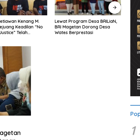
Lewat Program Desa BRILiaN,
Noorbiyanto, S.H Nahkodai BPC
BRI Magetan Dorong Desa
Peradin Magetan Periode
Wates Berprestasi
2026–2028, Siap Perkuat
Pendampingan Hukum
Pop
1
Magetan