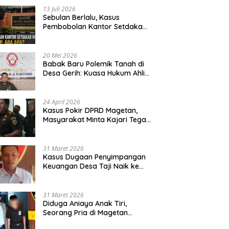
13 Juli 2026
Sebulan Berlalu, Kasus
Pembobolan Kantor Setdakab
Magetan Masih Misterius
20 Mei 2026
Babak Baru Polemik Tanah di
Desa Gerih: Kuasa Hukum Ahli
Waris Siapkan Opsi Gugatan
dan Audiensi ke Bupati
24 April 2026
Kasus Pokir DPRD Magetan,
Masyarakat Minta Kajari Tegak
Lurus dan Tidak Tebang Pilih
31 Maret 2026
Kasus Dugaan Penyimpangan
Keuangan Desa Taji Naik ke
Penyidikan, Polres Magetan
Mulai Hitung Kerugian Negara
31 Maret 2026
Diduga Aniaya Anak Tiri,
Seorang Pria di Magetan
Dilaporkan ke Polisi