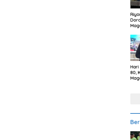
Riyo
Doro
Mag
Kem
Ikan
Gem
Hari
80, 
Mag
Polr
Kepe
Ber