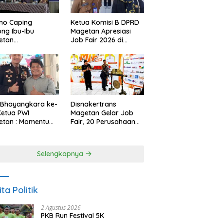
no Caping
Ketua Komisi B DPRD
ng Ibu-Ibu
Magetan Apresiasi
etan
Job Fair 2026 di
bangkan Olahan
Tengah Efisiensi
, Perkuat Budaya
Anggaran
ar Makan Ikan
 Bhayangkara ke-
Disnakertrans
Ketua PWI
Magetan Gelar Job
etan : Momentum
Fair, 20 Perusahaan
i Perkuat
Sediakan 2.159
rcayaan Publik
Lowongan Kerja
Selengkapnya
ita Politik
2 Agustus 2026
PKB Run Festival 5K