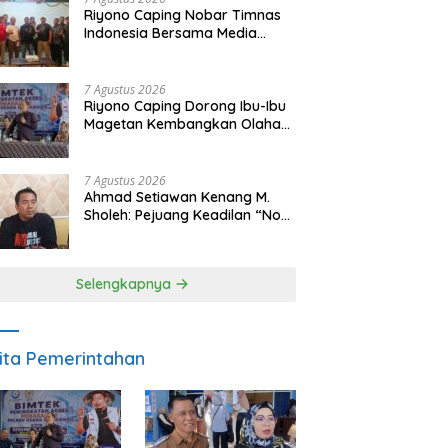
Riyono Caping Nobar Timnas
Indonesia Bersama Media
Magetan, Tetap Semangat
Meski Garuda Gagal Lolos
7 Agustus 2026
Riyono Caping Dorong Ibu-Ibu
Magetan Kembangkan Olahan
Ikan, Perkuat Budaya Gemar
Makan Ikan
7 Agustus 2026
Ahmad Setiawan Kenang M.
Sholeh: Pejuang Keadilan “No
Viral No Justice” Telah
Berpulang
Selengkapnya
ita Pemerintahan