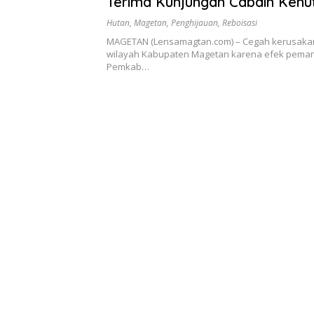
Terima Kunjungan Cabdin Kehu
Jatim
Hutan
,
Magetan
,
Penghijauan
,
Reboisasi
MAGETAN (Lensamagtan.com) – Cegah kerusakan
wilayah Kabupaten Magetan karena efek peman
Pemkab…