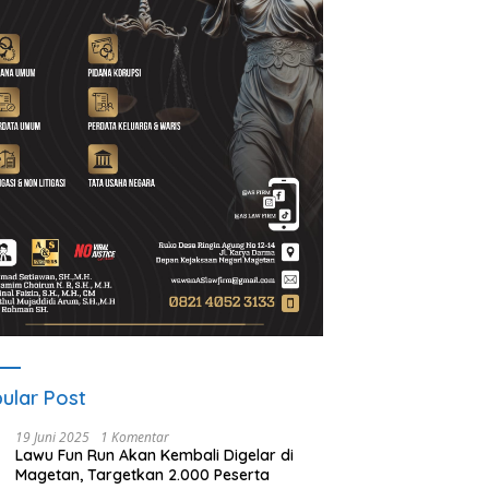
UNESA Gelar ICAPSTURE 2026
Ketua PWI Magetan: OKK
di Magetan, Dorong Inovasi
Penting untuk Mencetak
untuk Masa Depan
Wartawan Profesional,
Berkelanjutan
Berintegritas dan Terperca
ular Post
19 Juni 2025
1 Komentar
Lawu Fun Run Akan Kembali Digelar di
Magetan, Targetkan 2.000 Peserta