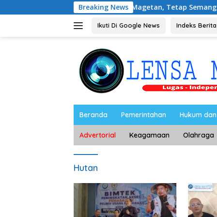
Langsung
ndonesia Bersama Media Magetan, Tetap Semangat Meski Garu
Breaking News
ke
konten
Ikuti Di Google News
Indeks Berita
Beranda
Pemerintahan
Hukum dan 
Advertorial
Keagamaan
Olahraga
Hutan