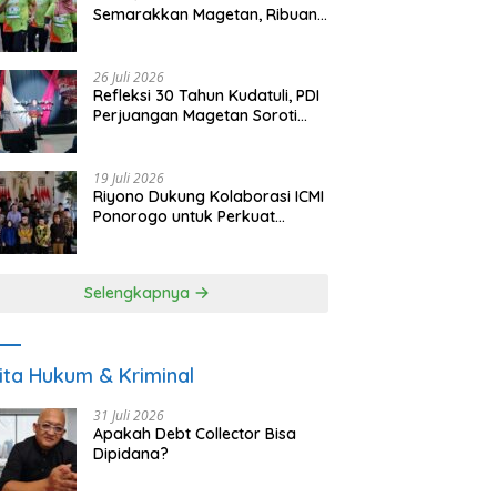
Semarakkan Magetan, Ribuan
Pelari Rayakan HUT ke-28 PKB
26 Juli 2026
Refleksi 30 Tahun Kudatuli, PDI
Perjuangan Magetan Soroti
Ancaman Demokrasi dan
Tuntut Keadilan Korban
19 Juli 2026
Riyono Dukung Kolaborasi ICMI
Ponorogo untuk Perkuat
Ekonomi Kerakyatan dan
UMKM
Selengkapnya
ita Hukum & Kriminal
31 Juli 2026
Apakah Debt Collector Bisa
Dipidana?