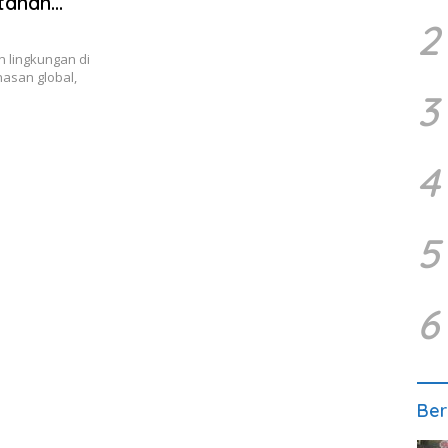
tanan
2
 lingkungan di
asan global,
3
4
5
6
Ber