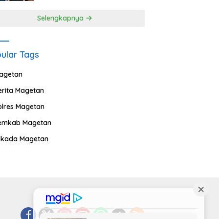
Selengkapnya
ular Tags
agetan
erita Magetan
olres Magetan
emkab Magetan
ilkada Magetan