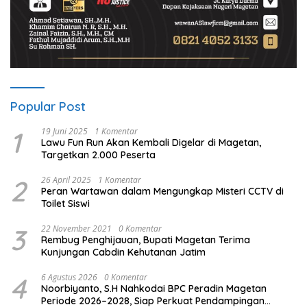
Popular Post
1
19 Juni 2025
1 Komentar
Lawu Fun Run Akan Kembali Digelar di Magetan,
Targetkan 2.000 Peserta
2
26 April 2025
1 Komentar
Peran Wartawan dalam Mengungkap Misteri CCTV di
Toilet Siswi
3
22 November 2021
0 Komentar
Rembug Penghijauan, Bupati Magetan Terima
Kunjungan Cabdin Kehutanan Jatim
4
6 Agustus 2026
0 Komentar
Noorbiyanto, S.H Nahkodai BPC Peradin Magetan
Periode 2026–2028, Siap Perkuat Pendampingan