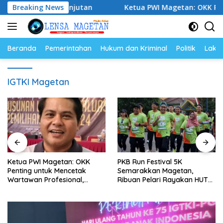
Langsung
an Berkelanjutan
Breaking News
Ketua PWI Magetan: OKK Penting unt
ke
konten
Beranda
Pemerintahan
Hukum dan Kriminal
Politik
Lakal
IGTKI Magetan
I Magetan: OKK
PKB Run Festival 5K
Persani M
untuk Mencetak
Semarakkan Magetan,
Seluruh S
 Profesional,
Ribuan Pelari Rayakan HUT
Senam Ber
ritas dan Terpercaya
ke-28 PKB
Wujud Sol