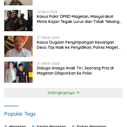
Gugatan dan Audiensi ke Bupati
24 April 2026
Kasus Pokir DPRD Magetan, Masyarakat
Minta Kajari Tegak Lurus dan Tidak Tebang
Pilih
31 Maret 2026
Kasus Dugaan Penyimpangan Keuangan
Desa Taji Naik ke Penyidikan, Polres Magetan
Mulai Hitung Kerugian Negara
31 Maret 2026
Diduga Aniaya Anak Tiri, Seorang Pria di
Magetan Dilaporkan ke Polisi
Selengkapnya
Popular Tags
Magetan
berita Magetan
Polres Magetan