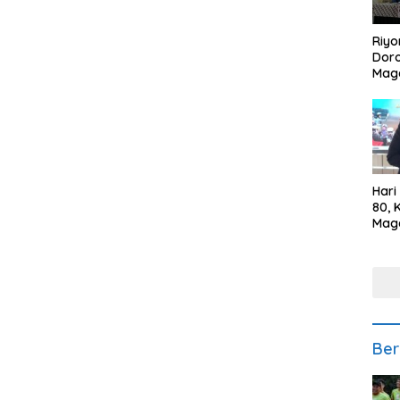
Riyo
Doro
Mag
Kem
Ikan
Gem
Hari
80, 
Mag
Polr
Kepe
Ber