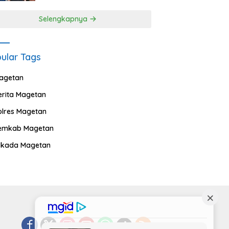
Selengkapnya
ular Tags
agetan
erita Magetan
olres Magetan
emkab Magetan
ilkada Magetan