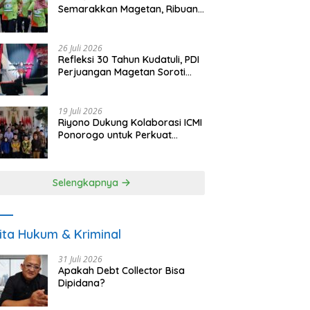
Semarakkan Magetan, Ribuan
Pelari Rayakan HUT ke-28 PKB
26 Juli 2026
Refleksi 30 Tahun Kudatuli, PDI
Perjuangan Magetan Soroti
Ancaman Demokrasi dan
Tuntut Keadilan Korban
19 Juli 2026
Riyono Dukung Kolaborasi ICMI
Ponorogo untuk Perkuat
Ekonomi Kerakyatan dan
UMKM
Selengkapnya
ita Hukum & Kriminal
31 Juli 2026
Apakah Debt Collector Bisa
Dipidana?