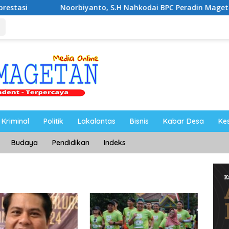
Noorbiyanto, S.H Nahkodai BPC Peradin Magetan Periode 2026
Kriminal
Politik
Lakalantas
Bisnis
Kabar Desa
Ke
Budaya
Pendidikan
Indeks