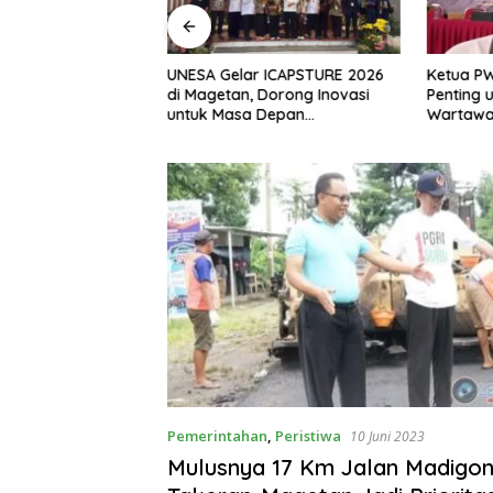
, S.H Nahkodai BPC
UNESA Gelar ICAPSTURE 2026
Ketua P
etan Periode
di Magetan, Dorong Inovasi
Penting 
Siap Perkuat
untuk Masa Depan
Wartawan
gan Hukum
Berkelanjutan
Berinteg
Pemerintahan
,
Peristiwa
10 Juni 2023
Mulusnya 17 Km Jalan Madigo