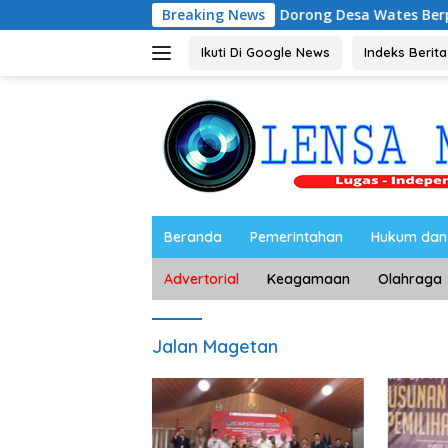
Langsung
BRILiaN, BRI Magetan Dorong Desa Wates Berprestasi
Breaking News
ke
konten
Ikuti Di Google News
Indeks Berita
Beranda
Pemerintahan
Hukum dan 
Advertorial
Keagamaan
Olahraga
Jalan Magetan