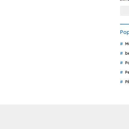
Pop
M
b
P
P
P