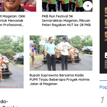
WI Magetan: OKK
PKB Run Festival 5K
Pers
untuk Mencetak
Semarakkan Magetan, Ribuan
Selu
 Profesional,
Pelari Rayakan HUT ke-28 PKB
Bersa
ritas dan Terpercaya
Solid
Bupati Suprawoto Bersama Kadis
PUPR Tinjau Beberapa Proyek Hotmix
Jalan di Magetan
Pop
1
ndo-