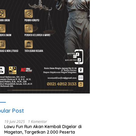
ani Magetan Satukan
Riyono Caping Dorong Ibu-Ibu
A
ruh Sanggar Lewat Senam
Magetan Kembangkan Olahan
S
ma, Suhardi: Ini Wujud
Ikan, Perkuat Budaya Gemar
Vi
aritas
Makan Ikan
B
ular Post
19 Juni 2025
1 Komentar
Lawu Fun Run Akan Kembali Digelar di
Magetan, Targetkan 2.000 Peserta