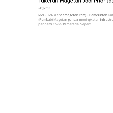
Takeran-Magetan Jadi Priorit
Tingkatkan Perekonomian Jalu
Magetan
MAGETAN (Lensamagetan.com) – Pemerintah Ka
(Pemkab) Magetan gencar meningkatan infrastru
pandemi Covid-19 mereda. Seperti…