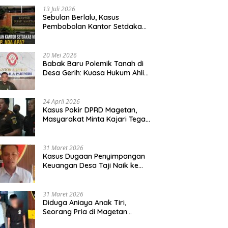
13 Juli 2026
Sebulan Berlalu, Kasus
Pembobolan Kantor Setdakab
Magetan Masih Misterius
20 Mei 2026
Babak Baru Polemik Tanah di
Desa Gerih: Kuasa Hukum Ahli
Waris Siapkan Opsi Gugatan
dan Audiensi ke Bupati
24 April 2026
Kasus Pokir DPRD Magetan,
Masyarakat Minta Kajari Tegak
Lurus dan Tidak Tebang Pilih
31 Maret 2026
Kasus Dugaan Penyimpangan
Keuangan Desa Taji Naik ke
Penyidikan, Polres Magetan
Mulai Hitung Kerugian Negara
31 Maret 2026
Diduga Aniaya Anak Tiri,
Seorang Pria di Magetan
Dilaporkan ke Polisi