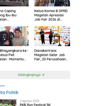
no Caping
Ketua Komisi B DPRD
ng Ibu-Ibu
Magetan Apresiasi
etan
Job Fair 2026 di
bangkan Olahan
Tengah Efisiensi
, Perkuat Budaya
Anggaran
ar Makan Ikan
 Bhayangkara ke-
Disnakertrans
Ketua PWI
Magetan Gelar Job
etan : Momentum
Fair, 20 Perusahaan
i Perkuat
Sediakan 2.159
rcayaan Publik
Lowongan Kerja
Selengkapnya
ita Politik
2 Agustus 2026
PKB Run Festival 5K