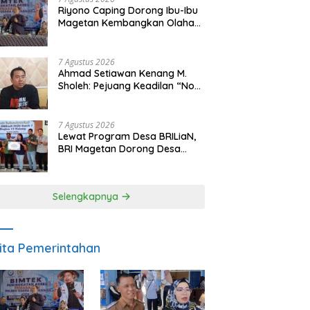
Riyono Caping Dorong Ibu-Ibu
Magetan Kembangkan Olahan
Ikan, Perkuat Budaya Gemar
Makan Ikan
7 Agustus 2026
Ahmad Setiawan Kenang M.
Sholeh: Pejuang Keadilan “No
Viral No Justice” Telah
Berpulang
7 Agustus 2026
Lewat Program Desa BRILiaN,
BRI Magetan Dorong Desa
Wates Berprestasi
Selengkapnya
ita Pemerintahan