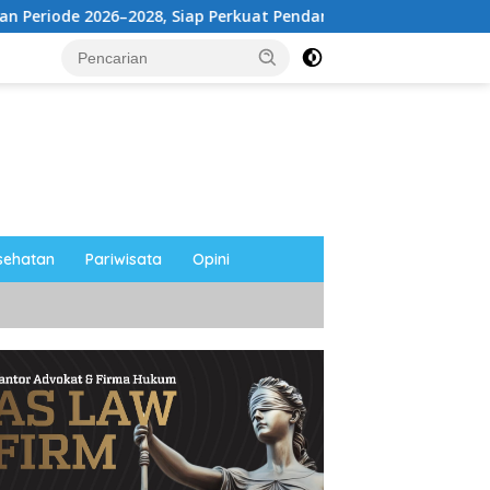
–2028, Siap Perkuat Pendampingan Hukum
UNESA Gelar 
sehatan
Pariwisata
Opini