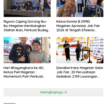
Riyono Caping Dorong Ibu-
Ketua Komisi B DPRD
Ibu Magetan Kembangkan
Magetan Apresiasi Job Fair
Olahan Ikan, Perkuat Budaya
2026 di Tengah Efisiensi
Gemar Makan Ikan
Anggaran
Hari Bhayangkara ke-80,
Disnakertrans Magetan Gelar
Ketua PWI Magetan :
Job Fair, 20 Perusahaan
Momentum Polri Perkuat
Sediakan 2.159 Lowongan
Kepercayaan Publik
Kerja
Selengkapnya