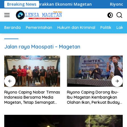
Langsung
n SDM dan Gerakkan Ekonomi Magetan
Breaking News
Riyono Caping 
ke
konten
Beranda
Pemerintahan
Hukum dan Kriminal
Politik
Lakal
Jalan raya Maospati – Magetan
Riyono Caping Nobar Timnas
Riyono Caping Dorong Ibu-
Indonesia Bersama Media
Ibu Magetan Kembangkan
Magetan, Tetap Semangat
Olahan Ikan, Perkuat Budaya
Meski Garuda Gagal Lolos
Gemar Makan Ikan