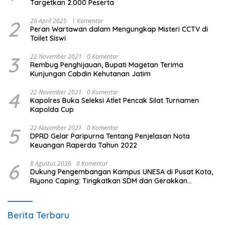
Targetkan 2.000 Peserta
2
26 April 2025
1 Komentar
Peran Wartawan dalam Mengungkap Misteri CCTV di
Toilet Siswi
3
22 November 2021
0 Komentar
Rembug Penghijauan, Bupati Magetan Terima
Kunjungan Cabdin Kehutanan Jatim
4
22 November 2021
0 Komentar
Kapolres Buka Seleksi Atlet Pencak Silat Turnamen
Kapolda Cup
5
22 November 2021
0 Komentar
DPRD Gelar Paripurna Tentang Penjelasan Nota
Keuangan Raperda Tahun 2022
6
8 Agustus 2026
0 Komentar
Dukung Pengembangan Kampus UNESA di Pusat Kota,
Riyono Caping: Tingkatkan SDM dan Gerakkan
Ekonomi Magetan
Berita Terbaru