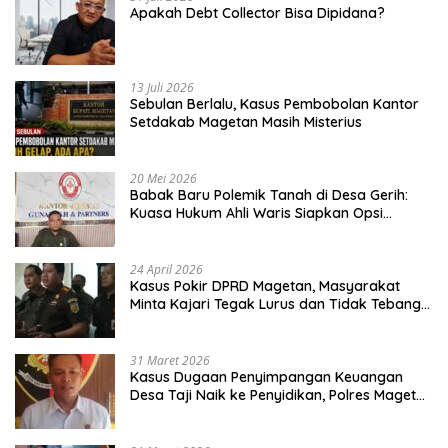
Apakah Debt Collector Bisa Dipidana?
13 Juli 2026
Sebulan Berlalu, Kasus Pembobolan Kantor
Setdakab Magetan Masih Misterius
20 Mei 2026
Babak Baru Polemik Tanah di Desa Gerih:
Kuasa Hukum Ahli Waris Siapkan Opsi
Gugatan dan Audiensi ke Bupati
24 April 2026
Kasus Pokir DPRD Magetan, Masyarakat
Minta Kajari Tegak Lurus dan Tidak Tebang
Pilih
31 Maret 2026
Kasus Dugaan Penyimpangan Keuangan
Desa Taji Naik ke Penyidikan, Polres Magetan
Mulai Hitung Kerugian Negara