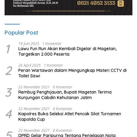
Popular Post
1
19 Juni 2025
1 Komentar
Lawu Fun Run Akan Kembali Digelar di Magetan,
Targetkan 2.000 Peserta
2
26 April 2025
1 Komentar
Peran Wartawan dalam Mengungkap Misteri CCTV di
Toilet Siswi
3
22 November 2021
0 Komentar
Rembug Penghijauan, Bupati Magetan Terima
Kunjungan Cabdin Kehutanan Jatim
4
22 November 2021
0 Komentar
Kapolres Buka Seleksi Atlet Pencak Silat Turnamen
Kapolda Cup
5
22 November 2021
0 Komentar
DPRD Gelar Paripurna Tentang Penjelasan Nota