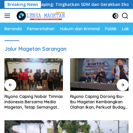
Langsung
, Riyono Caping: Tingkatkan SDM dan Gerakkan Ekonomi Mag
Breaking News
ke
konten
Beranda
Pemerintahan
Hukum dan Kriminal
Politik
Lakal
Jalur Magetan Sarangan
Riyono Caping Nobar Timnas
Riyono Caping Dorong Ibu-
Indonesia Bersama Media
Ibu Magetan Kembangkan
Magetan, Tetap Semangat
Olahan Ikan, Perkuat Budaya
Meski Garuda Gagal Lolos
Gemar Makan Ikan