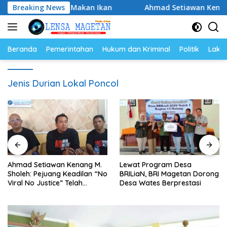
Langsung
daya Gemar Makan Ikan
Breaking News
Ahmad Setiawan Kenang M. Shole
ke
konten
Beranda
Pemerintahan
Hukum dan Kriminal
Politik
Lakal
Jenis Durian Lokal Poncol
Ahmad Setiawan Kenang M.
Lewat Program Desa
Sholeh: Pejuang Keadilan “No
BRILiaN, BRI Magetan Dorong
Viral No Justice” Telah
Desa Wates Berprestasi
Berpulang