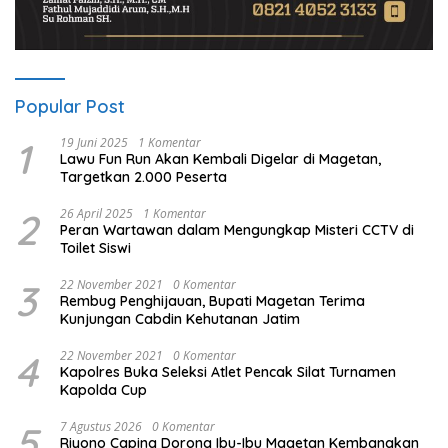
Popular Post
1
19 Juni 2025
1 Komentar
Lawu Fun Run Akan Kembali Digelar di Magetan,
Targetkan 2.000 Peserta
2
26 April 2025
1 Komentar
Peran Wartawan dalam Mengungkap Misteri CCTV di
Toilet Siswi
3
22 November 2021
0 Komentar
Rembug Penghijauan, Bupati Magetan Terima
Kunjungan Cabdin Kehutanan Jatim
4
22 November 2021
0 Komentar
Kapolres Buka Seleksi Atlet Pencak Silat Turnamen
Kapolda Cup
5
7 Agustus 2026
0 Komentar
Riyono Caping Dorong Ibu-Ibu Magetan Kembangkan