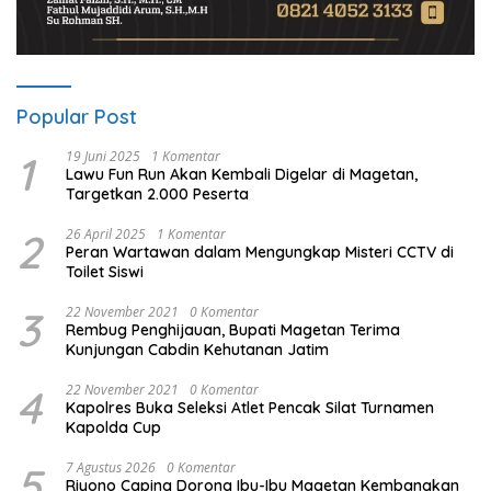
Popular Post
1
19 Juni 2025
1 Komentar
Lawu Fun Run Akan Kembali Digelar di Magetan,
Targetkan 2.000 Peserta
2
26 April 2025
1 Komentar
Peran Wartawan dalam Mengungkap Misteri CCTV di
Toilet Siswi
3
22 November 2021
0 Komentar
Rembug Penghijauan, Bupati Magetan Terima
Kunjungan Cabdin Kehutanan Jatim
4
22 November 2021
0 Komentar
Kapolres Buka Seleksi Atlet Pencak Silat Turnamen
Kapolda Cup
5
7 Agustus 2026
0 Komentar
Riyono Caping Dorong Ibu-Ibu Magetan Kembangkan