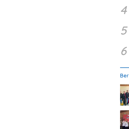
4
5
6
Ber