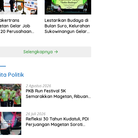
akertrans
Lestarikan Budaya di
tan Gelar Job
Bulan Suro, Kelurahan
, 20 Perusahaan
Sukowinangun Gelar
akan 2.159
Ketoprak Suko
ongan Kerja
Budoyo
Selengkapnya
ita Politik
2 Agustus 2026
PKB Run Festival 5K
Semarakkan Magetan, Ribuan
Pelari Rayakan HUT ke-28 PKB
26 Juli 2026
Refleksi 30 Tahun Kudatuli, PDI
Perjuangan Magetan Soroti
Ancaman Demokrasi dan
Tuntut Keadilan Korban