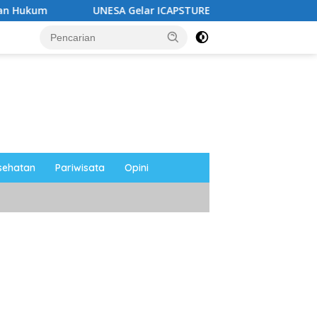
UNESA Gelar ICAPSTURE 2026 di Magetan, Dorong Inovasi unt
sehatan
Pariwisata
Opini