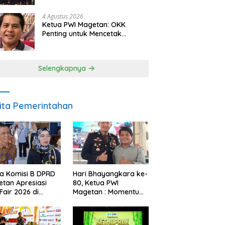
Berkelanjutan
4 Agustus 2026
Ketua PWI Magetan: OKK
Penting untuk Mencetak
Wartawan Profesional,
Berintegritas dan Terpercaya
Selengkapnya
ita Pemerintahan
a Komisi B DPRD
Hari Bhayangkara ke-
tan Apresiasi
80, Ketua PWI
Fair 2026 di
Magetan : Momentum
ah Efisiensi
Polri Perkuat
garan
Kepercayaan Publik