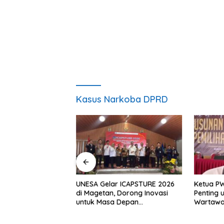
Kasus Narkoba DPRD
, S.H Nahkodai BPC
UNESA Gelar ICAPSTURE 2026
Ketua P
etan Periode
di Magetan, Dorong Inovasi
Penting 
Siap Perkuat
untuk Masa Depan
Wartawan
gan Hukum
Berkelanjutan
Berinteg