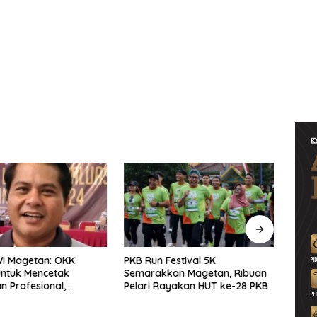
WI Magetan: OKK
PKB Run Festival 5K
Pers
untuk Mencetak
Semarakkan Magetan, Ribuan
Selu
 Profesional,
Pelari Rayakan HUT ke-28 PKB
Bersa
ritas dan Terpercaya
Solid