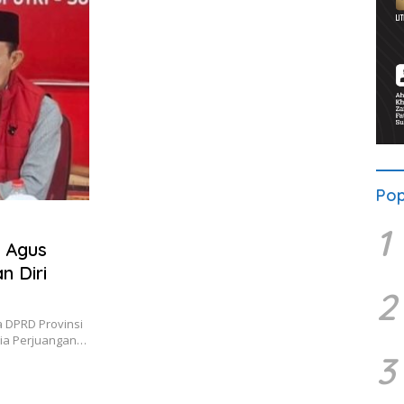
Pop
1
, Agus
 Diri
2
 DPRD Provinsi
esia Perjuangan…
3