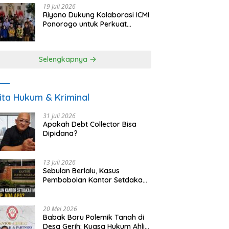
19 Juli 2026
Riyono Dukung Kolaborasi ICMI
Ponorogo untuk Perkuat
Ekonomi Kerakyatan dan
UMKM
Selengkapnya
ita Hukum & Kriminal
31 Juli 2026
Apakah Debt Collector Bisa
Dipidana?
13 Juli 2026
Sebulan Berlalu, Kasus
Pembobolan Kantor Setdakab
Magetan Masih Misterius
20 Mei 2026
Babak Baru Polemik Tanah di
Desa Gerih: Kuasa Hukum Ahli