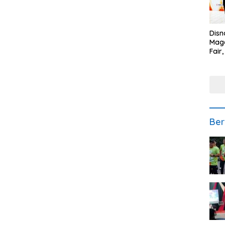
Disn
Mage
Fair
Sedi
Low
Ber