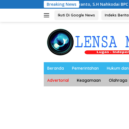
Langsung
Noorbiyanto, S.H Nahkodai BPC Peradin Magetan
Breaking News
ke
konten
Ikuti Di Google News
Indeks Berita
Beranda
Pemerintahan
Hukum dan 
Advertorial
Keagamaan
Olahraga