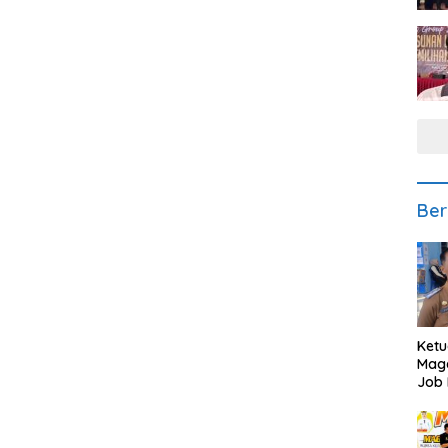
Ber
Ketu
Mage
Job 
Teng
Ang