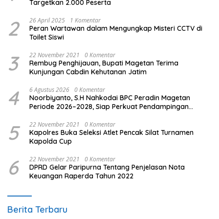
Targetkan 2.000 Peserta
2
26 April 2025
1 Komentar
Peran Wartawan dalam Mengungkap Misteri CCTV di
Toilet Siswi
3
22 November 2021
0 Komentar
Rembug Penghijauan, Bupati Magetan Terima
Kunjungan Cabdin Kehutanan Jatim
4
6 Agustus 2026
0 Komentar
Noorbiyanto, S.H Nahkodai BPC Peradin Magetan
Periode 2026–2028, Siap Perkuat Pendampingan
Hukum
5
22 November 2021
0 Komentar
Kapolres Buka Seleksi Atlet Pencak Silat Turnamen
Kapolda Cup
6
22 November 2021
0 Komentar
DPRD Gelar Paripurna Tentang Penjelasan Nota
Keuangan Raperda Tahun 2022
Berita Terbaru