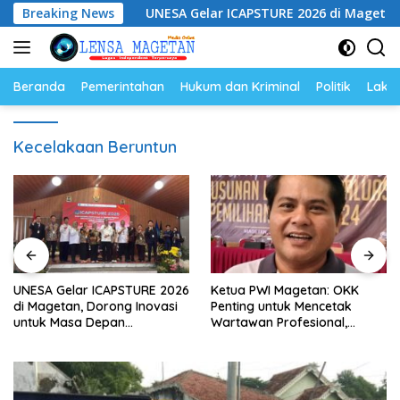
Langsung
Hukum
Breaking News
UNESA Gelar ICAPSTURE 2026 di Magetan, Dorong
ke
konten
Beranda
Pemerintahan
Hukum dan Kriminal
Politik
Lakal
Kecelakaan Beruntun
UNESA Gelar ICAPSTURE 2026
Ketua PWI Magetan: OKK
di Magetan, Dorong Inovasi
Penting untuk Mencetak
untuk Masa Depan
Wartawan Profesional,
Berkelanjutan
Berintegritas dan Terpercaya