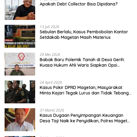
Apakah Debt Collector Bisa Dipidana?
13 Juli 2026
Sebulan Berlalu, Kasus Pembobolan Kantor
Setdakab Magetan Masih Misterius
20 Mei 2026
Babak Baru Polemik Tanah di Desa Gerih:
Kuasa Hukum Ahli Waris Siapkan Opsi
Gugatan dan Audiensi ke Bupati
24 April 2026
Kasus Pokir DPRD Magetan, Masyarakat
Minta Kajari Tegak Lurus dan Tidak Tebang
Pilih
31 Maret 2026
Kasus Dugaan Penyimpangan Keuangan
Desa Taji Naik ke Penyidikan, Polres Magetan
Mulai Hitung Kerugian Negara