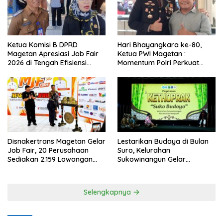
Ketua Komisi B DPRD
Hari Bhayangkara ke-80,
Magetan Apresiasi Job Fair
Ketua PWI Magetan :
2026 di Tengah Efisiensi
Momentum Polri Perkuat
Anggaran
Kepercayaan Publik
Disnakertrans Magetan Gelar
Lestarikan Budaya di Bulan
Job Fair, 20 Perusahaan
Suro, Kelurahan
Sediakan 2.159 Lowongan
Sukowinangun Gelar
Kerja
Ketoprak Suko Budoyo
Selengkapnya