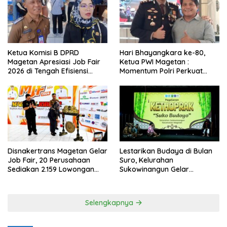
Ketua Komisi B DPRD
Hari Bhayangkara ke-80,
Magetan Apresiasi Job Fair
Ketua PWI Magetan :
2026 di Tengah Efisiensi
Momentum Polri Perkuat
Anggaran
Kepercayaan Publik
Disnakertrans Magetan Gelar
Lestarikan Budaya di Bulan
Job Fair, 20 Perusahaan
Suro, Kelurahan
Sediakan 2.159 Lowongan
Sukowinangun Gelar
Kerja
Ketoprak Suko Budoyo
Selengkapnya