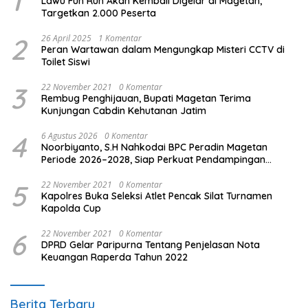
1
Lawu Fun Run Akan Kembali Digelar di Magetan,
Targetkan 2.000 Peserta
2
26 April 2025
1 Komentar
Peran Wartawan dalam Mengungkap Misteri CCTV di
Toilet Siswi
3
22 November 2021
0 Komentar
Rembug Penghijauan, Bupati Magetan Terima
Kunjungan Cabdin Kehutanan Jatim
4
6 Agustus 2026
0 Komentar
Noorbiyanto, S.H Nahkodai BPC Peradin Magetan
Periode 2026–2028, Siap Perkuat Pendampingan
Hukum
5
22 November 2021
0 Komentar
Kapolres Buka Seleksi Atlet Pencak Silat Turnamen
Kapolda Cup
6
22 November 2021
0 Komentar
DPRD Gelar Paripurna Tentang Penjelasan Nota
Keuangan Raperda Tahun 2022
Berita Terbaru