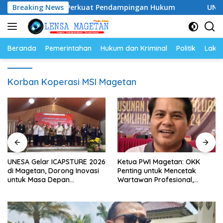
Langsung
–2028, Siap Perkuat Pendampingan Hukum
Breaking News
UNESA Gelar 
ke
konten
Beranda
Pemerintahan
Hukum dan Kriminal
Politik
Lakal
Korban Koperasi MSI Magetan
UNESA Gelar ICAPSTURE 2026
Ketua PWI Magetan: OKK
di Magetan, Dorong Inovasi
Penting untuk Mencetak
untuk Masa Depan
Wartawan Profesional,
Berkelanjutan
Berintegritas dan Terpercaya