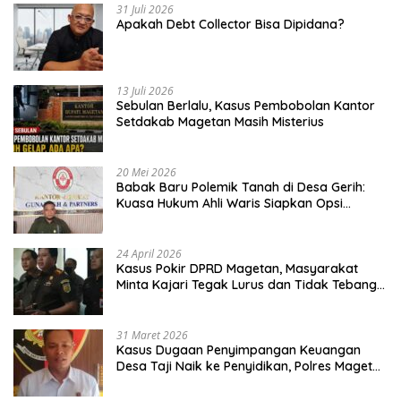
31 Juli 2026
Apakah Debt Collector Bisa Dipidana?
13 Juli 2026
Sebulan Berlalu, Kasus Pembobolan Kantor
Setdakab Magetan Masih Misterius
20 Mei 2026
Babak Baru Polemik Tanah di Desa Gerih:
Kuasa Hukum Ahli Waris Siapkan Opsi
Gugatan dan Audiensi ke Bupati
24 April 2026
Kasus Pokir DPRD Magetan, Masyarakat
Minta Kajari Tegak Lurus dan Tidak Tebang
Pilih
31 Maret 2026
Kasus Dugaan Penyimpangan Keuangan
Desa Taji Naik ke Penyidikan, Polres Magetan
Mulai Hitung Kerugian Negara