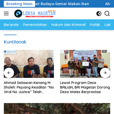
Langsung
Ikan, Perkuat Budaya Gemar Makan Ikan
Breaking News
Ahmad Setiaw
ke
konten
Beranda
Pemerintahan
Hukum dan Kriminal
Politik
Lakal
Kuntilanak
Ahmad Setiawan Kenang M.
Lewat Program Desa
Sholeh: Pejuang Keadilan “No
BRILiaN, BRI Magetan Dorong
Viral No Justice” Telah
Desa Wates Berprestasi
Berpulang