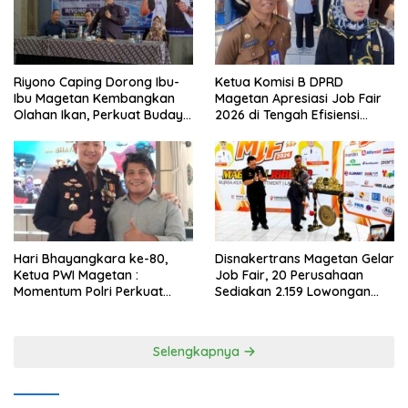
Riyono Caping Dorong Ibu-
Ketua Komisi B DPRD
Ibu Magetan Kembangkan
Magetan Apresiasi Job Fair
Olahan Ikan, Perkuat Budaya
2026 di Tengah Efisiensi
Gemar Makan Ikan
Anggaran
Hari Bhayangkara ke-80,
Disnakertrans Magetan Gelar
Ketua PWI Magetan :
Job Fair, 20 Perusahaan
Momentum Polri Perkuat
Sediakan 2.159 Lowongan
Kepercayaan Publik
Kerja
Selengkapnya