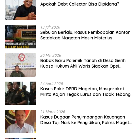
Apakah Debt Collector Bisa Dipidana?
13 Juli 2026
Sebulan Berlalu, Kasus Pembobolan Kantor
Setdakab Magetan Masih Misterius
20 Mei 2026
Babak Baru Polemik Tanah di Desa Gerih:
Kuasa Hukum Ahli Waris Siapkan Opsi
Gugatan dan Audiensi ke Bupati
24 April 2026
Kasus Pokir DPRD Magetan, Masyarakat
Minta Kajari Tegak Lurus dan Tidak Tebang
Pilih
31 Maret 2026
Kasus Dugaan Penyimpangan Keuangan
Desa Taji Naik ke Penyidikan, Polres Magetan
Mulai Hitung Kerugian Negara