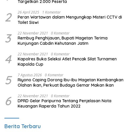
Targetkan 2.000 Peserta
2
26 April 2025
1 Komentar
Peran Wartawan dalam Mengungkap Misteri CCTV di
Toilet Siswi
3
22 November 2021
0 Komentar
Rembug Penghijauan, Bupati Magetan Terima
Kunjungan Cabdin Kehutanan Jatim
4
22 November 2021
0 Komentar
Kapolres Buka Seleksi Atlet Pencak Silat Turnamen
Kapolda Cup
5
7 Agustus 2026
0 Komentar
Riyono Caping Dorong Ibu-Ibu Magetan Kembangkan
Olahan Ikan, Perkuat Budaya Gemar Makan Ikan
6
22 November 2021
0 Komentar
DPRD Gelar Paripurna Tentang Penjelasan Nota
Keuangan Raperda Tahun 2022
Berita Terbaru