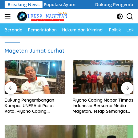
Langsung
 Telur dan Populasi Ayam
Breaking News
Dukung Pengembangan Kampus
ke
konten
Beranda
Pemerintahan
Hukum dan Kriminal
Politik
Lakal
Magetan Jumat curhat
Dukung Pengembangan
Riyono Caping Nobar Timnas
Kampus UNESA di Pusat
Indonesia Bersama Media
Kota, Riyono Caping:
Magetan, Tetap Semangat
Tingkatkan SDM dan
Meski Garuda Gagal Lolos
Gerakkan Ekonomi Magetan