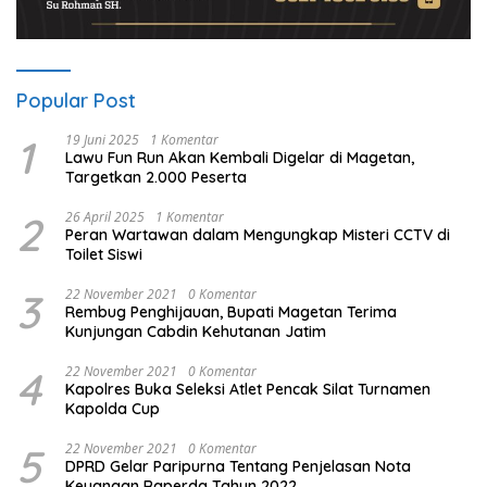
Popular Post
1
19 Juni 2025
1 Komentar
Lawu Fun Run Akan Kembali Digelar di Magetan,
Targetkan 2.000 Peserta
2
26 April 2025
1 Komentar
Peran Wartawan dalam Mengungkap Misteri CCTV di
Toilet Siswi
3
22 November 2021
0 Komentar
Rembug Penghijauan, Bupati Magetan Terima
Kunjungan Cabdin Kehutanan Jatim
4
22 November 2021
0 Komentar
Kapolres Buka Seleksi Atlet Pencak Silat Turnamen
Kapolda Cup
5
22 November 2021
0 Komentar
DPRD Gelar Paripurna Tentang Penjelasan Nota
Keuangan Raperda Tahun 2022