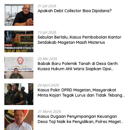
31 Juli 2026
Apakah Debt Collector Bisa Dipidana?
13 Juli 2026
Sebulan Berlalu, Kasus Pembobolan Kantor
Setdakab Magetan Masih Misterius
20 Mei 2026
Babak Baru Polemik Tanah di Desa Gerih:
Kuasa Hukum Ahli Waris Siapkan Opsi
Gugatan dan Audiensi ke Bupati
24 April 2026
Kasus Pokir DPRD Magetan, Masyarakat
Minta Kajari Tegak Lurus dan Tidak Tebang
Pilih
31 Maret 2026
Kasus Dugaan Penyimpangan Keuangan
Desa Taji Naik ke Penyidikan, Polres Magetan
Mulai Hitung Kerugian Negara