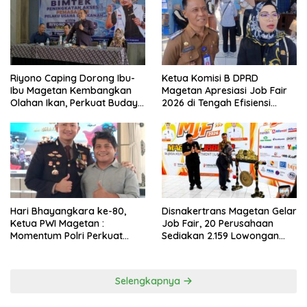
Riyono Caping Dorong Ibu-
Ketua Komisi B DPRD
Ibu Magetan Kembangkan
Magetan Apresiasi Job Fair
Olahan Ikan, Perkuat Budaya
2026 di Tengah Efisiensi
Gemar Makan Ikan
Anggaran
Hari Bhayangkara ke-80,
Disnakertrans Magetan Gelar
Ketua PWI Magetan :
Job Fair, 20 Perusahaan
Momentum Polri Perkuat
Sediakan 2.159 Lowongan
Kepercayaan Publik
Kerja
Selengkapnya