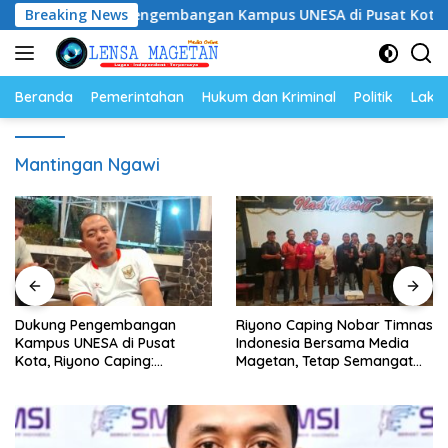
Langsung
Dukung Pengembangan Kampus UNESA di Pusat Kota, Riyono C
Breaking News
ke
konten
Beranda
Pemerintahan
Hukum dan Kriminal
Politik
Lakal
Mantingan Ngawi
Dukung Pengembangan
Riyono Caping Nobar Timnas
Kampus UNESA di Pusat
Indonesia Bersama Media
Kota, Riyono Caping:
Magetan, Tetap Semangat
Tingkatkan SDM dan
Meski Garuda Gagal Lolos
Gerakkan Ekonomi Magetan