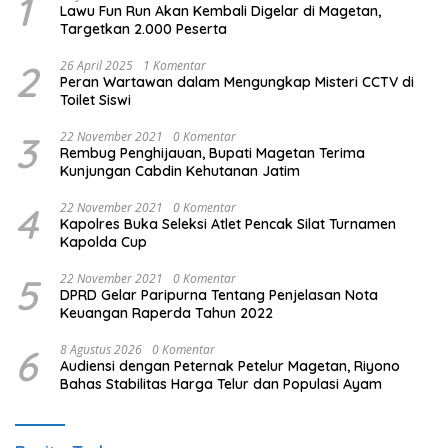
1
Lawu Fun Run Akan Kembali Digelar di Magetan,
Targetkan 2.000 Peserta
2
26 April 2025
1 Komentar
Peran Wartawan dalam Mengungkap Misteri CCTV di
Toilet Siswi
3
22 November 2021
0 Komentar
Rembug Penghijauan, Bupati Magetan Terima
Kunjungan Cabdin Kehutanan Jatim
4
22 November 2021
0 Komentar
Kapolres Buka Seleksi Atlet Pencak Silat Turnamen
Kapolda Cup
5
22 November 2021
0 Komentar
DPRD Gelar Paripurna Tentang Penjelasan Nota
Keuangan Raperda Tahun 2022
6
8 Agustus 2026
0 Komentar
Audiensi dengan Peternak Petelur Magetan, Riyono
Bahas Stabilitas Harga Telur dan Populasi Ayam