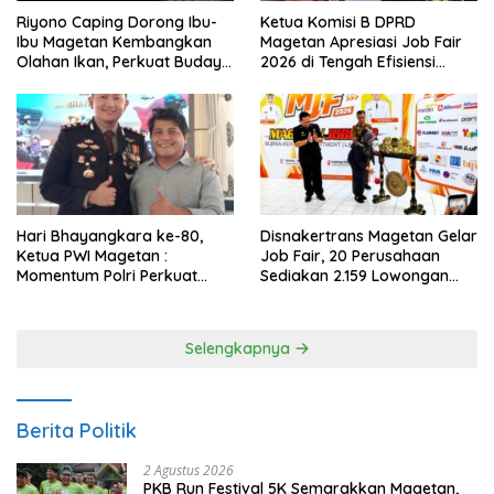
Riyono Caping Dorong Ibu-
Ketua Komisi B DPRD
Ibu Magetan Kembangkan
Magetan Apresiasi Job Fair
Olahan Ikan, Perkuat Budaya
2026 di Tengah Efisiensi
Gemar Makan Ikan
Anggaran
Hari Bhayangkara ke-80,
Disnakertrans Magetan Gelar
Ketua PWI Magetan :
Job Fair, 20 Perusahaan
Momentum Polri Perkuat
Sediakan 2.159 Lowongan
Kepercayaan Publik
Kerja
Selengkapnya
Berita Politik
2 Agustus 2026
PKB Run Festival 5K Semarakkan Magetan,