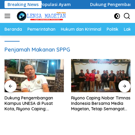
Langsung
Telur dan Populasi Ayam
Breaking News
Dukung Pengembangan Kampus 
ke
konten
Beranda
Pemerintahan
Hukum dan Kriminal
Politik
Lakal
Penjamah Makanan SPPG
Dukung Pengembangan
Riyono Caping Nobar Timnas
Kampus UNESA di Pusat
Indonesia Bersama Media
Kota, Riyono Caping:
Magetan, Tetap Semangat
Tingkatkan SDM dan
Meski Garuda Gagal Lolos
Gerakkan Ekonomi Magetan