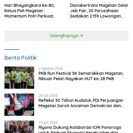
Hari Bhayangkara ke-80,
Disnakertrans Magetan Gelar
Ketua PWI Magetan :
Job Fair, 20 Perusahaan
Momentum Polri Perkuat
Sediakan 2.159 Lowongan
Kepercayaan Publik
Kerja
Selengkapnya
Berita Politik
2 Agustus 2026
PKB Run Festival 5K Semarakkan Magetan,
Ribuan Pelari Rayakan HUT ke-28 PKB
26 Juli 2026
Refleksi 30 Tahun Kudatuli, PDI Perjuangan
Magetan Soroti Ancaman Demokrasi dan
Tuntut Keadilan Korban
19 Juli 2026
Riyono Dukung Kolaborasi ICMI Ponorogo
untuk Perkuat Ekonomi Kerakyatan dan