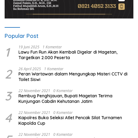
Popular Post
1
19 Juni 2025
1 Komentar
Lawu Fun Run Akan Kembali Digelar di Magetan,
Targetkan 2.000 Peserta
2
26 April 2025
1 Komentar
Peran Wartawan dalam Mengungkap Misteri CCTV di
Toilet Siswi
3
22 November 2021
0 Komentar
Rembug Penghijauan, Bupati Magetan Terima
Kunjungan Cabdin Kehutanan Jatim
4
22 November 2021
0 Komentar
Kapolres Buka Seleksi Atlet Pencak Silat Turnamen
Kapolda Cup
22 November 2021
0 Komentar