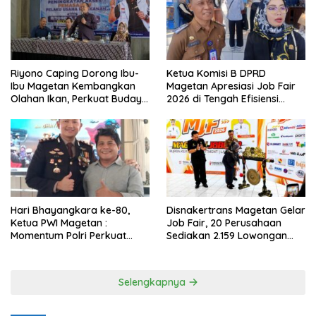
Riyono Caping Dorong Ibu-
Ketua Komisi B DPRD
Ibu Magetan Kembangkan
Magetan Apresiasi Job Fair
Olahan Ikan, Perkuat Budaya
2026 di Tengah Efisiensi
Gemar Makan Ikan
Anggaran
Hari Bhayangkara ke-80,
Disnakertrans Magetan Gelar
Ketua PWI Magetan :
Job Fair, 20 Perusahaan
Momentum Polri Perkuat
Sediakan 2.159 Lowongan
Kepercayaan Publik
Kerja
Selengkapnya