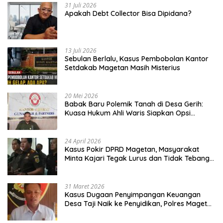
31 Juli 2026
Apakah Debt Collector Bisa Dipidana?
13 Juli 2026
Sebulan Berlalu, Kasus Pembobolan Kantor
Setdakab Magetan Masih Misterius
20 Mei 2026
Babak Baru Polemik Tanah di Desa Gerih:
Kuasa Hukum Ahli Waris Siapkan Opsi
Gugatan dan Audiensi ke Bupati
24 April 2026
Kasus Pokir DPRD Magetan, Masyarakat
Minta Kajari Tegak Lurus dan Tidak Tebang
Pilih
31 Maret 2026
Kasus Dugaan Penyimpangan Keuangan
Desa Taji Naik ke Penyidikan, Polres Magetan
Mulai Hitung Kerugian Negara