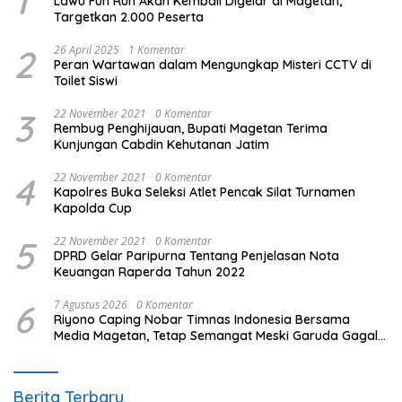
1
Lawu Fun Run Akan Kembali Digelar di Magetan,
Targetkan 2.000 Peserta
2
26 April 2025
1 Komentar
Peran Wartawan dalam Mengungkap Misteri CCTV di
Toilet Siswi
3
22 November 2021
0 Komentar
Rembug Penghijauan, Bupati Magetan Terima
Kunjungan Cabdin Kehutanan Jatim
4
22 November 2021
0 Komentar
Kapolres Buka Seleksi Atlet Pencak Silat Turnamen
Kapolda Cup
5
22 November 2021
0 Komentar
DPRD Gelar Paripurna Tentang Penjelasan Nota
Keuangan Raperda Tahun 2022
6
7 Agustus 2026
0 Komentar
Riyono Caping Nobar Timnas Indonesia Bersama
Media Magetan, Tetap Semangat Meski Garuda Gagal
Lolos
Berita Terbaru