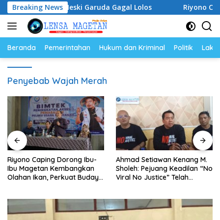
Langsung
emangat Meski Garuda Gagal Lolos
Breaking News
Riyono Caping Dor
ke
konten
Beranda
Pemerintahan
Hukum dan Kriminal
Politik
Lakal
Penyebab Wajah Merah
Riyono Caping Dorong Ibu-
Ahmad Setiawan Kenang M.
Ibu Magetan Kembangkan
Sholeh: Pejuang Keadilan “No
Olahan Ikan, Perkuat Budaya
Viral No Justice” Telah
Gemar Makan Ikan
Berpulang