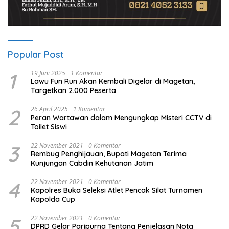
Popular Post
1
19 Juni 2025
1 Komentar
Lawu Fun Run Akan Kembali Digelar di Magetan,
Targetkan 2.000 Peserta
2
26 April 2025
1 Komentar
Peran Wartawan dalam Mengungkap Misteri CCTV di
Toilet Siswi
3
22 November 2021
0 Komentar
Rembug Penghijauan, Bupati Magetan Terima
Kunjungan Cabdin Kehutanan Jatim
4
22 November 2021
0 Komentar
Kapolres Buka Seleksi Atlet Pencak Silat Turnamen
Kapolda Cup
5
22 November 2021
0 Komentar
DPRD Gelar Paripurna Tentang Penjelasan Nota