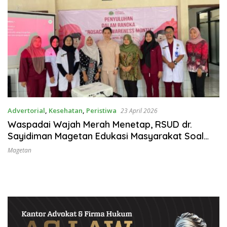
Advertorial
,
Kesehatan
,
Peristiwa
23 April 2026
Waspadai Wajah Merah Menetap, RSUD dr.
Sayidiman Magetan Edukasi Masyarakat Soal
Rosacea
Magetan