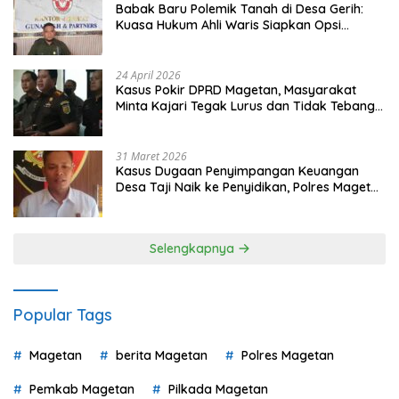
Babak Baru Polemik Tanah di Desa Gerih:
Kuasa Hukum Ahli Waris Siapkan Opsi
Gugatan dan Audiensi ke Bupati
24 April 2026
Kasus Pokir DPRD Magetan, Masyarakat
Minta Kajari Tegak Lurus dan Tidak Tebang
Pilih
31 Maret 2026
Kasus Dugaan Penyimpangan Keuangan
Desa Taji Naik ke Penyidikan, Polres Magetan
Mulai Hitung Kerugian Negara
Selengkapnya
Popular Tags
Magetan
berita Magetan
Polres Magetan
Pemkab Magetan
Pilkada Magetan