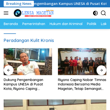
Langsung
Dukung Pengembangan Kampus UNESA di Pusat Kota, Riyono C
Breaking News
ke
konten
Beranda
Pemerintahan
Hukum dan Kriminal
Politik
Lakal
Peradangan Kulit Kronis
Dukung Pengembangan
Riyono Caping Nobar Timnas
Kampus UNESA di Pusat
Indonesia Bersama Media
Kota, Riyono Caping:
Magetan, Tetap Semangat
Tingkatkan SDM dan
Meski Garuda Gagal Lolos
Gerakkan Ekonomi Magetan