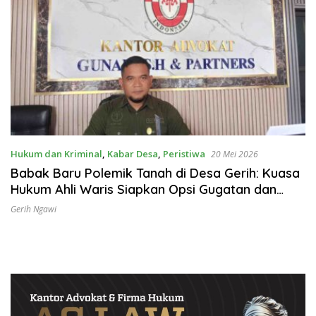
Hukum dan Kriminal
,
Kabar Desa
,
Peristiwa
20 Mei 2026
Babak Baru Polemik Tanah di Desa Gerih: Kuasa
Hukum Ahli Waris Siapkan Opsi Gugatan dan
Audiensi ke Bupati
Gerih Ngawi