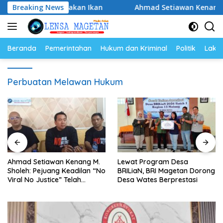
Langsung
ya Gemar Makan Ikan
Breaking News
Ahmad Setiawan Kenang M. Sholeh
ke
konten
Beranda
Pemerintahan
Hukum dan Kriminal
Politik
Lakal
Perbuatan Melawan Hukum
Ahmad Setiawan Kenang M.
Lewat Program Desa
Sholeh: Pejuang Keadilan “No
BRILiaN, BRI Magetan Dorong
Viral No Justice” Telah
Desa Wates Berprestasi
Berpulang