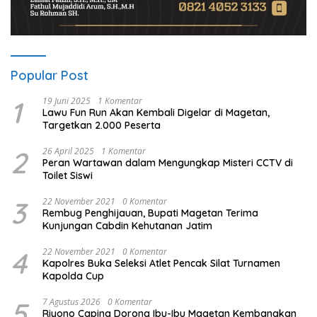
Popular Post
1
19 Juni 2025
1 Komentar
Lawu Fun Run Akan Kembali Digelar di Magetan,
Targetkan 2.000 Peserta
2
26 April 2025
1 Komentar
Peran Wartawan dalam Mengungkap Misteri CCTV di
Toilet Siswi
3
22 November 2021
0 Komentar
Rembug Penghijauan, Bupati Magetan Terima
Kunjungan Cabdin Kehutanan Jatim
4
22 November 2021
0 Komentar
Kapolres Buka Seleksi Atlet Pencak Silat Turnamen
Kapolda Cup
5
7 Agustus 2026
0 Komentar
Riyono Caping Dorong Ibu-Ibu Magetan Kembangkan