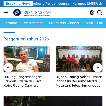
Langsung
m
Breaking News
Dukung Pengembangan Kampus UNESA di Pusat Kota,
ke
konten
Beranda
Pemerintahan
Hukum dan Kriminal
Politik
Lakal
Pergantian tahun 2026
Dukung Pengembangan
Riyono Caping Nobar Timnas
Kampus UNESA di Pusat
Indonesia Bersama Media
Kota, Riyono Caping:
Magetan, Tetap Semangat
Tingkatkan SDM dan
Meski Garuda Gagal Lolos
Gerakkan Ekonomi Magetan