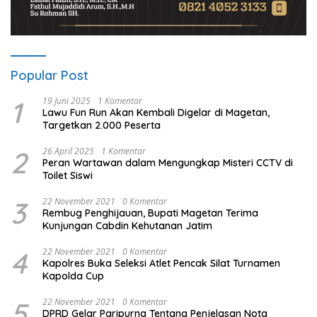
Popular Post
1
19 Juni 2025
1 Komentar
Lawu Fun Run Akan Kembali Digelar di Magetan,
Targetkan 2.000 Peserta
2
26 April 2025
1 Komentar
Peran Wartawan dalam Mengungkap Misteri CCTV di
Toilet Siswi
3
22 November 2021
0 Komentar
Rembug Penghijauan, Bupati Magetan Terima
Kunjungan Cabdin Kehutanan Jatim
4
22 November 2021
0 Komentar
Kapolres Buka Seleksi Atlet Pencak Silat Turnamen
Kapolda Cup
5
22 November 2021
0 Komentar
DPRD Gelar Paripurna Tentang Penjelasan Nota