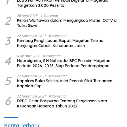
1
Lawu Fun Run Akan Kembali Digelar di Magetan,
Targetkan 2.000 Peserta
2
26 April 2025
1 Komentar
Peran Wartawan dalam Mengungkap Misteri CCTV di
Toilet Siswi
3
22 November 2021
0 Komentar
Rembug Penghijauan, Bupati Magetan Terima
Kunjungan Cabdin Kehutanan Jatim
4
6 Agustus 2026
0 Komentar
Noorbiyanto, S.H Nahkodai BPC Peradin Magetan
Periode 2026–2028, Siap Perkuat Pendampingan
Hukum
5
22 November 2021
0 Komentar
Kapolres Buka Seleksi Atlet Pencak Silat Turnamen
Kapolda Cup
6
22 November 2021
0 Komentar
DPRD Gelar Paripurna Tentang Penjelasan Nota
Keuangan Raperda Tahun 2022
Berita Terbaru