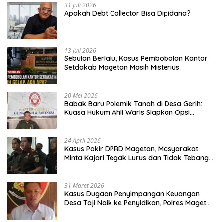
31 Juli 2026
Apakah Debt Collector Bisa Dipidana?
13 Juli 2026
Sebulan Berlalu, Kasus Pembobolan Kantor
Setdakab Magetan Masih Misterius
20 Mei 2026
Babak Baru Polemik Tanah di Desa Gerih:
Kuasa Hukum Ahli Waris Siapkan Opsi
Gugatan dan Audiensi ke Bupati
24 April 2026
Kasus Pokir DPRD Magetan, Masyarakat
Minta Kajari Tegak Lurus dan Tidak Tebang
Pilih
31 Maret 2026
Kasus Dugaan Penyimpangan Keuangan
Desa Taji Naik ke Penyidikan, Polres Magetan
Mulai Hitung Kerugian Negara