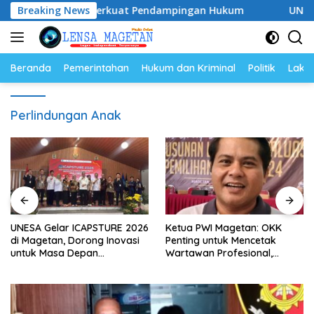
Langsung
2028, Siap Perkuat Pendampingan Hukum
Breaking News
UNESA Gelar I
ke
konten
Beranda
Pemerintahan
Hukum dan Kriminal
Politik
Lakal
Perlindungan Anak
UNESA Gelar ICAPSTURE 2026
Ketua PWI Magetan: OKK
di Magetan, Dorong Inovasi
Penting untuk Mencetak
untuk Masa Depan
Wartawan Profesional,
Berkelanjutan
Berintegritas dan Terpercaya