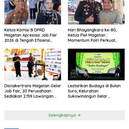
Ketua Komisi B DPRD
Hari Bhayangkara ke-80,
Magetan Apresiasi Job Fair
Ketua PWI Magetan :
2026 di Tengah Efisiensi
Momentum Polri Perkuat
Anggaran
Kepercayaan Publik
Disnakertrans Magetan Gelar
Lestarikan Budaya di Bulan
Job Fair, 20 Perusahaan
Suro, Kelurahan
Sediakan 2.159 Lowongan
Sukowinangun Gelar
Kerja
Ketoprak Suko Budoyo
Selengkapnya