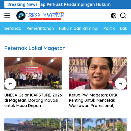
Langsung
2026–2028, Siap Perkuat Pendampingan Hukum
Breaking News
UNESA Ge
ke
konten
Beranda
Pemerintahan
Hukum dan Kriminal
Politik
Lakal
Peternak Lokal Magetan
UNESA Gelar ICAPSTURE 2026
Ketua PWI Magetan: OKK
di Magetan, Dorong Inovasi
Penting untuk Mencetak
untuk Masa Depan
Wartawan Profesional,
Berkelanjutan
Berintegritas dan Terpercaya