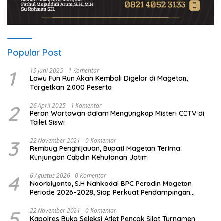
Popular Post
1
19 Juni 2025
1 Komentar
Lawu Fun Run Akan Kembali Digelar di Magetan,
Targetkan 2.000 Peserta
2
26 April 2025
1 Komentar
Peran Wartawan dalam Mengungkap Misteri CCTV di
Toilet Siswi
3
22 November 2021
0 Komentar
Rembug Penghijauan, Bupati Magetan Terima
Kunjungan Cabdin Kehutanan Jatim
4
6 Agustus 2026
0 Komentar
Noorbiyanto, S.H Nahkodai BPC Peradin Magetan
Periode 2026–2028, Siap Perkuat Pendampingan
Hukum
5
22 November 2021
0 Komentar
Kapolres Buka Seleksi Atlet Pencak Silat Turnamen