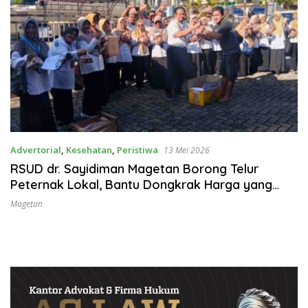
Advertorial
,
Kesehatan
,
Peristiwa
13 Mei 2026
RSUD dr. Sayidiman Magetan Borong Telur
Peternak Lokal, Bantu Dongkrak Harga yang
Anjlok
Magetan