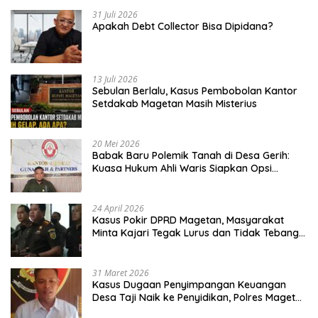
31 Juli 2026
Apakah Debt Collector Bisa Dipidana?
13 Juli 2026
Sebulan Berlalu, Kasus Pembobolan Kantor
Setdakab Magetan Masih Misterius
20 Mei 2026
Babak Baru Polemik Tanah di Desa Gerih:
Kuasa Hukum Ahli Waris Siapkan Opsi
Gugatan dan Audiensi ke Bupati
24 April 2026
Kasus Pokir DPRD Magetan, Masyarakat
Minta Kajari Tegak Lurus dan Tidak Tebang
Pilih
31 Maret 2026
Kasus Dugaan Penyimpangan Keuangan
Desa Taji Naik ke Penyidikan, Polres Magetan
Mulai Hitung Kerugian Negara