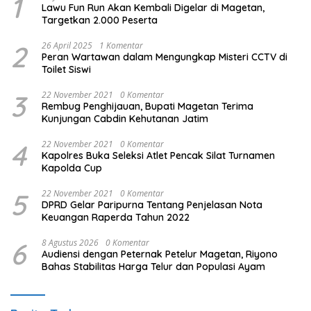
1
Lawu Fun Run Akan Kembali Digelar di Magetan,
Targetkan 2.000 Peserta
2
26 April 2025
1 Komentar
Peran Wartawan dalam Mengungkap Misteri CCTV di
Toilet Siswi
3
22 November 2021
0 Komentar
Rembug Penghijauan, Bupati Magetan Terima
Kunjungan Cabdin Kehutanan Jatim
4
22 November 2021
0 Komentar
Kapolres Buka Seleksi Atlet Pencak Silat Turnamen
Kapolda Cup
5
22 November 2021
0 Komentar
DPRD Gelar Paripurna Tentang Penjelasan Nota
Keuangan Raperda Tahun 2022
6
8 Agustus 2026
0 Komentar
Audiensi dengan Peternak Petelur Magetan, Riyono
Bahas Stabilitas Harga Telur dan Populasi Ayam