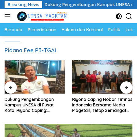
Langsung
am
Breaking News
Dukung Pengembangan Kampus UNESA di Pusat Kota
ke
konten
Beranda
Pemerintahan
Hukum dan Kriminal
Politik
Lakal
Pidana Fee P3-TGAI
Dukung Pengembangan
Riyono Caping Nobar Timnas
Kampus UNESA di Pusat
Indonesia Bersama Media
Kota, Riyono Caping:
Magetan, Tetap Semangat
Tingkatkan SDM dan
Meski Garuda Gagal Lolos
Gerakkan Ekonomi Magetan