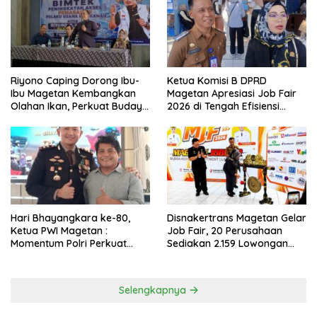
Riyono Caping Dorong Ibu-
Ketua Komisi B DPRD
Ibu Magetan Kembangkan
Magetan Apresiasi Job Fair
Olahan Ikan, Perkuat Budaya
2026 di Tengah Efisiensi
Gemar Makan Ikan
Anggaran
Hari Bhayangkara ke-80,
Disnakertrans Magetan Gelar
Ketua PWI Magetan :
Job Fair, 20 Perusahaan
Momentum Polri Perkuat
Sediakan 2.159 Lowongan
Kepercayaan Publik
Kerja
Selengkapnya