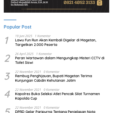
Popular Post
1
19 Juni 2025
1 Komentar
Lawu Fun Run Akan Kembali Digelar di Magetan,
Targetkan 2.000 Peserta
2
26 April 2025
1 Komentar
Peran Wartawan dalam Mengungkap Misteri CCTV di
Toilet Siswi
3
22 November 2021
0 Komentar
Rembug Penghijauan, Bupati Magetan Terima
Kunjungan Cabdin Kehutanan Jatim
4
22 November 2021
0 Komentar
Kapolres Buka Seleksi Atlet Pencak Silat Turnamen
Kapolda Cup
5
22 November 2021
0 Komentar
DPRD Gelar Paripurna Tentang Penjelasan Nota