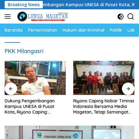
Langsung
ung Pengembangan Kampus UNESA di Pusat Kota, Riyono Capi
Breaking News
ke
konten
Beranda
Pemerintahan
Hukum dan Kriminal
Politik
Lakal
PKK Milangasri
Dukung Pengembangan
Riyono Caping Nobar Timnas
Kampus UNESA di Pusat
Indonesia Bersama Media
Kota, Riyono Caping:
Magetan, Tetap Semangat
Tingkatkan SDM dan
Meski Garuda Gagal Lolos
Gerakkan Ekonomi Magetan