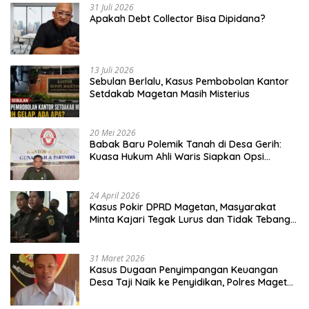
31 Juli 2026
Apakah Debt Collector Bisa Dipidana?
13 Juli 2026
Sebulan Berlalu, Kasus Pembobolan Kantor
Setdakab Magetan Masih Misterius
20 Mei 2026
Babak Baru Polemik Tanah di Desa Gerih:
Kuasa Hukum Ahli Waris Siapkan Opsi
Gugatan dan Audiensi ke Bupati
24 April 2026
Kasus Pokir DPRD Magetan, Masyarakat
Minta Kajari Tegak Lurus dan Tidak Tebang
Pilih
31 Maret 2026
Kasus Dugaan Penyimpangan Keuangan
Desa Taji Naik ke Penyidikan, Polres Magetan
Mulai Hitung Kerugian Negara