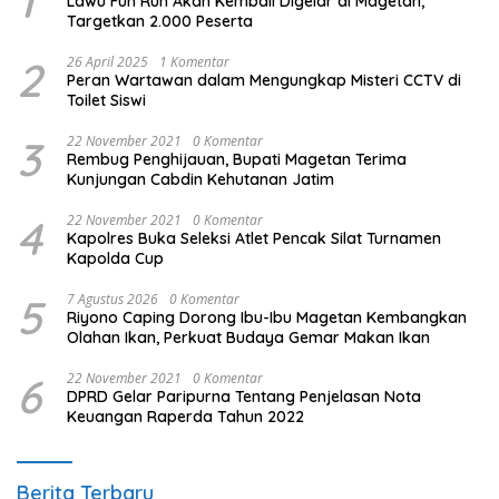
1
Lawu Fun Run Akan Kembali Digelar di Magetan,
Targetkan 2.000 Peserta
2
26 April 2025
1 Komentar
Peran Wartawan dalam Mengungkap Misteri CCTV di
Toilet Siswi
3
22 November 2021
0 Komentar
Rembug Penghijauan, Bupati Magetan Terima
Kunjungan Cabdin Kehutanan Jatim
4
22 November 2021
0 Komentar
Kapolres Buka Seleksi Atlet Pencak Silat Turnamen
Kapolda Cup
5
7 Agustus 2026
0 Komentar
Riyono Caping Dorong Ibu-Ibu Magetan Kembangkan
Olahan Ikan, Perkuat Budaya Gemar Makan Ikan
6
22 November 2021
0 Komentar
DPRD Gelar Paripurna Tentang Penjelasan Nota
Keuangan Raperda Tahun 2022
Berita Terbaru