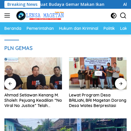
Langsung
 Ikan, Perkuat Budaya Gemar Makan Ikan
Breaking News
Ahmad Setia
ke
konten
Beranda
Pemerintahan
Hukum dan Kriminal
Politik
Lakal
PLN GEMAS
Ahmad Setiawan Kenang M.
Lewat Program Desa
Sholeh: Pejuang Keadilan “No
BRILiaN, BRI Magetan Dorong
Viral No Justice” Telah
Desa Wates Berprestasi
Berpulang