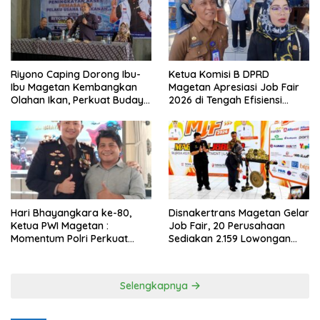
Riyono Caping Dorong Ibu-
Ketua Komisi B DPRD
Ibu Magetan Kembangkan
Magetan Apresiasi Job Fair
Olahan Ikan, Perkuat Budaya
2026 di Tengah Efisiensi
Gemar Makan Ikan
Anggaran
Hari Bhayangkara ke-80,
Disnakertrans Magetan Gelar
Ketua PWI Magetan :
Job Fair, 20 Perusahaan
Momentum Polri Perkuat
Sediakan 2.159 Lowongan
Kepercayaan Publik
Kerja
Selengkapnya