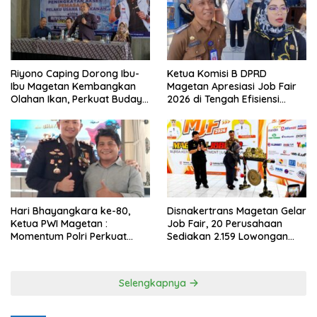
Riyono Caping Dorong Ibu-
Ketua Komisi B DPRD
Ibu Magetan Kembangkan
Magetan Apresiasi Job Fair
Olahan Ikan, Perkuat Budaya
2026 di Tengah Efisiensi
Gemar Makan Ikan
Anggaran
Hari Bhayangkara ke-80,
Disnakertrans Magetan Gelar
Ketua PWI Magetan :
Job Fair, 20 Perusahaan
Momentum Polri Perkuat
Sediakan 2.159 Lowongan
Kepercayaan Publik
Kerja
Selengkapnya