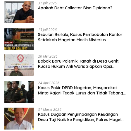
31 Juli 2026
Apakah Debt Collector Bisa Dipidana?
13 Juli 2026
Sebulan Berlalu, Kasus Pembobolan Kantor
Setdakab Magetan Masih Misterius
20 Mei 2026
Babak Baru Polemik Tanah di Desa Gerih:
Kuasa Hukum Ahli Waris Siapkan Opsi
Gugatan dan Audiensi ke Bupati
24 April 2026
Kasus Pokir DPRD Magetan, Masyarakat
Minta Kajari Tegak Lurus dan Tidak Tebang
Pilih
31 Maret 2026
Kasus Dugaan Penyimpangan Keuangan
Desa Taji Naik ke Penyidikan, Polres Magetan
Mulai Hitung Kerugian Negara