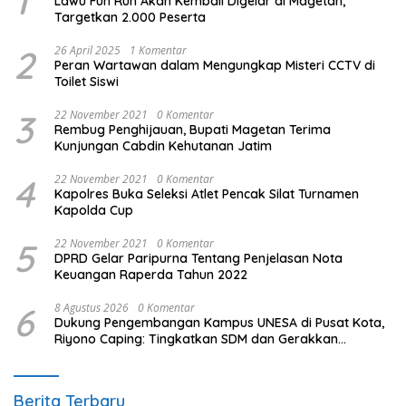
1
Lawu Fun Run Akan Kembali Digelar di Magetan,
Targetkan 2.000 Peserta
2
26 April 2025
1 Komentar
Peran Wartawan dalam Mengungkap Misteri CCTV di
Toilet Siswi
3
22 November 2021
0 Komentar
Rembug Penghijauan, Bupati Magetan Terima
Kunjungan Cabdin Kehutanan Jatim
4
22 November 2021
0 Komentar
Kapolres Buka Seleksi Atlet Pencak Silat Turnamen
Kapolda Cup
5
22 November 2021
0 Komentar
DPRD Gelar Paripurna Tentang Penjelasan Nota
Keuangan Raperda Tahun 2022
6
8 Agustus 2026
0 Komentar
Dukung Pengembangan Kampus UNESA di Pusat Kota,
Riyono Caping: Tingkatkan SDM dan Gerakkan
Ekonomi Magetan
Berita Terbaru