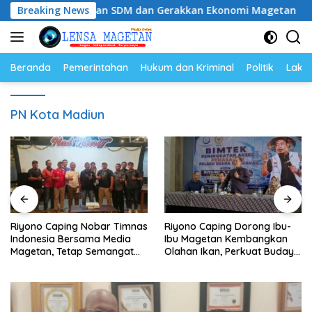
Langsung
g: Tingkatkan SDM dan Gerakkan Ekonomi Magetan
Breaking News
Riy
ke
konten
Beranda
Pemerintahan
Hukum dan Kriminal
Politik
Lakal
PN Kota Madiun
Riyono Caping Nobar Timnas
Riyono Caping Dorong Ibu-
Indonesia Bersama Media
Ibu Magetan Kembangkan
Magetan, Tetap Semangat
Olahan Ikan, Perkuat Budaya
Meski Garuda Gagal Lolos
Gemar Makan Ikan