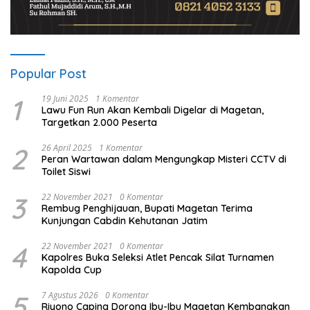
Popular Post
1
19 Juni 2025
1 Komentar
Lawu Fun Run Akan Kembali Digelar di Magetan,
Targetkan 2.000 Peserta
2
26 April 2025
1 Komentar
Peran Wartawan dalam Mengungkap Misteri CCTV di
Toilet Siswi
3
22 November 2021
0 Komentar
Rembug Penghijauan, Bupati Magetan Terima
Kunjungan Cabdin Kehutanan Jatim
4
22 November 2021
0 Komentar
Kapolres Buka Seleksi Atlet Pencak Silat Turnamen
Kapolda Cup
5
7 Agustus 2026
0 Komentar
Riyono Caping Dorong Ibu-Ibu Magetan Kembangkan