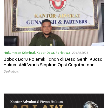
Hukum dan Kriminal
,
Kabar Desa
,
Peristiwa
20 Mei 2026
Babak Baru Polemik Tanah di Desa Gerih: Kuasa
Hukum Ahli Waris Siapkan Opsi Gugatan dan
Audiensi ke Bupati
Gerih Ngawi