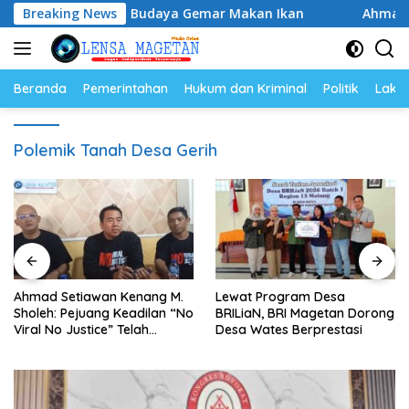
Langsung
n, Perkuat Budaya Gemar Makan Ikan
Breaking News
Ahmad Setiawan 
ke
konten
Beranda
Pemerintahan
Hukum dan Kriminal
Politik
Lakal
Polemik Tanah Desa Gerih
Ahmad Setiawan Kenang M.
Lewat Program Desa
Sholeh: Pejuang Keadilan “No
BRILiaN, BRI Magetan Dorong
Viral No Justice” Telah
Desa Wates Berprestasi
Berpulang