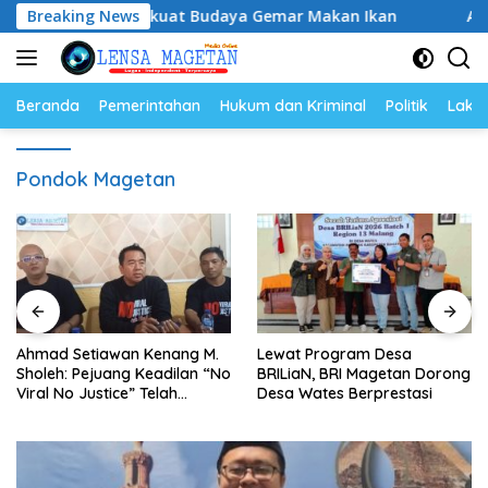
Langsung
n Ikan, Perkuat Budaya Gemar Makan Ikan
Breaking News
Ahmad Seti
ke
konten
Beranda
Pemerintahan
Hukum dan Kriminal
Politik
Lakal
Pondok Magetan
Ahmad Setiawan Kenang M.
Lewat Program Desa
Sholeh: Pejuang Keadilan “No
BRILiaN, BRI Magetan Dorong
Viral No Justice” Telah
Desa Wates Berprestasi
Berpulang