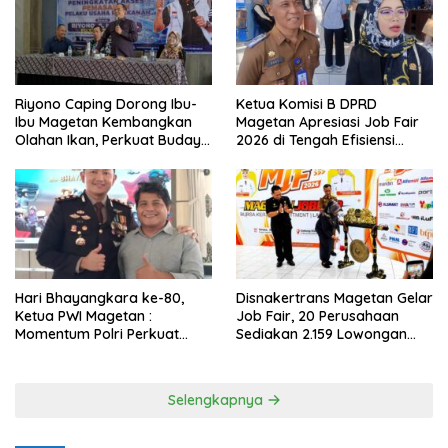
Riyono Caping Dorong Ibu-
Ketua Komisi B DPRD
Ibu Magetan Kembangkan
Magetan Apresiasi Job Fair
Olahan Ikan, Perkuat Budaya
2026 di Tengah Efisiensi
Gemar Makan Ikan
Anggaran
Hari Bhayangkara ke-80,
Disnakertrans Magetan Gelar
Ketua PWI Magetan :
Job Fair, 20 Perusahaan
Momentum Polri Perkuat
Sediakan 2.159 Lowongan
Kepercayaan Publik
Kerja
Selengkapnya