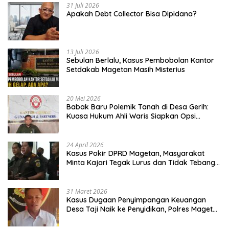
31 Juli 2026
Apakah Debt Collector Bisa Dipidana?
13 Juli 2026
Sebulan Berlalu, Kasus Pembobolan Kantor
Setdakab Magetan Masih Misterius
20 Mei 2026
Babak Baru Polemik Tanah di Desa Gerih:
Kuasa Hukum Ahli Waris Siapkan Opsi
Gugatan dan Audiensi ke Bupati
24 April 2026
Kasus Pokir DPRD Magetan, Masyarakat
Minta Kajari Tegak Lurus dan Tidak Tebang
Pilih
31 Maret 2026
Kasus Dugaan Penyimpangan Keuangan
Desa Taji Naik ke Penyidikan, Polres Magetan
Mulai Hitung Kerugian Negara