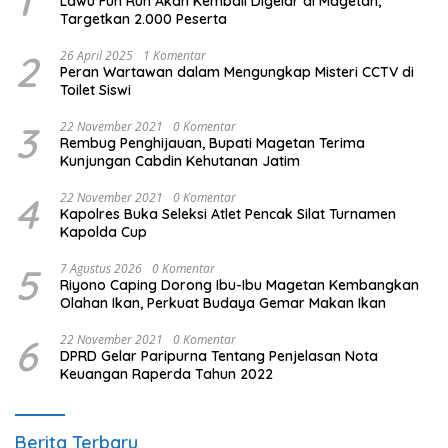
1
Lawu Fun Run Akan Kembali Digelar di Magetan,
Targetkan 2.000 Peserta
2
26 April 2025
1 Komentar
Peran Wartawan dalam Mengungkap Misteri CCTV di
Toilet Siswi
3
22 November 2021
0 Komentar
Rembug Penghijauan, Bupati Magetan Terima
Kunjungan Cabdin Kehutanan Jatim
4
22 November 2021
0 Komentar
Kapolres Buka Seleksi Atlet Pencak Silat Turnamen
Kapolda Cup
5
7 Agustus 2026
0 Komentar
Riyono Caping Dorong Ibu-Ibu Magetan Kembangkan
Olahan Ikan, Perkuat Budaya Gemar Makan Ikan
6
22 November 2021
0 Komentar
DPRD Gelar Paripurna Tentang Penjelasan Nota
Keuangan Raperda Tahun 2022
Berita Terbaru