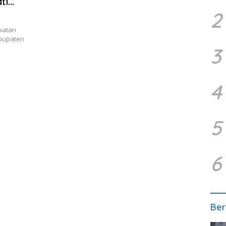
ti
2
patan
abupaten
3
4
5
6
Ber