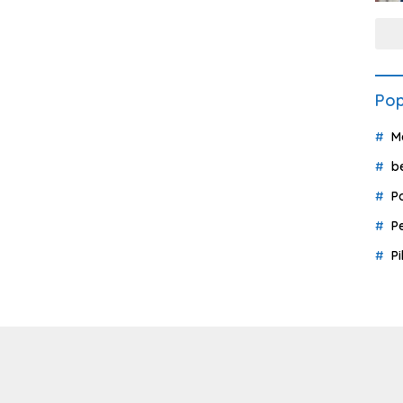
Pop
M
b
P
P
P