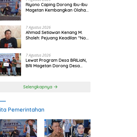
Riyono Caping Dorong Ibu-Ibu
Magetan Kembangkan Olahan
Ikan, Perkuat Budaya Gemar
Makan Ikan
7 Agustus 2026
Ahmad Setiawan Kenang M.
Sholeh: Pejuang Keadilan “No
Viral No Justice” Telah
Berpulang
7 Agustus 2026
Lewat Program Desa BRILiaN,
BRI Magetan Dorong Desa
Wates Berprestasi
Selengkapnya
ita Pemerintahan