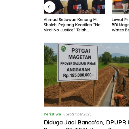
ng Dorong Ibu-Ibu
Ahmad Setiawan Kenang M.
Lewat Pr
mbangkan Olahan
Sholeh: Pejuang Keadilan “No
BRI Mag
at Budaya Gemar
Viral No Justice” Telah
Wates Be
Berpulang
Peristiwa
6 September 2025
Diduga Jadi Banca’an, DPUPR 