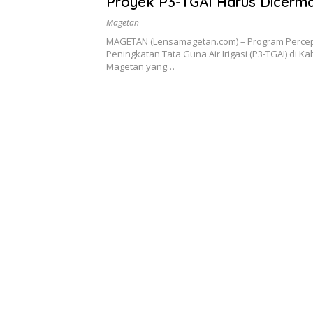
Proyek P3-TGAI Harus Dicerma
Bersama
Magetan
MAGETAN (Lensamagetan.com) – Program Perce
Peningkatan Tata Guna Air Irigasi (P3-TGAI) di K
Magetan yang…