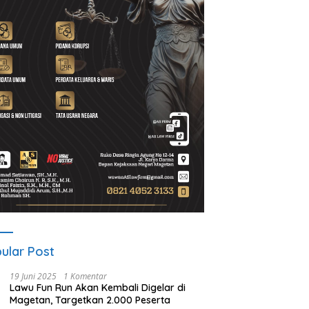
A Gelar ICAPSTURE 2026
Ketua PWI Magetan: OKK
P
getan, Dorong Inovasi
Penting untuk Mencetak
S
k Masa Depan
Wartawan Profesional,
P
lanjutan
Berintegritas dan Terpercaya
ular Post
19 Juni 2025
1 Komentar
Lawu Fun Run Akan Kembali Digelar di
Magetan, Targetkan 2.000 Peserta