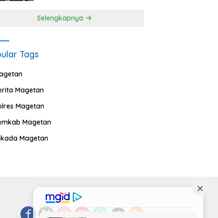
Selengkapnya
ular Tags
agetan
erita Magetan
olres Magetan
emkab Magetan
ilkada Magetan