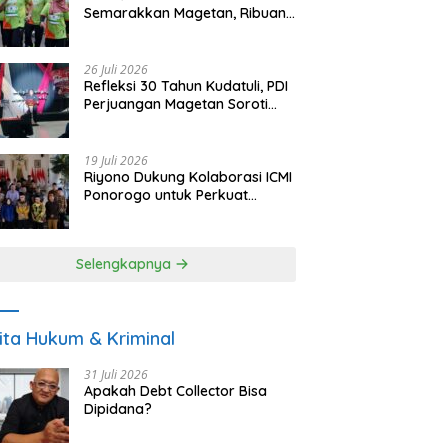
Semarakkan Magetan, Ribuan
Pelari Rayakan HUT ke-28 PKB
26 Juli 2026
Refleksi 30 Tahun Kudatuli, PDI
Perjuangan Magetan Soroti
Ancaman Demokrasi dan
Tuntut Keadilan Korban
19 Juli 2026
Riyono Dukung Kolaborasi ICMI
Ponorogo untuk Perkuat
Ekonomi Kerakyatan dan
UMKM
Selengkapnya
ita Hukum & Kriminal
31 Juli 2026
Apakah Debt Collector Bisa
Dipidana?