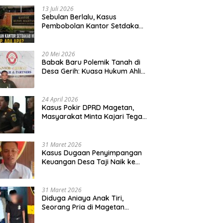
13 Juli 2026
Sebulan Berlalu, Kasus
Pembobolan Kantor Setdakab
Magetan Masih Misterius
20 Mei 2026
Babak Baru Polemik Tanah di
Desa Gerih: Kuasa Hukum Ahli
Waris Siapkan Opsi Gugatan
dan Audiensi ke Bupati
24 April 2026
Kasus Pokir DPRD Magetan,
Masyarakat Minta Kajari Tegak
Lurus dan Tidak Tebang Pilih
31 Maret 2026
Kasus Dugaan Penyimpangan
Keuangan Desa Taji Naik ke
Penyidikan, Polres Magetan
Mulai Hitung Kerugian Negara
31 Maret 2026
Diduga Aniaya Anak Tiri,
Seorang Pria di Magetan
Dilaporkan ke Polisi