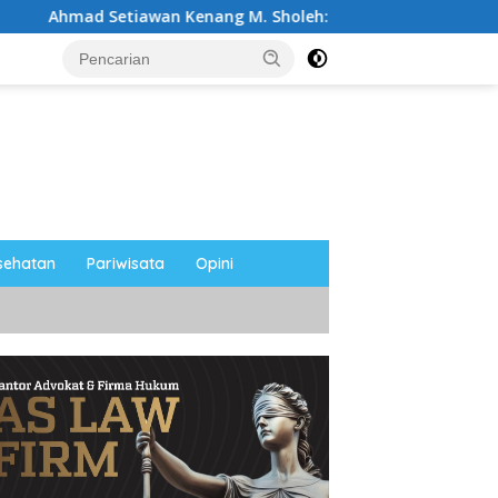
awan Kenang M. Sholeh: Pejuang Keadilan “No Viral No Justice
sehatan
Pariwisata
Opini