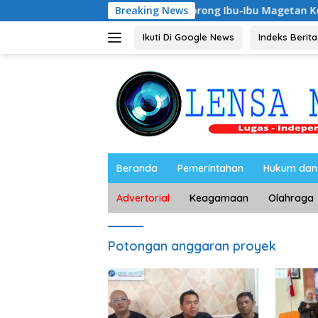
Langsung
Riyono Caping Dorong Ibu-Ibu Magetan Kembangkan Olah
Breaking News
ke
konten
Ikuti Di Google News
Indeks Berita
Beranda
Pemerintahan
Hukum dan 
Advertorial
Keagamaan
Olahraga
Potongan anggaran proyek