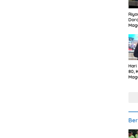
Riyo
Doro
Mag
Kem
Ikan
Gem
Hari
80, 
Mag
Polr
Kepe
Ber