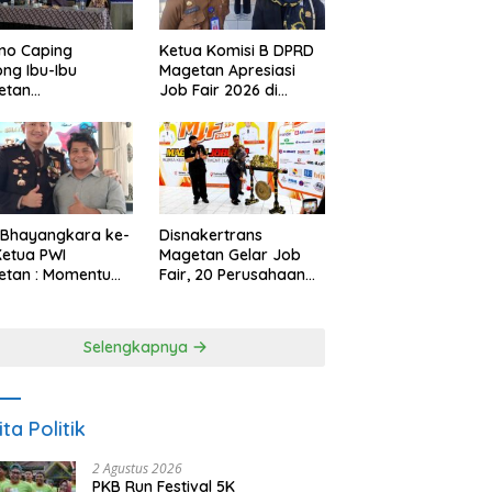
no Caping
Ketua Komisi B DPRD
ng Ibu-Ibu
Magetan Apresiasi
etan
Job Fair 2026 di
bangkan Olahan
Tengah Efisiensi
, Perkuat Budaya
Anggaran
ar Makan Ikan
 Bhayangkara ke-
Disnakertrans
Ketua PWI
Magetan Gelar Job
etan : Momentum
Fair, 20 Perusahaan
i Perkuat
Sediakan 2.159
rcayaan Publik
Lowongan Kerja
Selengkapnya
ita Politik
2 Agustus 2026
PKB Run Festival 5K