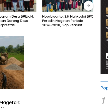
ogram Desa BRILiaN,
Noorbiyanto, S.H Nahkodai BPC
UNES
etan Dorong Desa
Peradin Magetan Periode
di Ma
rprestasi
2026–2028, Siap Perkuat
untu
Pendampingan Hukum
Berke
Pop
1
Magetan: