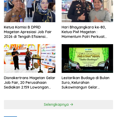
Ketua Komisi B DPRD
Hari Bhayangkara ke-80,
Magetan Apresiasi Job Fair
Ketua PWI Magetan :
2026 di Tengah Efisiensi
Momentum Polri Perkuat
Anggaran
Kepercayaan Publik
Disnakertrans Magetan Gelar
Lestarikan Budaya di Bulan
Job Fair, 20 Perusahaan
Suro, Kelurahan
Sediakan 2.159 Lowongan
Sukowinangun Gelar
Kerja
Ketoprak Suko Budoyo
Selengkapnya