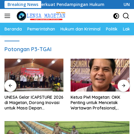
Langsung
2028, Siap Perkuat Pendampingan Hukum
Breaking News
UNESA Gelar I
ke
konten
Beranda
Pemerintahan
Hukum dan Kriminal
Politik
Lakal
Potongan P3-TGAI
UNESA Gelar ICAPSTURE 2026
Ketua PWI Magetan: OKK
di Magetan, Dorong Inovasi
Penting untuk Mencetak
untuk Masa Depan
Wartawan Profesional,
Berkelanjutan
Berintegritas dan Terpercaya