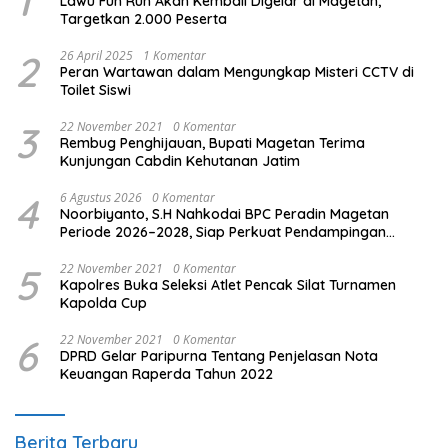
1
Lawu Fun Run Akan Kembali Digelar di Magetan,
Targetkan 2.000 Peserta
2
26 April 2025
1 Komentar
Peran Wartawan dalam Mengungkap Misteri CCTV di
Toilet Siswi
3
22 November 2021
0 Komentar
Rembug Penghijauan, Bupati Magetan Terima
Kunjungan Cabdin Kehutanan Jatim
4
6 Agustus 2026
0 Komentar
Noorbiyanto, S.H Nahkodai BPC Peradin Magetan
Periode 2026–2028, Siap Perkuat Pendampingan
Hukum
5
22 November 2021
0 Komentar
Kapolres Buka Seleksi Atlet Pencak Silat Turnamen
Kapolda Cup
6
22 November 2021
0 Komentar
DPRD Gelar Paripurna Tentang Penjelasan Nota
Keuangan Raperda Tahun 2022
Berita Terbaru