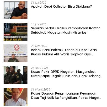
31 Juli 2026
Apakah Debt Collector Bisa Dipidana?
13 Juli 2026
Sebulan Berlalu, Kasus Pembobolan Kantor
Setdakab Magetan Masih Misterius
20 Mei 2026
Babak Baru Polemik Tanah di Desa Gerih:
Kuasa Hukum Ahli Waris Siapkan Opsi
Gugatan dan Audiensi ke Bupati
24 April 2026
Kasus Pokir DPRD Magetan, Masyarakat
Minta Kajari Tegak Lurus dan Tidak Tebang
Pilih
31 Maret 2026
Kasus Dugaan Penyimpangan Keuangan
Desa Taji Naik ke Penyidikan, Polres Magetan
Mulai Hitung Kerugian Negara