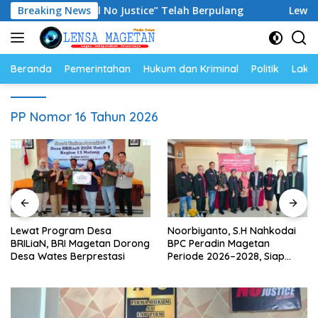
Langsung
n “No Viral No Justice” Telah Berpulang
Breaking News
Lewat Program
ke
konten
Beranda
Pemerintahan
Hukum dan Kriminal
Politik
Lakal
PP Nomor 16 Tahun 2026
Lewat Program Desa
Noorbiyanto, S.H Nahkodai
BRILiaN, BRI Magetan Dorong
BPC Peradin Magetan
Desa Wates Berprestasi
Periode 2026–2028, Siap
Perkuat Pendampingan
Hukum