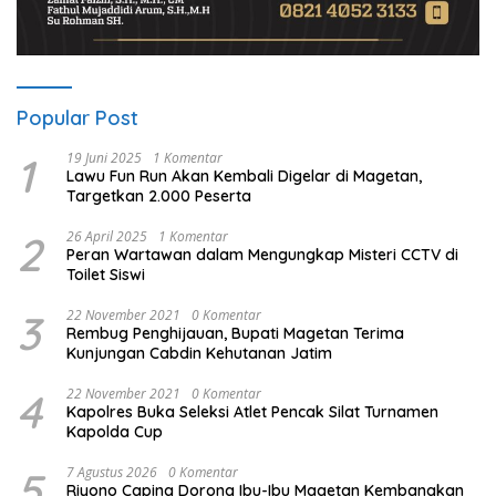
Popular Post
1
19 Juni 2025
1 Komentar
Lawu Fun Run Akan Kembali Digelar di Magetan,
Targetkan 2.000 Peserta
2
26 April 2025
1 Komentar
Peran Wartawan dalam Mengungkap Misteri CCTV di
Toilet Siswi
3
22 November 2021
0 Komentar
Rembug Penghijauan, Bupati Magetan Terima
Kunjungan Cabdin Kehutanan Jatim
4
22 November 2021
0 Komentar
Kapolres Buka Seleksi Atlet Pencak Silat Turnamen
Kapolda Cup
5
7 Agustus 2026
0 Komentar
Riyono Caping Dorong Ibu-Ibu Magetan Kembangkan