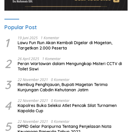
Popular Post
1
19 Juni 2025
1 Komentar
Lawu Fun Run Akan Kembali Digelar di Magetan,
Targetkan 2.000 Peserta
2
26 April 2025
1 Komentar
Peran Wartawan dalam Mengungkap Misteri CCTV di
Toilet Siswi
3
22 November 2021
0 Komentar
Rembug Penghijauan, Bupati Magetan Terima
Kunjungan Cabdin Kehutanan Jatim
4
22 November 2021
0 Komentar
Kapolres Buka Seleksi Atlet Pencak Silat Turnamen
Kapolda Cup
5
22 November 2021
0 Komentar
DPRD Gelar Paripurna Tentang Penjelasan Nota
Keuangan Raperda Tahun 2022