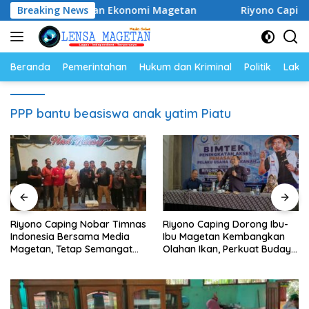
Langsung
dan Gerakkan Ekonomi Magetan
Breaking News
Riyono Caping Nobar T
ke
konten
Beranda
Pemerintahan
Hukum dan Kriminal
Politik
Lakal
PPP bantu beasiswa anak yatim Piatu
Riyono Caping Nobar Timnas
Riyono Caping Dorong Ibu-
Indonesia Bersama Media
Ibu Magetan Kembangkan
Magetan, Tetap Semangat
Olahan Ikan, Perkuat Budaya
Meski Garuda Gagal Lolos
Gemar Makan Ikan