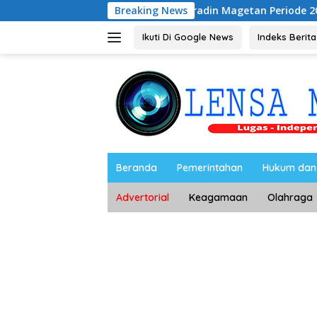
Langsung
 S.H Nahkodai BPC Peradin Magetan Periode 2026–2028, Siap 
Breaking News
ke
konten
Ikuti Di Google News
Indeks Berita
Beranda
Pemerintahan
Hukum dan 
Advertorial
Keagamaan
Olahraga