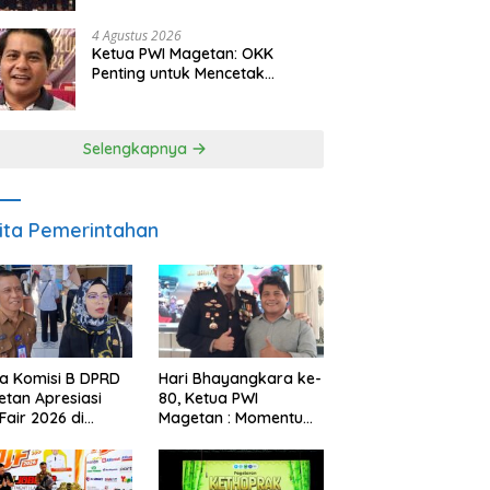
Berkelanjutan
4 Agustus 2026
Ketua PWI Magetan: OKK
Penting untuk Mencetak
Wartawan Profesional,
Berintegritas dan Terpercaya
Selengkapnya
ita Pemerintahan
a Komisi B DPRD
Hari Bhayangkara ke-
tan Apresiasi
80, Ketua PWI
Fair 2026 di
Magetan : Momentum
ah Efisiensi
Polri Perkuat
garan
Kepercayaan Publik