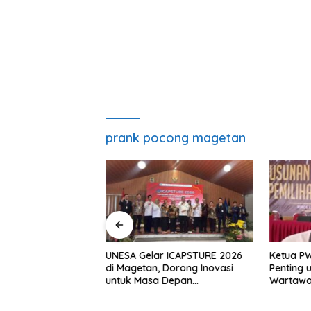
prank pocong magetan
, S.H Nahkodai BPC
UNESA Gelar ICAPSTURE 2026
Ketua P
etan Periode
di Magetan, Dorong Inovasi
Penting 
Siap Perkuat
untuk Masa Depan
Wartawan
gan Hukum
Berkelanjutan
Berinteg