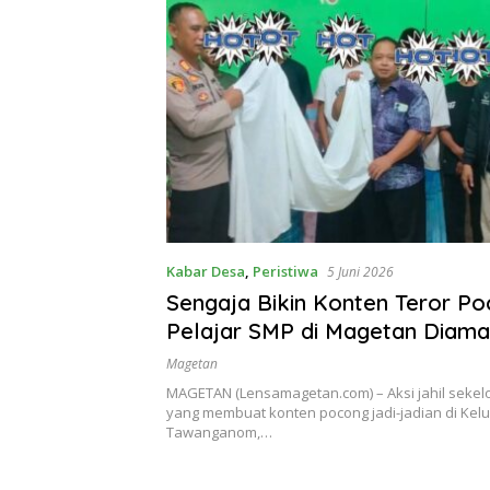
Kabar Desa
,
Peristiwa
5 Juni 2026
Sengaja Bikin Konten Teror Po
Pelajar SMP di Magetan Diam
Polisi
Magetan
MAGETAN (Lensamagetan.com) – Aksi jahil seke
yang membuat konten pocong jadi-jadian di Kel
Tawanganom,…