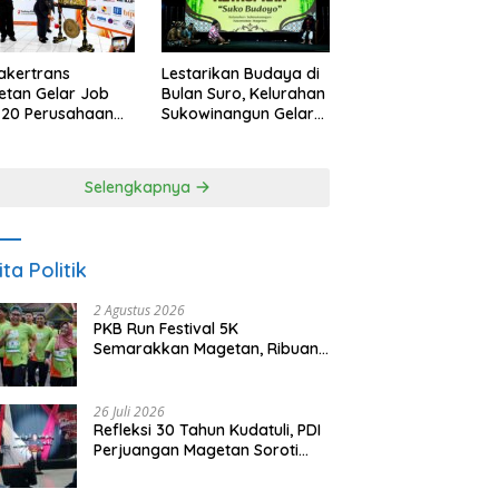
akertrans
Lestarikan Budaya di
tan Gelar Job
Bulan Suro, Kelurahan
, 20 Perusahaan
Sukowinangun Gelar
akan 2.159
Ketoprak Suko
ongan Kerja
Budoyo
Selengkapnya
ita Politik
2 Agustus 2026
PKB Run Festival 5K
Semarakkan Magetan, Ribuan
Pelari Rayakan HUT ke-28 PKB
26 Juli 2026
Refleksi 30 Tahun Kudatuli, PDI
Perjuangan Magetan Soroti
Ancaman Demokrasi dan
Tuntut Keadilan Korban