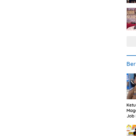
Ber
Ketu
Mage
Job 
Teng
Ang