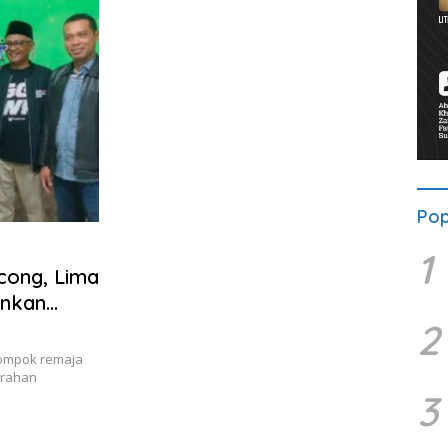
Pop
1
cong, Lima
ankan
2
lompok remaja
urahan
3