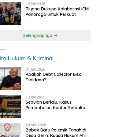
19 Juli 2026
Riyono Dukung Kolaborasi ICMI
Ponorogo untuk Perkuat
Ekonomi Kerakyatan dan
UMKM
Selengkapnya
ita Hukum & Kriminal
31 Juli 2026
Apakah Debt Collector Bisa
Dipidana?
13 Juli 2026
Sebulan Berlalu, Kasus
Pembobolan Kantor Setdakab
Magetan Masih Misterius
20 Mei 2026
Babak Baru Polemik Tanah di
Desa Gerih: Kuasa Hukum Ahli