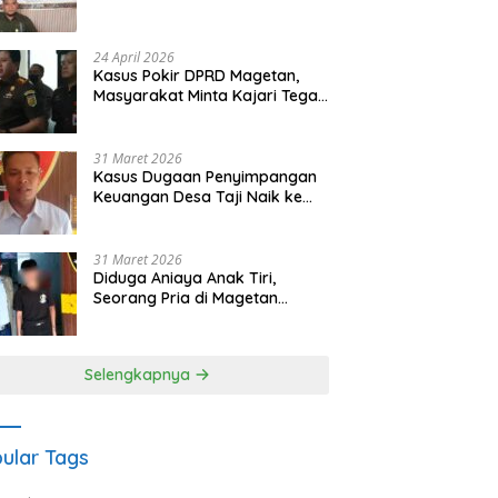
Waris Siapkan Opsi Gugatan
dan Audiensi ke Bupati
24 April 2026
Kasus Pokir DPRD Magetan,
Masyarakat Minta Kajari Tegak
Lurus dan Tidak Tebang Pilih
31 Maret 2026
Kasus Dugaan Penyimpangan
Keuangan Desa Taji Naik ke
Penyidikan, Polres Magetan
Mulai Hitung Kerugian Negara
31 Maret 2026
Diduga Aniaya Anak Tiri,
Seorang Pria di Magetan
Dilaporkan ke Polisi
Selengkapnya
ular Tags