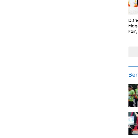
Disn
Mage
Fair
Sedi
Low
Ber