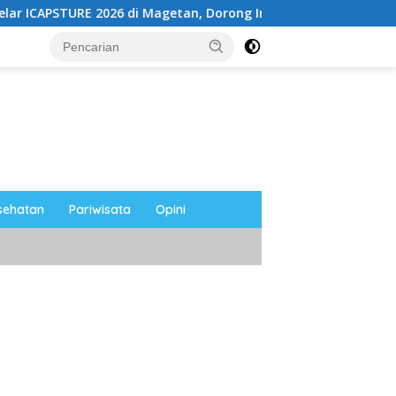
26 di Magetan, Dorong Inovasi untuk Masa Depan Berkelanjuta
sehatan
Pariwisata
Opini