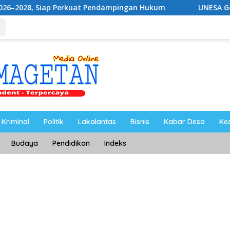
Perkuat Pendampingan Hukum
UNESA Gelar ICAPSTURE 20
Kriminal
Politik
Lakalantas
Bisnis
Kabar Desa
Ke
Budaya
Pendidikan
Indeks