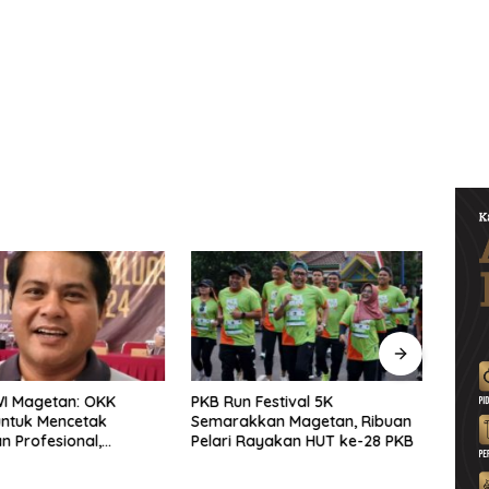
WI Magetan: OKK
PKB Run Festival 5K
Pers
untuk Mencetak
Semarakkan Magetan, Ribuan
Selu
 Profesional,
Pelari Rayakan HUT ke-28 PKB
Bersa
ritas dan Terpercaya
Solid