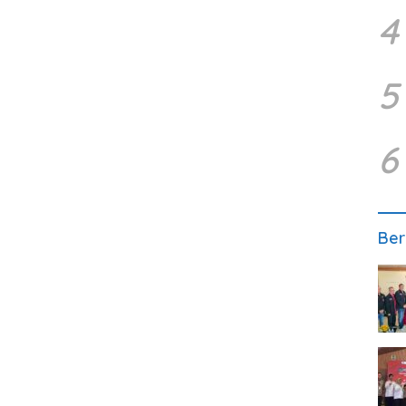
4
5
6
Ber