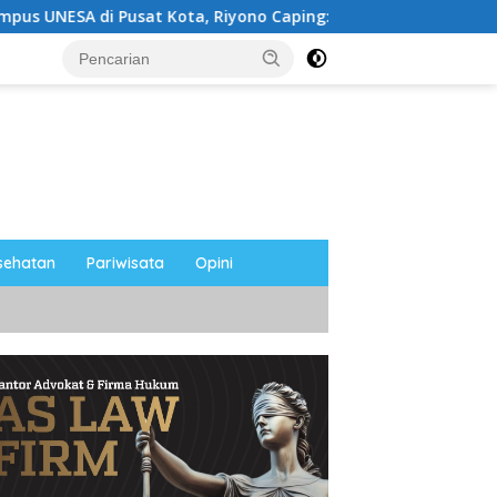
at Kota, Riyono Caping: Tingkatkan SDM dan Gerakkan Ekon
sehatan
Pariwisata
Opini