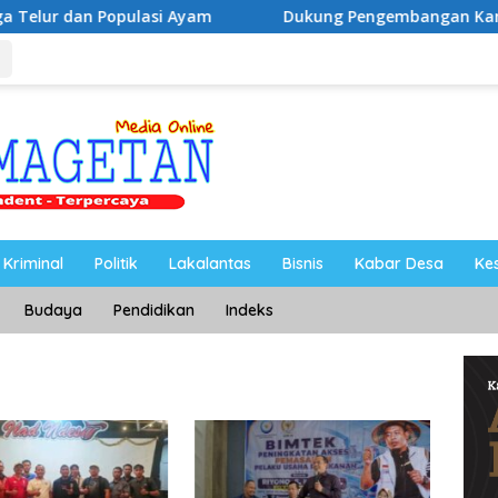
ulasi Ayam
Dukung Pengembangan Kampus UNESA di Pus
Kriminal
Politik
Lakalantas
Bisnis
Kabar Desa
Ke
Budaya
Pendidikan
Indeks