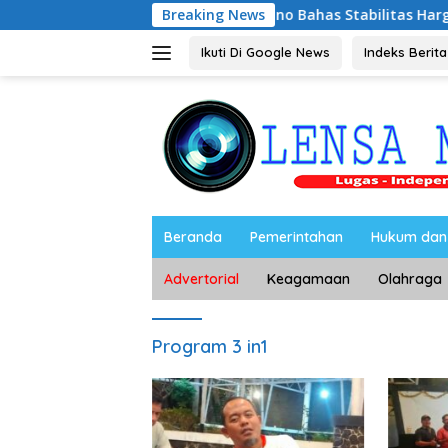
Langsung
Petelur Magetan, Riyono Bahas Stabilitas Harga Telur dan Pop
Breaking News
ke
konten
Ikuti Di Google News
Indeks Berita
Beranda
Pemerintahan
Hukum dan 
Advertorial
Keagamaan
Olahraga
Program 3 in1