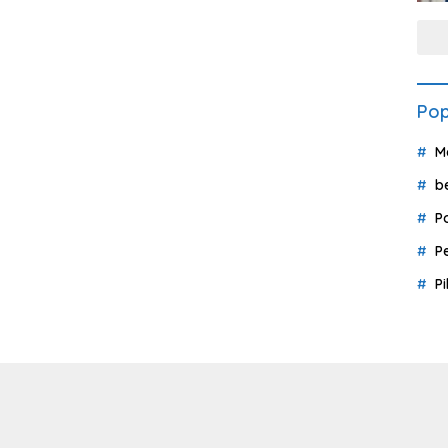
Pop
M
b
P
P
P