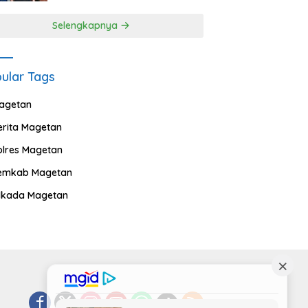
Selengkapnya
ular Tags
agetan
erita Magetan
olres Magetan
emkab Magetan
ilkada Magetan