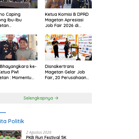
no Caping
Ketua Komisi B DPRD
ng Ibu-Ibu
Magetan Apresiasi
etan
Job Fair 2026 di
bangkan Olahan
Tengah Efisiensi
, Perkuat Budaya
Anggaran
ar Makan Ikan
 Bhayangkara ke-
Disnakertrans
Ketua PWI
Magetan Gelar Job
etan : Momentum
Fair, 20 Perusahaan
i Perkuat
Sediakan 2.159
rcayaan Publik
Lowongan Kerja
Selengkapnya
ita Politik
2 Agustus 2026
PKB Run Festival 5K