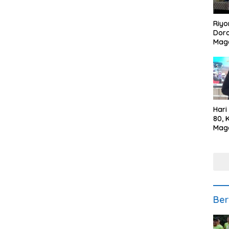
Riyo
Doro
Mag
Kem
Ikan
Gem
Hari
80, 
Mag
Polr
Kepe
Ber