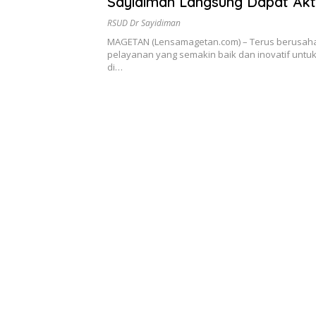
Sayidiman Langsung Dapat Akt
KK
RSUD Dr Sayidiman
MAGETAN (Lensamagetan.com) – Terus berusah
pelayanan yang semakin baik dan inovatif untu
di…