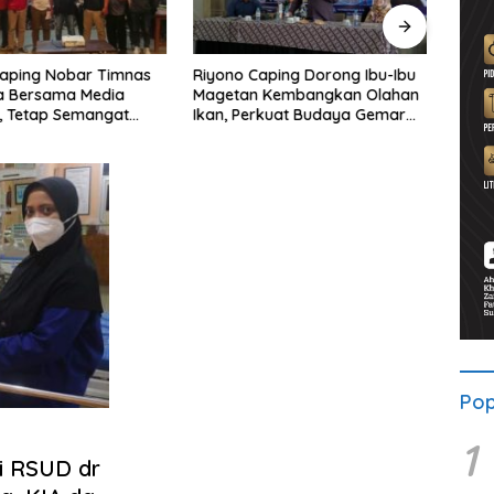
Caping Nobar Timnas
Riyono Caping Dorong Ibu-Ibu
Ahma
a Bersama Media
Magetan Kembangkan Olahan
Shole
, Tetap Semangat
Ikan, Perkuat Budaya Gemar
Viral
ruda Gagal Lolos
Makan Ikan
Berp
Pop
1
di RSUD dr