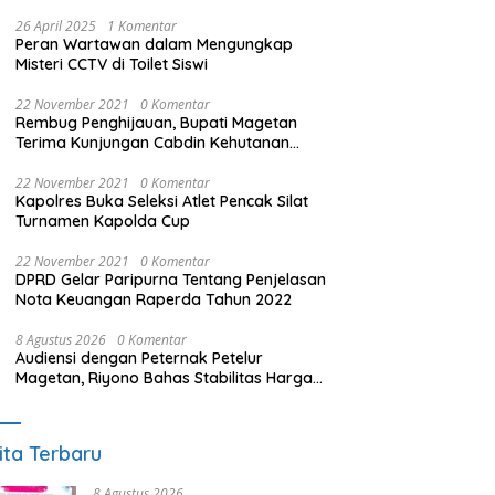
26 April 2025
1 Komentar
Peran Wartawan dalam Mengungkap
Misteri CCTV di Toilet Siswi
22 November 2021
0 Komentar
Rembug Penghijauan, Bupati Magetan
Terima Kunjungan Cabdin Kehutanan
Jatim
22 November 2021
0 Komentar
Kapolres Buka Seleksi Atlet Pencak Silat
Turnamen Kapolda Cup
22 November 2021
0 Komentar
DPRD Gelar Paripurna Tentang Penjelasan
Nota Keuangan Raperda Tahun 2022
8 Agustus 2026
0 Komentar
Audiensi dengan Peternak Petelur
Magetan, Riyono Bahas Stabilitas Harga
Telur dan Populasi Ayam
ita Terbaru
8 Agustus 2026