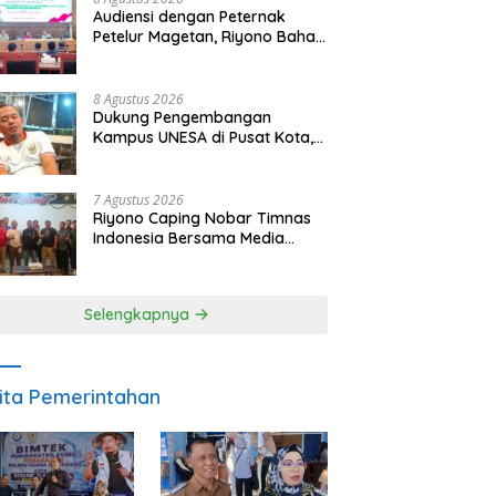
Audiensi dengan Peternak
Petelur Magetan, Riyono Bahas
Stabilitas Harga Telur dan
Populasi Ayam
8 Agustus 2026
Dukung Pengembangan
Kampus UNESA di Pusat Kota,
Riyono Caping: Tingkatkan
SDM dan Gerakkan Ekonomi
Magetan
7 Agustus 2026
Riyono Caping Nobar Timnas
Indonesia Bersama Media
Magetan, Tetap Semangat
Meski Garuda Gagal Lolos
Selengkapnya
ita Pemerintahan