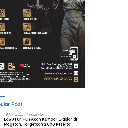
d Setiawan Kenang M.
Lewat Program Desa BRILiaN,
N
h: Pejuang Keadilan “No
BRI Magetan Dorong Desa
P
 No Justice” Telah
Wates Berprestasi
2
ulang
P
ular Post
19 Juni 2025
1 Komentar
Lawu Fun Run Akan Kembali Digelar di
Magetan, Targetkan 2.000 Peserta