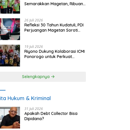
Semarakkan Magetan, Ribuan
Pelari Rayakan HUT ke-28 PKB
26 Juli 2026
Refleksi 30 Tahun Kudatuli, PDI
Perjuangan Magetan Soroti
Ancaman Demokrasi dan
Tuntut Keadilan Korban
19 Juli 2026
Riyono Dukung Kolaborasi ICMI
Ponorogo untuk Perkuat
Ekonomi Kerakyatan dan
UMKM
Selengkapnya
ita Hukum & Kriminal
31 Juli 2026
Apakah Debt Collector Bisa
Dipidana?