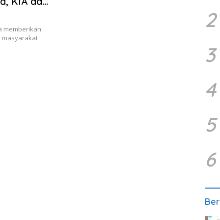
a, KIA dan
2
a memberikan
k masyarakat
3
4
5
6
Ber