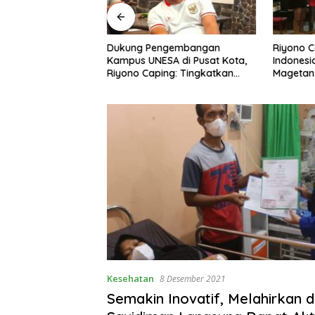
ngan Peternak
Dukung Pengembangan
Riyono 
etan, Riyono Bahas
Kampus UNESA di Pusat Kota,
Indonesi
arga Telur dan
Riyono Caping: Tingkatkan
Magetan
am
SDM dan Gerakkan Ekonomi
Meski Ga
Magetan
Kesehatan
8 Desember 2021
Semakin Inovatif, Melahirkan 