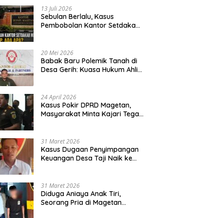
13 Juli 2026
Sebulan Berlalu, Kasus
Pembobolan Kantor Setdakab
Magetan Masih Misterius
20 Mei 2026
Babak Baru Polemik Tanah di
Desa Gerih: Kuasa Hukum Ahli
Waris Siapkan Opsi Gugatan
dan Audiensi ke Bupati
24 April 2026
Kasus Pokir DPRD Magetan,
Masyarakat Minta Kajari Tegak
Lurus dan Tidak Tebang Pilih
31 Maret 2026
Kasus Dugaan Penyimpangan
Keuangan Desa Taji Naik ke
Penyidikan, Polres Magetan
Mulai Hitung Kerugian Negara
31 Maret 2026
Diduga Aniaya Anak Tiri,
Seorang Pria di Magetan
Dilaporkan ke Polisi