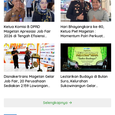
Ketua Komisi B DPRD
Hari Bhayangkara ke-80,
Magetan Apresiasi Job Fair
Ketua PWI Magetan :
2026 di Tengah Efisiensi
Momentum Polri Perkuat
Anggaran
Kepercayaan Publik
Disnakertrans Magetan Gelar
Lestarikan Budaya di Bulan
Job Fair, 20 Perusahaan
Suro, Kelurahan
Sediakan 2.159 Lowongan
Sukowinangun Gelar
Kerja
Ketoprak Suko Budoyo
Selengkapnya