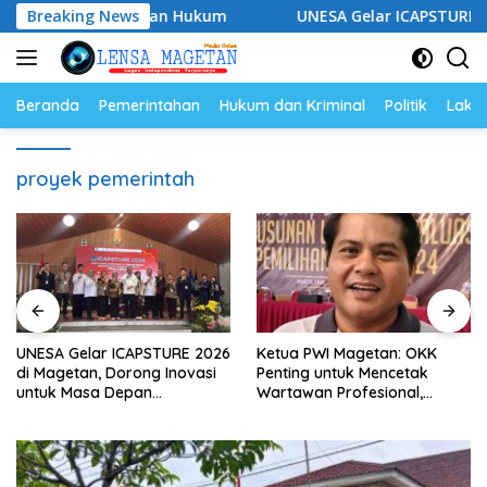
Langsung
at Pendampingan Hukum
Breaking News
UNESA Gelar ICAPSTURE 2026 di
ke
konten
Beranda
Pemerintahan
Hukum dan Kriminal
Politik
Lakal
proyek pemerintah
UNESA Gelar ICAPSTURE 2026
Ketua PWI Magetan: OKK
di Magetan, Dorong Inovasi
Penting untuk Mencetak
untuk Masa Depan
Wartawan Profesional,
Berkelanjutan
Berintegritas dan Terpercaya