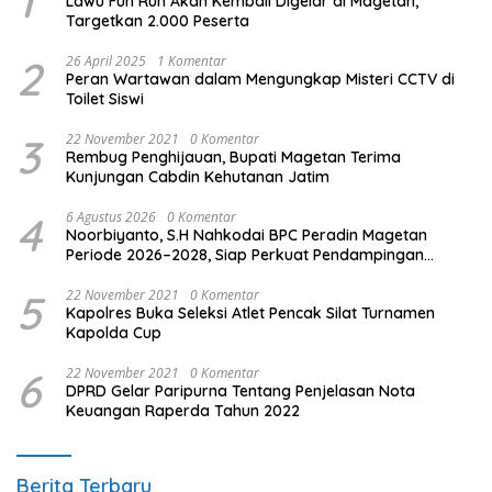
1
Lawu Fun Run Akan Kembali Digelar di Magetan,
Targetkan 2.000 Peserta
2
26 April 2025
1 Komentar
Peran Wartawan dalam Mengungkap Misteri CCTV di
Toilet Siswi
3
22 November 2021
0 Komentar
Rembug Penghijauan, Bupati Magetan Terima
Kunjungan Cabdin Kehutanan Jatim
4
6 Agustus 2026
0 Komentar
Noorbiyanto, S.H Nahkodai BPC Peradin Magetan
Periode 2026–2028, Siap Perkuat Pendampingan
Hukum
5
22 November 2021
0 Komentar
Kapolres Buka Seleksi Atlet Pencak Silat Turnamen
Kapolda Cup
6
22 November 2021
0 Komentar
DPRD Gelar Paripurna Tentang Penjelasan Nota
Keuangan Raperda Tahun 2022
Berita Terbaru