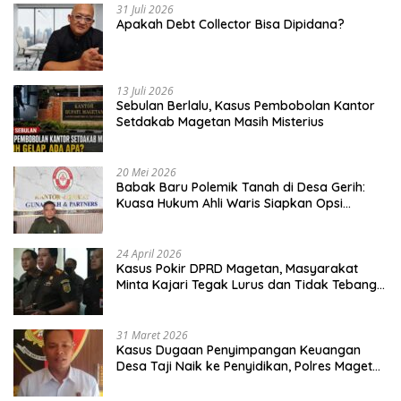
31 Juli 2026
Apakah Debt Collector Bisa Dipidana?
13 Juli 2026
Sebulan Berlalu, Kasus Pembobolan Kantor
Setdakab Magetan Masih Misterius
20 Mei 2026
Babak Baru Polemik Tanah di Desa Gerih:
Kuasa Hukum Ahli Waris Siapkan Opsi
Gugatan dan Audiensi ke Bupati
24 April 2026
Kasus Pokir DPRD Magetan, Masyarakat
Minta Kajari Tegak Lurus dan Tidak Tebang
Pilih
31 Maret 2026
Kasus Dugaan Penyimpangan Keuangan
Desa Taji Naik ke Penyidikan, Polres Magetan
Mulai Hitung Kerugian Negara