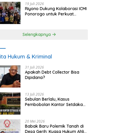
19 Juli 2026
Riyono Dukung Kolaborasi ICMI
Ponorogo untuk Perkuat
Ekonomi Kerakyatan dan
UMKM
Selengkapnya
ita Hukum & Kriminal
31 Juli 2026
Apakah Debt Collector Bisa
Dipidana?
13 Juli 2026
Sebulan Berlalu, Kasus
Pembobolan Kantor Setdakab
Magetan Masih Misterius
20 Mei 2026
Babak Baru Polemik Tanah di
Desa Gerih: Kuasa Hukum Ahli