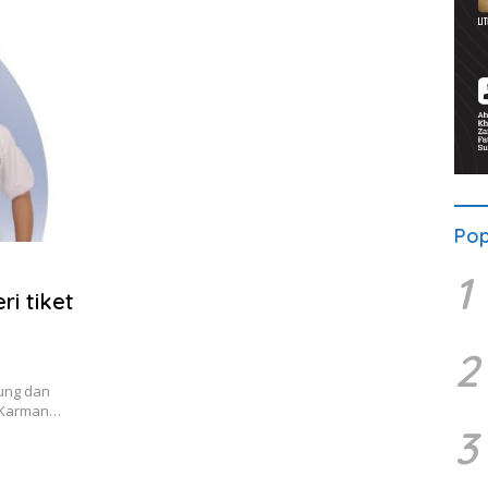
Pop
1
i tiket
2
ung dan
, Karman…
3