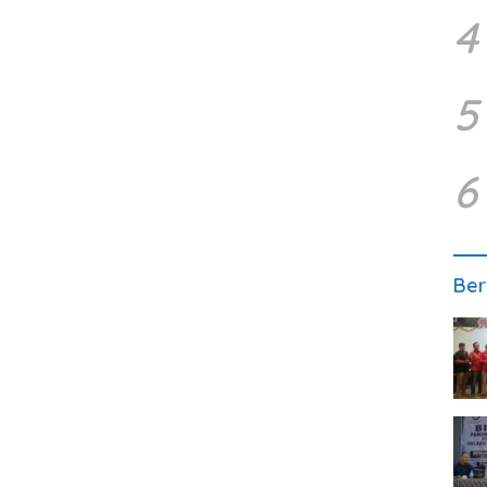
4
5
6
Ber