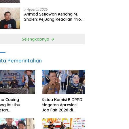
Makan Ikan
7 Agustus 2026
Ahmad Setiawan Kenang M.
Sholeh: Pejuang Keadilan “No
Viral No Justice” Telah
Berpulang
Selengkapnya
ita Pemerintahan
no Caping
Ketua Komisi B DPRD
ng Ibu-Ibu
Magetan Apresiasi
etan
Job Fair 2026 di
bangkan Olahan
Tengah Efisiensi
, Perkuat Budaya
Anggaran
ar Makan Ikan