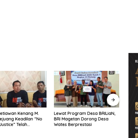
etiawan Kenang M.
Lewat Program Desa BRILiaN,
Noorb
Pejuang Keadilan “No
BRI Magetan Dorong Desa
Perad
Justice” Telah
Wates Berprestasi
2026–
ng
Pend