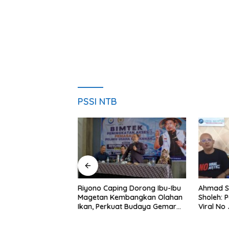
PSSI NTB
ng Nobar Timnas
Riyono Caping Dorong Ibu-Ibu
Ahmad S
ersama Media
Magetan Kembangkan Olahan
Sholeh: 
etap Semangat
Ikan, Perkuat Budaya Gemar
Viral No 
a Gagal Lolos
Makan Ikan
Berpula