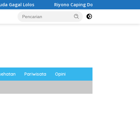
Riyono Caping Dorong Ibu-Ibu Magetan Kembangkan O
sehatan
Pariwisata
Opini