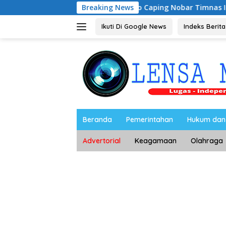
Langsung
Riyono Caping Nobar Timnas Indonesia Bersa
Breaking News
ke
konten
Ikuti Di Google News
Indeks Berita
Beranda
Pemerintahan
Hukum dan 
Advertorial
Keagamaan
Olahraga