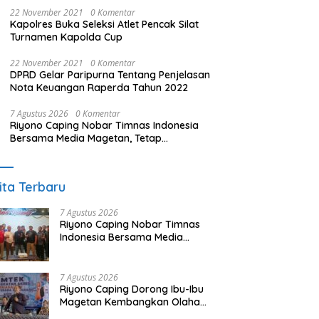
22 November 2021
0 Komentar
Kapolres Buka Seleksi Atlet Pencak Silat
Turnamen Kapolda Cup
22 November 2021
0 Komentar
DPRD Gelar Paripurna Tentang Penjelasan
Nota Keuangan Raperda Tahun 2022
7 Agustus 2026
0 Komentar
Riyono Caping Nobar Timnas Indonesia
Bersama Media Magetan, Tetap
Semangat Meski Garuda Gagal Lolos
ita Terbaru
7 Agustus 2026
Riyono Caping Nobar Timnas
Indonesia Bersama Media
Magetan, Tetap Semangat
Meski Garuda Gagal Lolos
7 Agustus 2026
Riyono Caping Dorong Ibu-Ibu
Magetan Kembangkan Olahan
Ikan, Perkuat Budaya Gemar