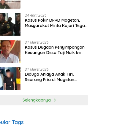
Waris Siapkan Opsi Gugatan
dan Audiensi ke Bupati
24 April 2026
Kasus Pokir DPRD Magetan,
Masyarakat Minta Kajari Tegak
Lurus dan Tidak Tebang Pilih
31 Maret 2026
Kasus Dugaan Penyimpangan
Keuangan Desa Taji Naik ke
Penyidikan, Polres Magetan
Mulai Hitung Kerugian Negara
31 Maret 2026
Diduga Aniaya Anak Tiri,
Seorang Pria di Magetan
Dilaporkan ke Polisi
Selengkapnya
ular Tags