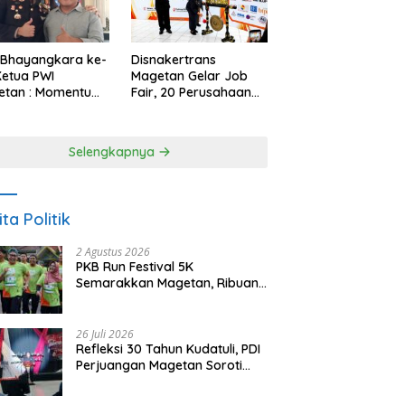
 Bhayangkara ke-
Disnakertrans
Ketua PWI
Magetan Gelar Job
etan : Momentum
Fair, 20 Perusahaan
i Perkuat
Sediakan 2.159
rcayaan Publik
Lowongan Kerja
Selengkapnya
ita Politik
2 Agustus 2026
PKB Run Festival 5K
Semarakkan Magetan, Ribuan
Pelari Rayakan HUT ke-28 PKB
26 Juli 2026
Refleksi 30 Tahun Kudatuli, PDI
Perjuangan Magetan Soroti
Ancaman Demokrasi dan
Tuntut Keadilan Korban