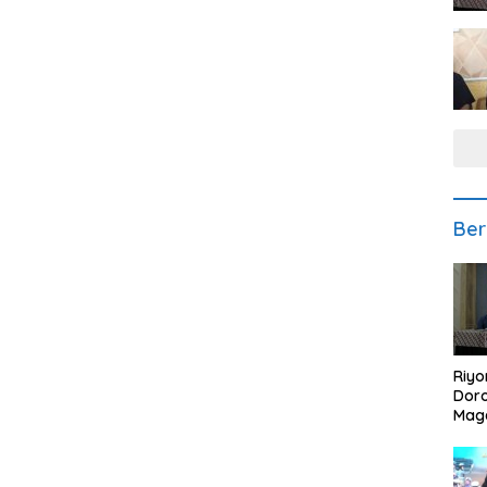
Ber
Riyo
Doro
Mag
Kem
Ikan
Gem