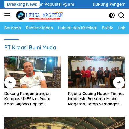
Langsung
ga Telur dan Populasi Ayam
Breaking News
Dukung Pengembangan Kam
ke
konten
Beranda
Pemerintahan
Hukum dan Kriminal
Politik
Lakal
PT Kreasi Bumi Muda
Dukung Pengembangan
Riyono Caping Nobar Timnas
Kampus UNESA di Pusat
Indonesia Bersama Media
Kota, Riyono Caping:
Magetan, Tetap Semangat
Tingkatkan SDM dan
Meski Garuda Gagal Lolos
Gerakkan Ekonomi Magetan