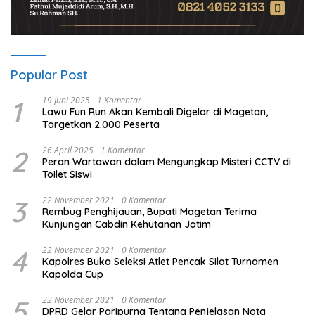
Popular Post
1
19 Juni 2025
1 Komentar
Lawu Fun Run Akan Kembali Digelar di Magetan,
Targetkan 2.000 Peserta
2
26 April 2025
1 Komentar
Peran Wartawan dalam Mengungkap Misteri CCTV di
Toilet Siswi
3
22 November 2021
0 Komentar
Rembug Penghijauan, Bupati Magetan Terima
Kunjungan Cabdin Kehutanan Jatim
4
22 November 2021
0 Komentar
Kapolres Buka Seleksi Atlet Pencak Silat Turnamen
Kapolda Cup
5
22 November 2021
0 Komentar
DPRD Gelar Paripurna Tentang Penjelasan Nota