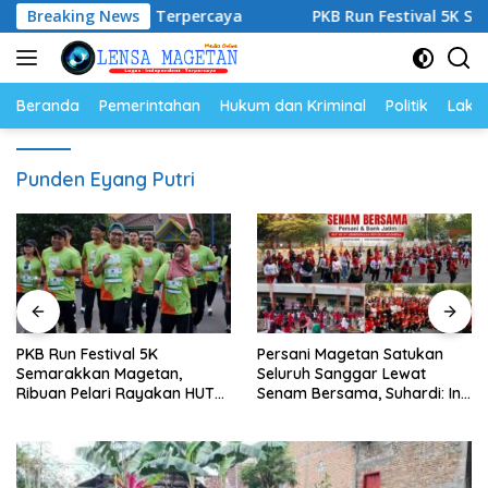
Langsung
egritas dan Terpercaya
Breaking News
PKB Run Festival 5K Semarakka
ke
konten
Beranda
Pemerintahan
Hukum dan Kriminal
Politik
Lakal
Punden Eyang Putri
PKB Run Festival 5K
Persani Magetan Satukan
Semarakkan Magetan,
Seluruh Sanggar Lewat
Ribuan Pelari Rayakan HUT
Senam Bersama, Suhardi: Ini
ke-28 PKB
Wujud Solidaritas