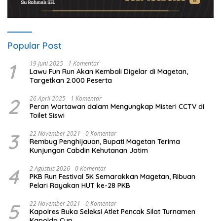
Popular Post
1
19 Juni 2025
1 Komentar
Lawu Fun Run Akan Kembali Digelar di Magetan,
Targetkan 2.000 Peserta
2
26 April 2025
1 Komentar
Peran Wartawan dalam Mengungkap Misteri CCTV di
Toilet Siswi
3
22 November 2021
0 Komentar
Rembug Penghijauan, Bupati Magetan Terima
Kunjungan Cabdin Kehutanan Jatim
4
2 Agustus 2026
0 Komentar
PKB Run Festival 5K Semarakkan Magetan, Ribuan
Pelari Rayakan HUT ke-28 PKB
5
22 November 2021
0 Komentar
Kapolres Buka Seleksi Atlet Pencak Silat Turnamen
Kapolda Cup